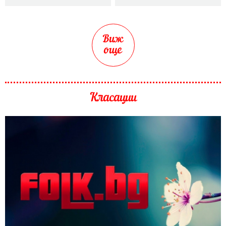
Виж
още
Класации