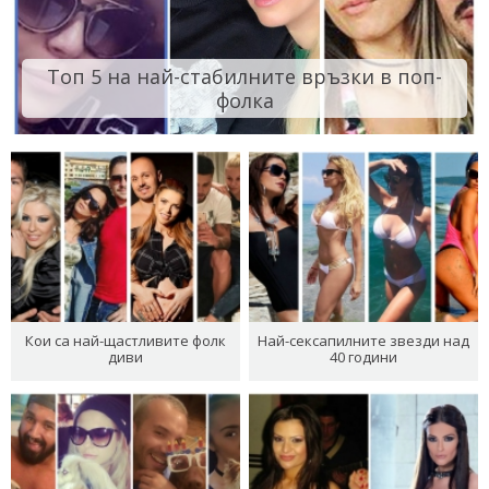
Топ 5 на най-стабилните връзки в поп-
фолка
Кои са най-щастливите фолк
Най-сексапилните звезди над
диви
40 години