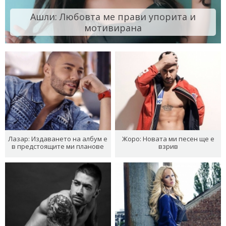
Ашли: Любовта ме прави упорита и
мотивирана
Лазар: Издаването на албум е
Жоро: Новата ми песен ще е
в предстоящите ми планове
взрив