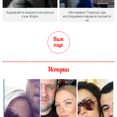
Задавайте вашите въпроси
/Интервю/ Тереза: Ще
към Жоро
експериментирам в песните
си
Виж
още
Истории