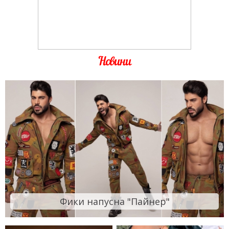
Новини
Фики напусна "Пайнер"