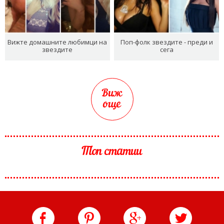
Вижте домашните любимци на
Поп-фолк звездите - преди и
звездите
сега
Виж
още
Топ статии