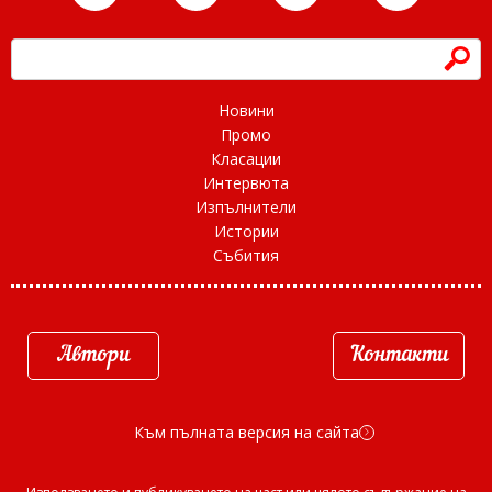
h
Новини
Промо
Класации
Интервюта
Изпълнители
Истории
Събития
Автори
Контакти
Към пълната версия на сайта
d