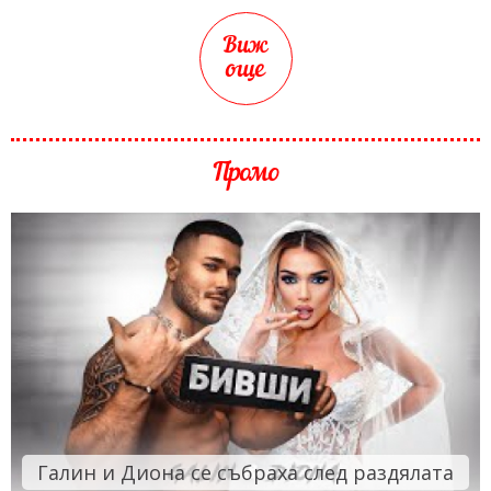
Виж
още
Промо
Галин и Диона се събраха след раздялата