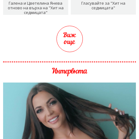
Галена и Цветелина Янева
Гласувайте за "Хит на
отново на върха на "Хит на
седмицата"
седмицата"
Виж
още
Интервюта