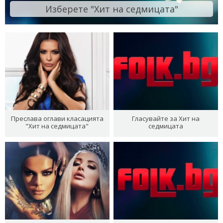
Изберете "Хит на седмицата"
Преслава оглави класацията
Гласувайте за Хит на
"Хит на седмицата"
седмицата