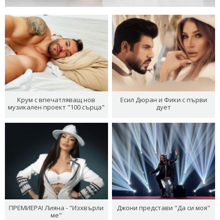
Крум с впечатляващ нов
Есил Дюран и Фики с първи
музикален проект "100 сърца"
дует
ПРЕМИЕРА! Лияна - "Изхвърли
Джони представи "Да си моя"
ме"