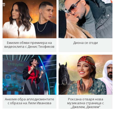
Емилия обяви премиера на
Диона се сгоди
видеоклипа с Денис Теофиков
Анелия обра аплодисментите
Роксана отваря нова
с образа на Лили Иванова
музикална страница с
„Джелем, Джелем“