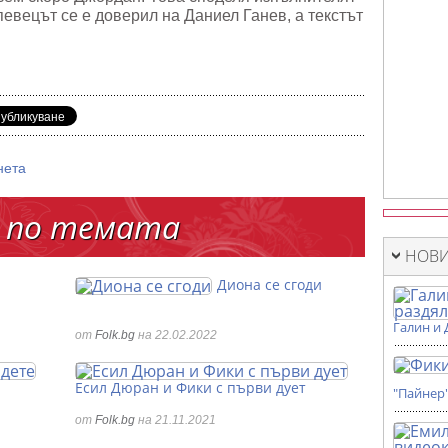
певецът се е доверил на Даниел Ганев, а текстът
нета
 по темата
НОВИ
Диона се сгоди
Галин и 
от
Folk.bg
на 22.02.2022
Есил Дюран и Фики с първи дует
"Пайнер
от
Folk.bg
на 21.11.2021