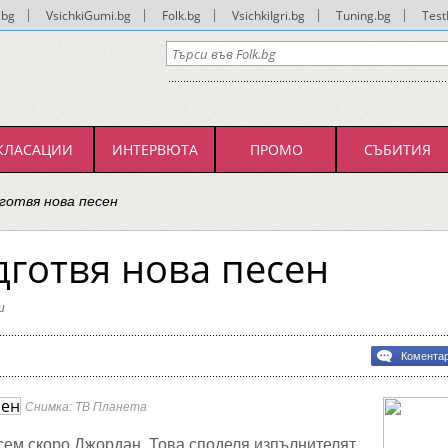
.bg
|
VsichkiGumi.bg
|
Folk.bg
|
VsichkiIgri.bg
|
Tuning.bg
|
Test
КЛАСАЦИИ
ИНТЕРВЮТА
ПРОМО
СЪБИТИЯ
готвя нова песен
готвя нова песен
и
н
Комента
я
Снимка: ТВ Планета
сем скоро Джордан. Това споделя изпълнителят