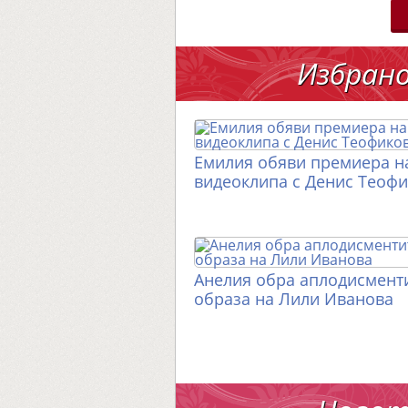
Избран
Емилия обяви премиера н
видеоклипа с Денис Теоф
Анелия обра аплодисменти
образа на Лили Иванова