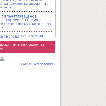
обяви премиера на видеоклипа с
еофиков
впечатляващ нов музикален проект
ца"
Диона се сгоди
о
домашните любимци на
галерии
те
Виж всички галерии »