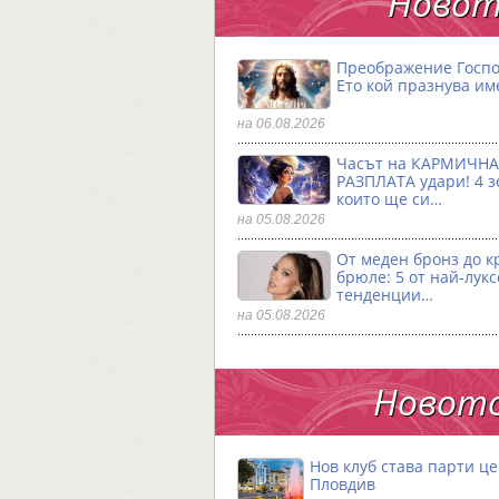
Новот
Преображение Госпо
Ето кой празнува им
на 06.08.2026
Часът на КАРМИЧНА
РАЗПЛАТА удари! 4 з
които ще си…
на 05.08.2026
От меден бронз до к
брюле: 5 от най-лук
тенденции…
на 05.08.2026
Новото
Нов клуб става парти ц
Пловдив