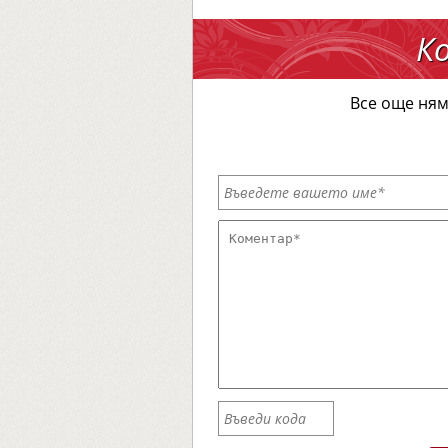
К
Все още ням