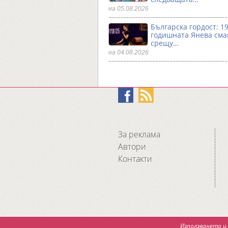
на 05.08.2026
Българска гордост: 19
годишната Янева сма
срещу…
на 04.08.2026
За реклама
Автори
Контакти
Използването и 