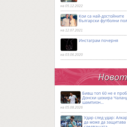
на 05.12.2022
Кои са най-достойните
български футболни по
на 12.07.2021
Инстаграм почерня
на 03.06.2020
Новото
Бивш топ 60 не е проб
Донски шокира Чалан
шампион…
на 05.08.2026
Удар след удар: Алка
да може да защитава
следващата…