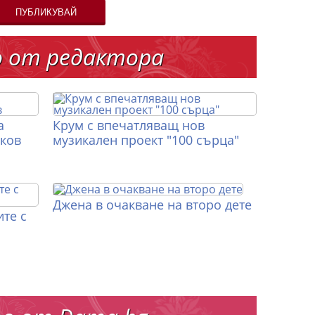
ПУБЛИКУВАЙ
о от редактора
а
Крум с впечатляващ нов
иков
музикален проект "100 сърца"
Джена в очакване на второ дете
те с