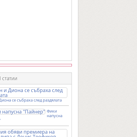
 статии
Диона се събраха след раздялата
Фики
напусна
"