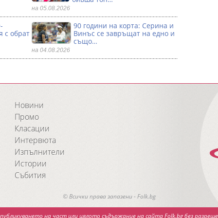
на 05.08.2026
-
90 години на корта: Серина и
я с обрат
Винъс се зaвръщат на едно и
също…
на 04.08.2026
Новини
Промо
Класации
Интервюта
Изпълнители
Истории
Събития
© Всички права запазени - Folk.bg
публикуването на част или цялото съдържание на сайта Folk.bg без разреше