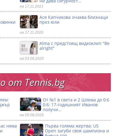
ни дава сигурност…
на 17.11.2021
Ася Капчикова очаква близнаци
ловинки
през юли
на 17.11.2020
Alma с предстоящ видеоклип "Be
alright"
на 03.06.2020
 от Тennis.bg
лем:
От №1 в света и 2 Шлема до 0:6
джър
0:6: 17-годишният Иванов
получи…
на 05.08.2026
рас няма
Първа гoляма жертва: US
 и
Open загуби своя шампиона и
бивша топ…