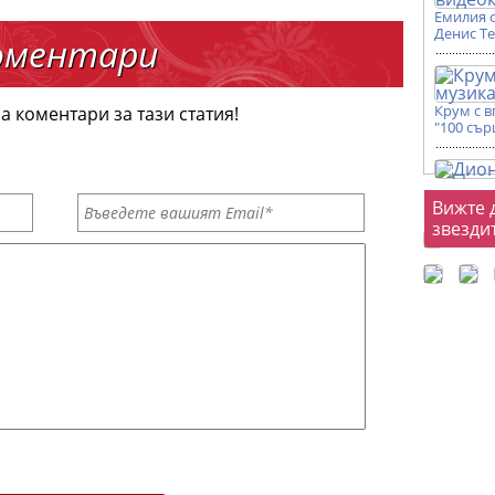
Емилия 
Денис Т
оментари
Крум с 
а коментари за тази статия!
"100 сър
Фот
Вижте 
звезди