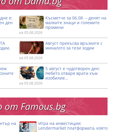
о от Dama.bg
дне е:
Късметче за 06.08. – денят на
ен ден
малките знаци и големите
промени
на 05.08.2026
ТА
Август прекъсва връзките с
одии,
миналото за тези зодии
на 05.08.2026
рем
5 август е чудотворен ден:
созните
Небето отваря врати към
изобилие…
на 05.08.2026
 от Famous.bg
ентър на
Игра на инвестиции:
Lendermarket платформата, която