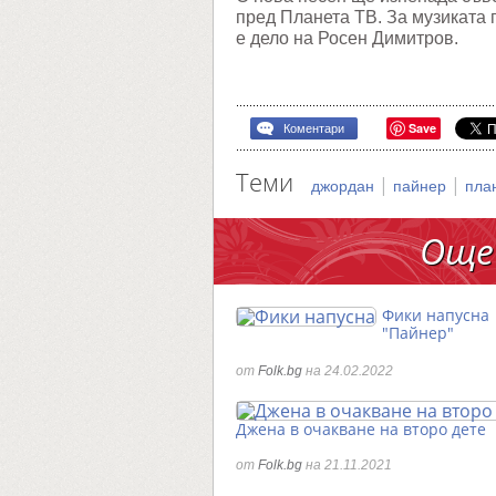
пред Планета ТВ. За музиката 
е дело на Росен Димитров.
Save
Коментари
Теми
|
|
джордан
пайнер
пла
Още
Фики напусна
"Пайнер"
от
Folk.bg
на 24.02.2022
Джена в очакване на второ дете
от
Folk.bg
на 21.11.2021