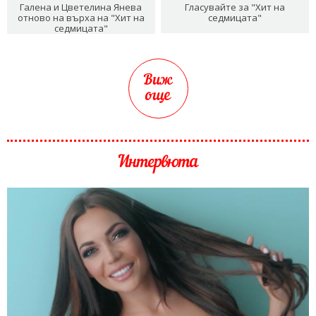
Галена и Цветелина Янева
Гласувайте за "Хит на
отново на върха на "Хит на
седмицата"
седмицата"
Виж
още
Интервюта