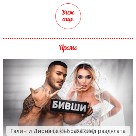
Виж
още
Промо
Галин и Диона се събраха след раздялата