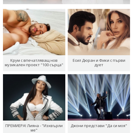
Крум с впечатляващ нов
Есил Дюран и Фики с първи
музикален проект "100 сърца"
дует
ПРЕМИЕРА! Лияна - "Изхвърли
Джони представи "Да си моя"
ме"