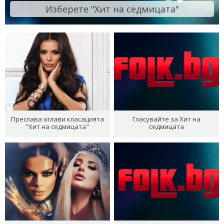
Изберете "Хит на седмицата"
Преслава оглави класацията
Гласувайте за Хит на
"Хит на седмицата"
седмицата