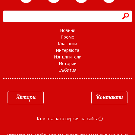
h
Новини
Промо
Класации
Интервюта
Изпълнители
Истории
Събития
Автори
Контакти
Към пълната версия на сайта
d