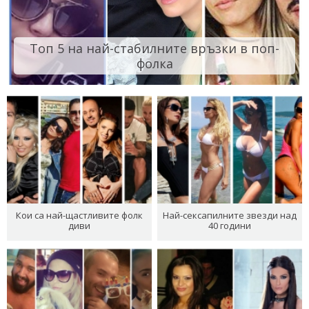
Топ 5 на най-стабилните връзки в поп-
фолка
Кои са най-щастливите фолк
Най-сексапилните звезди над
диви
40 години