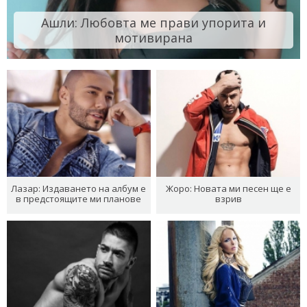
Ашли: Любовта ме прави упорита и
мотивирана
Лазар: Издаването на албум е
Жоро: Новата ми песен ще е
в предстоящите ми планове
взрив