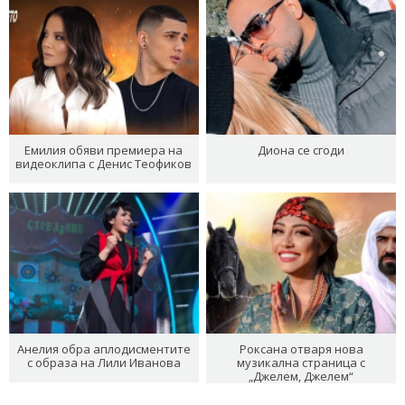
Емилия обяви премиера на
Диона се сгоди
видеоклипа с Денис Теофиков
Анелия обра аплодисментите
Роксана отваря нова
с образа на Лили Иванова
музикална страница с
„Джелем, Джелем“