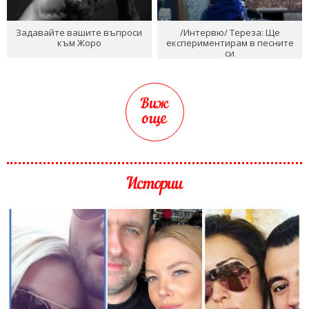
Задавайте вашите въпроси
/Интервю/ Тереза: Ще
към Жоро
експериментирам в песните
си
Виж
още
Истории