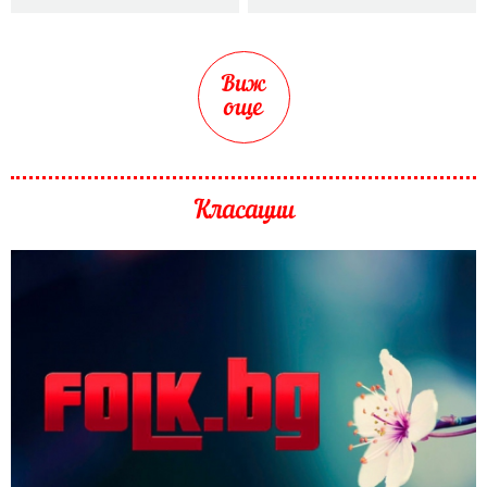
Виж
още
Класации