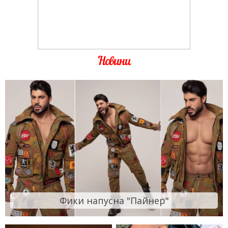
Новини
Фики напусна "Пайнер"