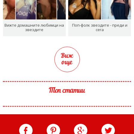
Вижте домашните любимци на
Поп-фолк звездите - преди и
звездите
сега
Виж
още
Топ статии