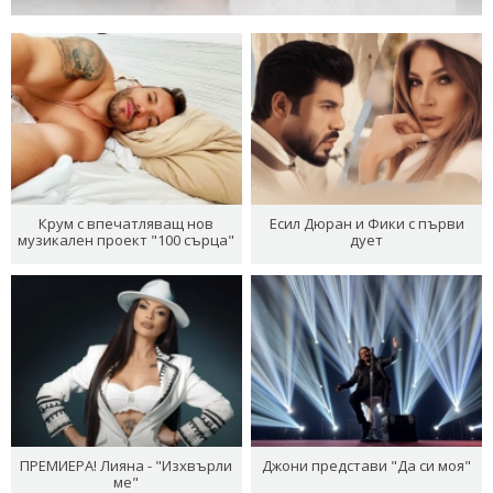
Крум с впечатляващ нов
Есил Дюран и Фики с първи
музикален проект "100 сърца"
дует
ПРЕМИЕРА! Лияна - "Изхвърли
Джони представи "Да си моя"
ме"