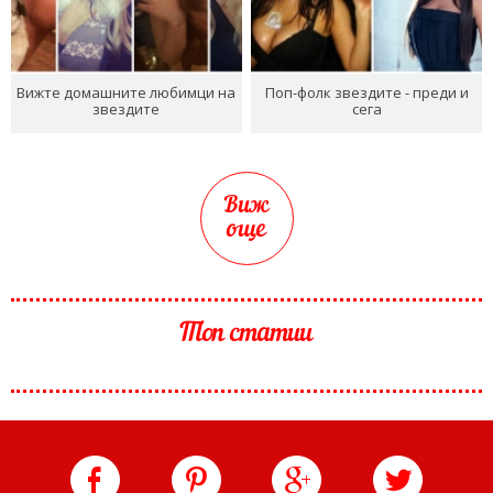
Вижте домашните любимци на
Поп-фолк звездите - преди и
звездите
сега
Виж
още
Топ статии