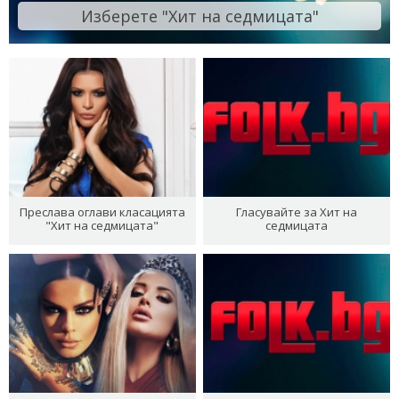
Изберете "Хит на седмицата"
Преслава оглави класацията
Гласувайте за Хит на
"Хит на седмицата"
седмицата