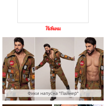
Новини
Фики напусна "Пайнер"