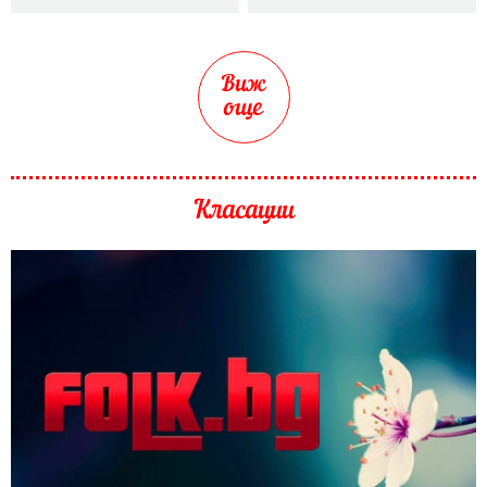
Виж
още
Класации