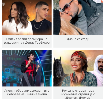
Емилия обяви премиера на
Диона се сгоди
видеоклипа с Денис Теофиков
Анелия обра аплодисментите
Роксана отваря нова
с образа на Лили Иванова
музикална страница с
„Джелем, Джелем“