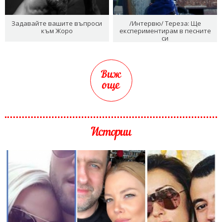
Задавайте вашите въпроси
/Интервю/ Тереза: Ще
към Жоро
експериментирам в песните
си
Виж
още
Истории