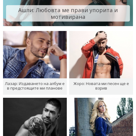
Ашли: Любовта ме прави упорита и
мотивирана
Лазар: Издаването на албум е
Жоро: Новата ми песен ще е
в предстоящите ми планове
взрив