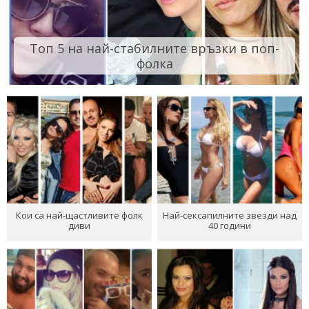
Топ 5 на най-стабилните връзки в поп-
фолка
Кои са най-щастливите фолк
Най-сексапилните звезди над
диви
40 години