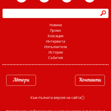
h
Новини
Промо
Класации
Интервюта
Изпълнители
Истории
Събития
Автори
Контакти
Към пълната версия на сайта
d