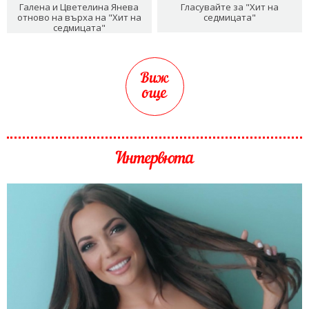
Галена и Цветелина Янева
Гласувайте за "Хит на
отново на върха на "Хит на
седмицата"
седмицата"
Виж
още
Интервюта