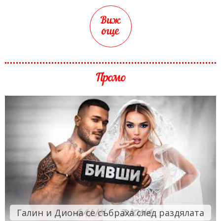
Виж
още
Промо
Галин и Диона се събраха след раздялата