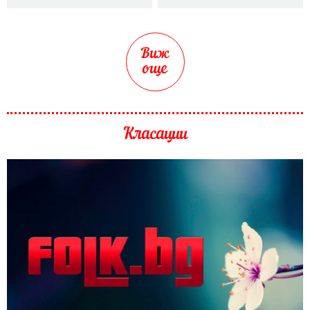
Виж
още
Класации