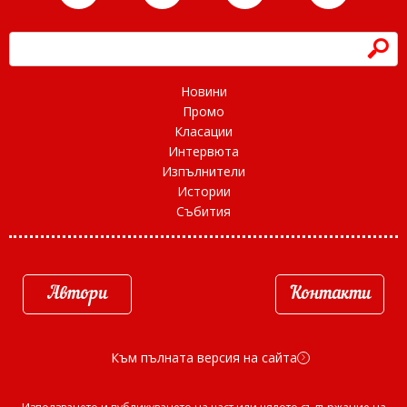
h
Новини
Промо
Класации
Интервюта
Изпълнители
Истории
Събития
Автори
Контакти
Към пълната версия на сайта
d