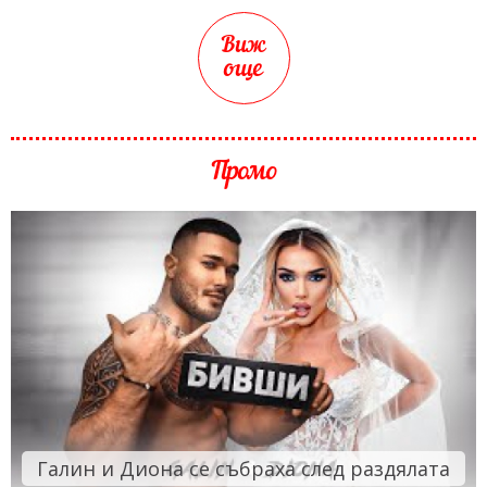
Виж
още
Промо
Галин и Диона се събраха след раздялата