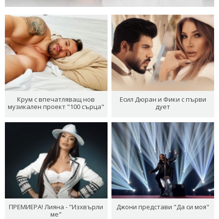
Крум с впечатляващ нов
Есил Дюран и Фики с първи
музикален проект "100 сърца"
дует
ПРЕМИЕРА! Лияна - "Изхвърли
Джони представи "Да си моя"
ме"