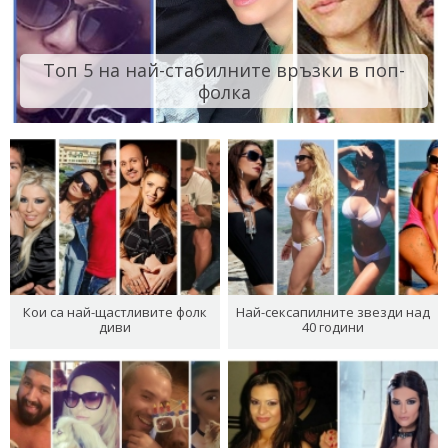
Топ 5 на най-стабилните връзки в поп-
фолка
Кои са най-щастливите фолк
Най-сексапилните звезди над
диви
40 години