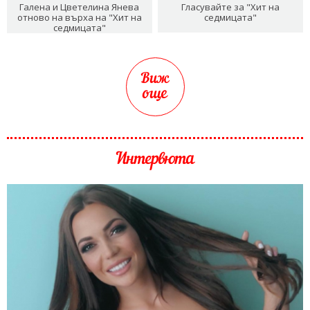
Галена и Цветелина Янева
Гласувайте за "Хит на
отново на върха на "Хит на
седмицата"
седмицата"
Виж
още
Интервюта