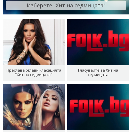
Изберете "Хит на седмицата"
Преслава оглави класацията
Гласувайте за Хит на
"Хит на седмицата"
седмицата