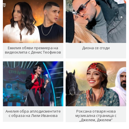
Емилия обяви премиера на
Диона се сгоди
видеоклипа с Денис Теофиков
Анелия обра аплодисментите
Роксана отваря нова
с образа на Лили Иванова
музикална страница с
„Джелем, Джелем“