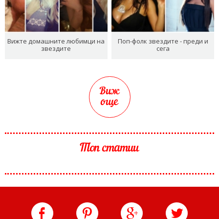
Вижте домашните любимци на
Поп-фолк звездите - преди и
звездите
сега
Виж
още
Топ статии