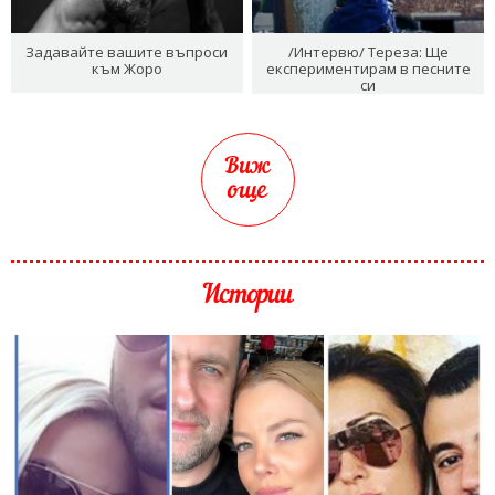
Задавайте вашите въпроси
/Интервю/ Тереза: Ще
към Жоро
експериментирам в песните
си
Виж
още
Истории