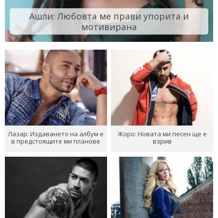
Ашли: Любовта ме прави упорита и
мотивирана
Лазар: Издаването на албум е
Жоро: Новата ми песен ще е
в предстоящите ми планове
взрив