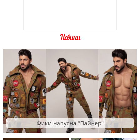
Новини
Фики напусна "Пайнер"