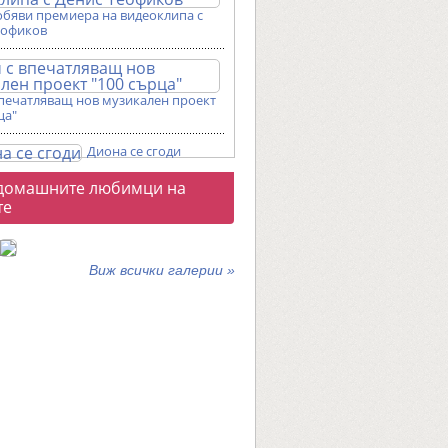
обяви премиера на видеоклипа с
еофиков
впечатляващ нов музикален проект
ца"
Диона се сгоди
о
домашните любимци на
галерии
те
Виж всички галерии »