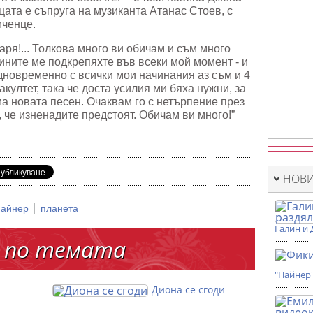
цата е съпруга на музиканта Атанас Стоев, с
мченце.
аря!... Толкова много ви обичам и съм много
дините ме подкрепяхте във всеки мой момент - и
едновременно с всички мои начинания аз съм и 4
култет, така че доста усилия ми бяха нужни, за
а новата песен. Очаквам го с нетърпение през
 че изненадите предстоят. Обичам ви много!”
НОВИ
|
пайнер
планета
Галин и 
 по темата
"Пайнер
Диона се сгоди