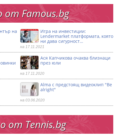
 от Famous.bg
ентър на
Игра на инвестиции:
Lendermarket платформата, която
ни дава сигурност…
на 17.11.2021
Ася Капчикова очаква близнаци
ловинки
през юли
на 17.11.2020
Alma с предстоящ видеоклип "Be
alright"
на 03.06.2020
 от Тennis.bg