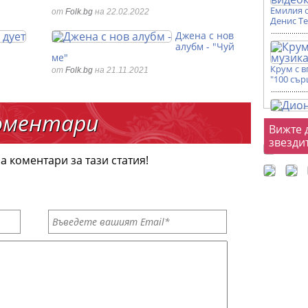
Емилия 
от
Folk.bg
на 22.02.2022
Денис Т
Джена с нов
алубм - "Чуй
ме"
Крум с 
от
Folk.bg
на 21.11.2021
"100 сър
оментари
Фот
Вижте 
звезди
а коментари за тази статия!