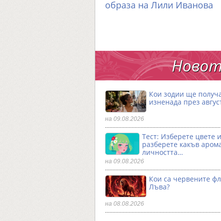
образа на Лили Иванова
Новот
Кои зодии ще получ
изненада през авгус
на 09.08.2026
Тест: Изберете цвете 
разберете какъв аром
личността…
на 09.08.2026
Кои са червените фл
Лъва?
на 08.08.2026