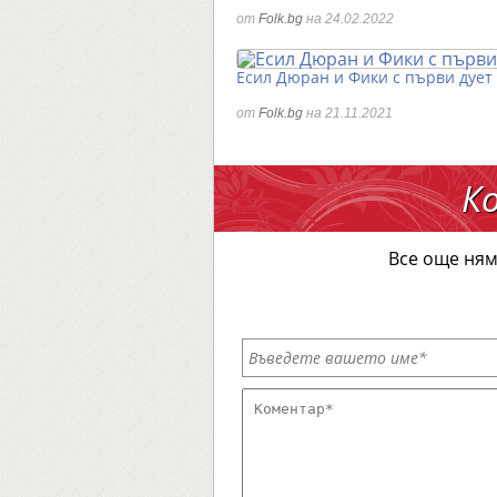
от
Folk.bg
на 24.02.2022
Есил Дюран и Фики с първи дует
от
Folk.bg
на 21.11.2021
К
Все още ням