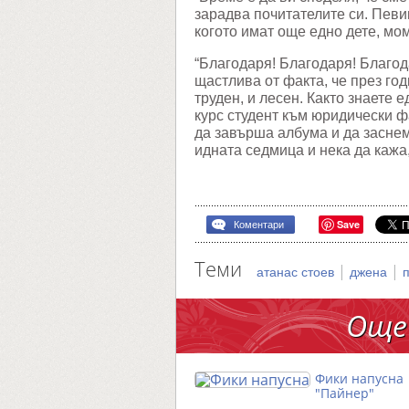
зарадва почитателите си. Певи
когото имат още едно дете, мо
“Благодаря! Благодаря! Благод
щастлива от факта, че през го
труден, и лесен. Както знаете 
курс студент към юридически фа
да завърша албума и да заснем
идната седмица и нека да кажа,
Save
Коментари
Теми
|
|
атанас стоев
джена
Още
Фики напусна
"Пайнер"