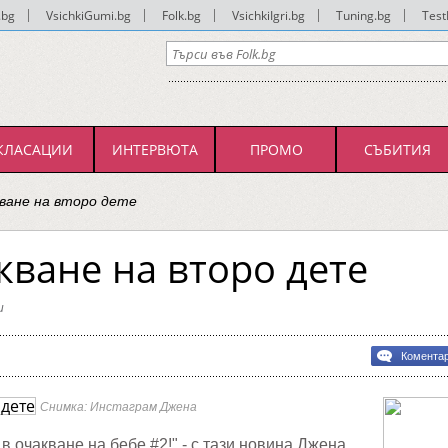
.bg
|
VsichkiGumi.bg
|
Folk.bg
|
VsichkiIgri.bg
|
Tuning.bg
|
Test
КЛАСАЦИИ
ИНТЕРВЮТА
ПРОМО
СЪБИТИЯ
кване на второ дете
кване на второ дете
и
Комента
не
Снимка: Инстаграм Джена
 в очакване на бебе #2!" - с тази новина Джена