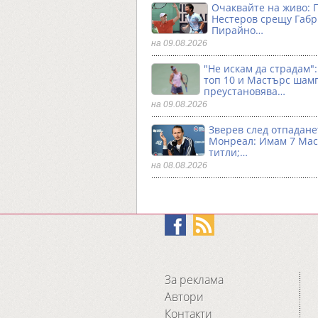
Очаквайте на живо: 
Нестеров срещу Габ
Пирайно…
на 09.08.2026
"Не искам да страдам"
топ 10 и Мастърс шам
преустановява…
на 09.08.2026
Зверев след отпадане
Монреал: Имам 7 Ма
титли;…
на 08.08.2026
За реклама
Автори
Контакти