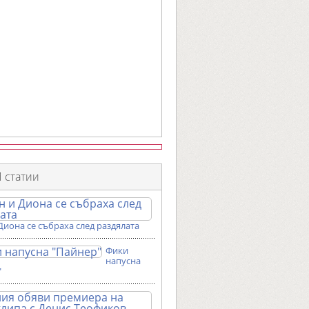
 статии
Диона се събраха след раздялата
Фики
напусна
"