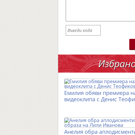
Избран
Емилия обяви премиера н
видеоклипа с Денис Теоф
Анелия обра аплодисменти