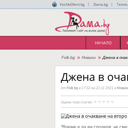
VsichkiOferti.bg
|
Dama.bg
|
Tennis
НАЧАЛО
Folk.bg
Новини
Джена в оча
Джена в оча
от
Folk.bg
в 17:32 на 21.11.2021 в
Новин
Джена
Folk.bg
Оцени тази статия:
в
очаква
на
второ
дете
“Време е да ви споделя, че сме