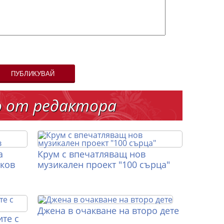
ПУБЛИКУВАЙ
о от редактора
а
Крум с впечатляващ нов
иков
музикален проект "100 сърца"
Джена в очакване на второ дете
те с