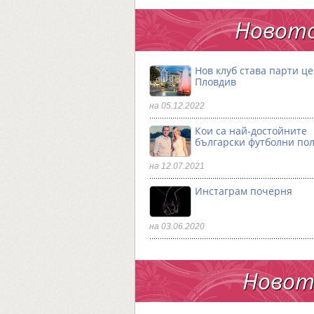
Новото
Нов клуб става парти ц
Пловдив
на 05.12.2022
Кои са най-достойните
български футболни по
на 12.07.2021
Инстаграм почерня
на 03.06.2020
Новото