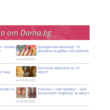
о от Dama.bg
ат голяма
Допаминов маникюр: 10
т
дизайна за добро настроение
на 09.08.2026
и
Ангелски хороскоп за 10
ат има
август
на 09.08.2026
агове на
Класика с нов привкус – най-
актуалният педикюр за август
на 08.08.2026