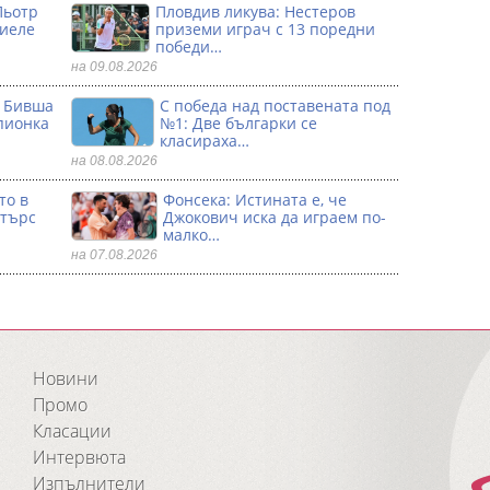
Пьотр
Пловдив ликува: Нестеров
риеле
приземи играч с 13 поредни
победи…
на 09.08.2026
: Бивша
С победа над поставената под
пионка
№1: Две българки се
класираха…
на 08.08.2026
то в
Фонсека: Истината е, че
стърс
Джокович иска да играем по-
малко…
на 07.08.2026
Новини
Промо
Класации
Интервюта
Изпълнители