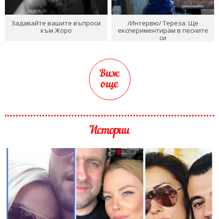
Задавайте вашите въпроси
/Интервю/ Тереза: Ще
към Жоро
експериментирам в песните
си
Виж
още
Истории