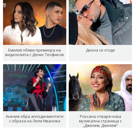
Емилия обяви премиера на
Диона се сгоди
видеоклипа с Денис Теофиков
Анелия обра аплодисментите
Роксана отваря нова
с образа на Лили Иванова
музикална страница с
„Джелем, Джелем“