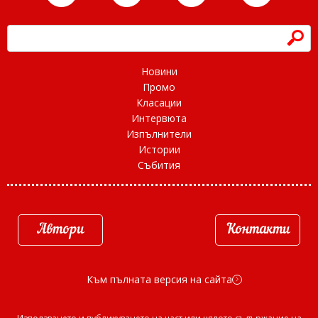
h
Новини
Промо
Класации
Интервюта
Изпълнители
Истории
Събития
Автори
Контакти
Към пълната версия на сайта
d