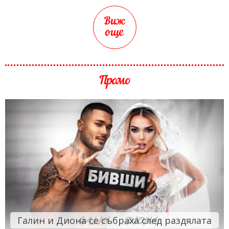
Виж
още
Промо
Галин и Диона се събраха след раздялата