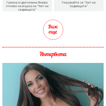
Галена и Цветелина Янева
Гласувайте за "Хит на
отново на върха на "Хит на
седмицата"
седмицата"
Виж
още
Интервюта