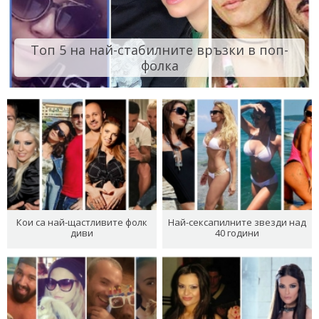
Топ 5 на най-стабилните връзки в поп-
фолка
Кои са най-щастливите фолк
Най-сексапилните звезди над
диви
40 години