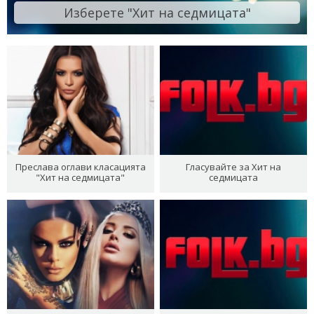
Изберете "Хит на седмицата"
Преслава оглави класацията
Гласувайте за Хит на
"Хит на седмицата"
седмицата