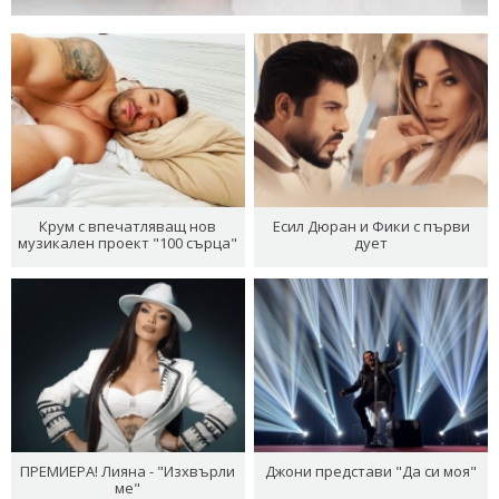
Крум с впечатляващ нов
Есил Дюран и Фики с първи
музикален проект "100 сърца"
дует
ПРЕМИЕРА! Лияна - "Изхвърли
Джони представи "Да си моя"
ме"