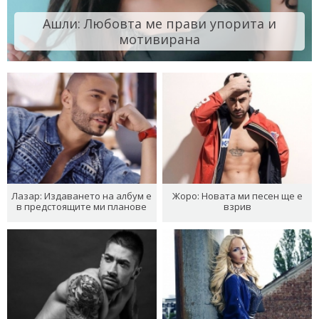
Ашли: Любовта ме прави упорита и
мотивирана
Лазар: Издаването на албум е
Жоро: Новата ми песен ще е
в предстоящите ми планове
взрив