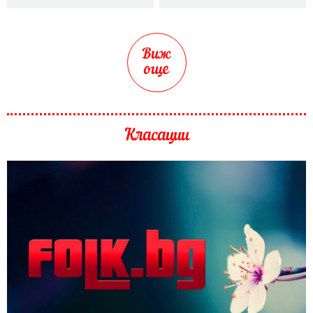
Виж
още
Класации