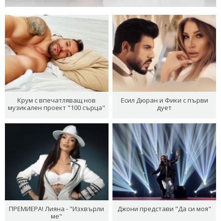
Крум с впечатляващ нов
Есил Дюран и Фики с първи
музикален проект "100 сърца"
дует
ПРЕМИЕРА! Лияна - "Изхвърли
Джони представи "Да си моя"
ме"