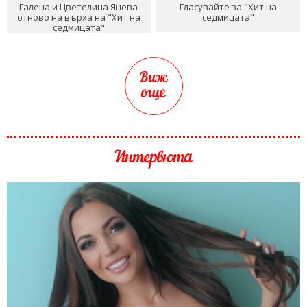
Галена и Цветелина Янева
Гласувайте за "Хит на
отново на върха на "Хит на
седмицата"
седмицата"
Виж
още
Интервюта