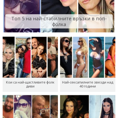
Топ 5 на най-стабилните връзки в поп-
фолка
Кои са най-щастливите фолк
Най-сексапилните звезди над
диви
40 години