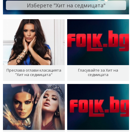
Изберете "Хит на седмицата"
Преслава оглави класацията
Гласувайте за Хит на
"Хит на седмицата"
седмицата