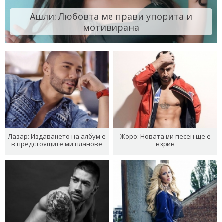
Ашли: Любовта ме прави упорита и
мотивирана
Лазар: Издаването на албум е
Жоро: Новата ми песен ще е
в предстоящите ми планове
взрив