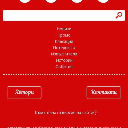
h
Новини
Промо
Класации
Интервюта
Изпълнители
Истории
Събития
Автори
Контакти
Към пълната версия на сайта
d