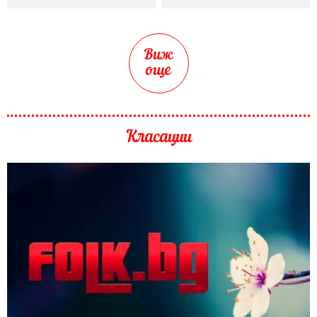
Виж
още
Класации