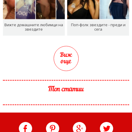
Вижте домашните любимци на
Поп-фолк звездите - преди и
звездите
сега
Виж
още
Топ статии