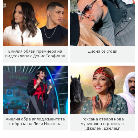
Емилия обяви премиера на
Диона се сгоди
видеоклипа с Денис Теофиков
Анелия обра аплодисментите
Роксана отваря нова
с образа на Лили Иванова
музикална страница с
„Джелем, Джелем“