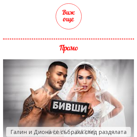
Виж
още
Промо
Галин и Диона се събраха след раздялата