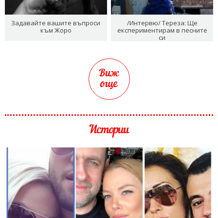
Задавайте вашите въпроси
/Интервю/ Тереза: Ще
към Жоро
експериментирам в песните
си
Виж
още
Истории