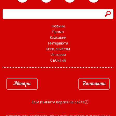
h
Новини
Промо
Класации
Интервюта
Изпълнители
Истории
Събития
Автори
Контакти
Към пълната версия на сайта
d