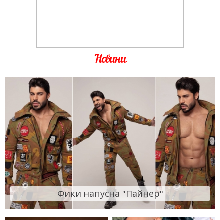
Новини
Фики напусна "Пайнер"