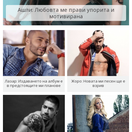
Ашли: Любовта ме прави упорита и
мотивирана
Лазар: Издаването на албум е
Жоро: Новата ми песен ще е
в предстоящите ми планове
взрив