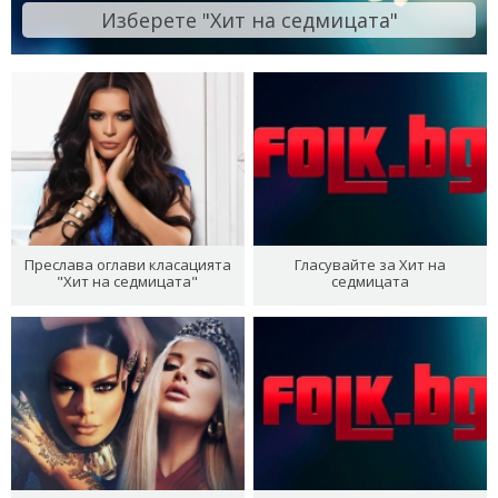
Изберете "Хит на седмицата"
Преслава оглави класацията
Гласувайте за Хит на
"Хит на седмицата"
седмицата