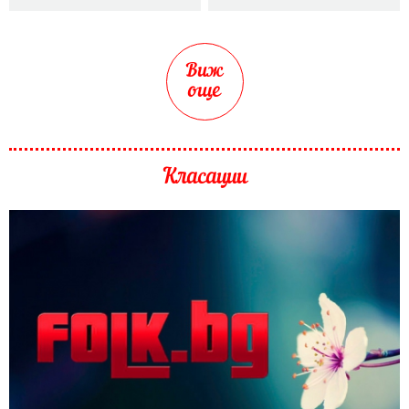
Виж
още
Класации