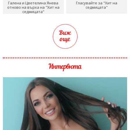
Галена и Цветелина Янева
Гласувайте за "Хит на
отново на върха на "Хит на
седмицата"
седмицата"
Виж
още
Интервюта