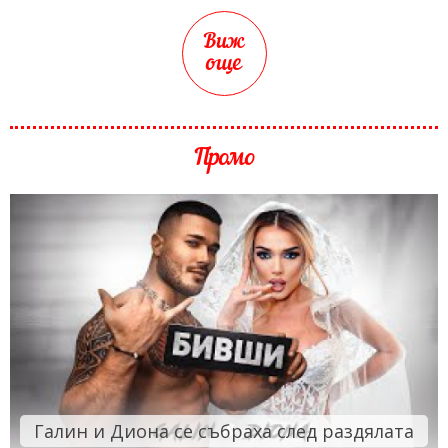
Виж
още
Промо
Галин и Диона се събраха след раздялата