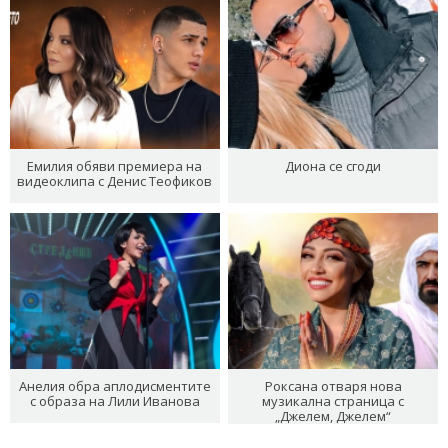
Емилия обяви премиера на
Диона се сгоди
видеоклипа с Денис Теофиков
Анелия обра аплодисментите
Роксана отваря нова
с образа на Лили Иванова
музикална страница с
„Джелем, Джелем“