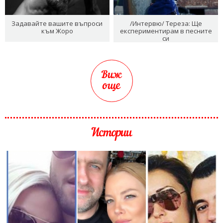
Задавайте вашите въпроси
/Интервю/ Тереза: Ще
към Жоро
експериментирам в песните
си
Виж
още
Истории