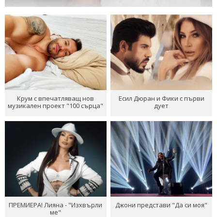
Крум с впечатляващ нов
Есил Дюран и Фики с първи
музикален проект "100 сърца"
дует
ПРЕМИЕРА! Лияна - "Изхвърли
Джони представи "Да си моя"
ме"