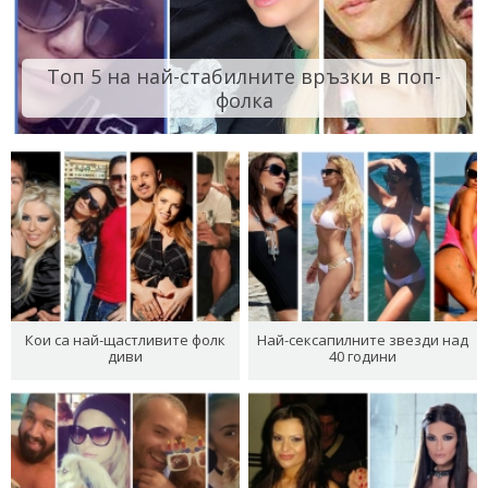
Топ 5 на най-стабилните връзки в поп-
фолка
Кои са най-щастливите фолк
Най-сексапилните звезди над
диви
40 години