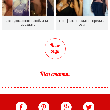
Вижте домашните любимци на
Поп-фолк звездите - преди и
звездите
сега
Виж
още
Топ статии