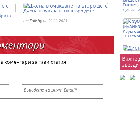
Емилия 
Денис Т
Джена в очакване на второ дете
браза
от
Folk.bg
на 21.11.2021
Крум с 
"100 сър
оментари
Фот
Вижте 
а коментари за тази статия!
звезди