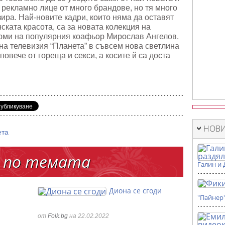
рекламно лице от много брандове, но тя много
зира. Най-новите кадри, които няма да оставят
ската красота, са за новата колекция на
юми на популярния коафьор Мирослав Ангелов.
на телевизия “Планета” в съвсем нова светлина
повече от гореща и секси, а косите й са доста
НОВИ
ета
 по темата
Галин и 
Диона се сгоди
"Пайнер
от
Folk.bg
на 22.02.2022