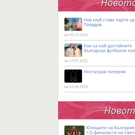
Новото
Нов клуб става парти ц
Пловдив
на 05.12.2022
Кои са най-достойните
български футболни по
на 12.07.2021
Инстаграм почерня
на 03.06.2020
Новото
Юношите на България 
1/2-финалисти на Свет