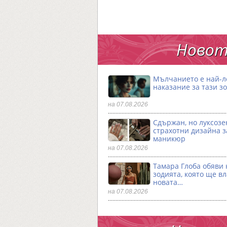
Новот
Мълчанието е най-
наказание за тази з
на 07.08.2026
Сдържан, но луксозен
страхотни дизайна з
маникюр
на 07.08.2026
Тамара Глоба обяви 
зодията, която ще в
новата…
на 07.08.2026