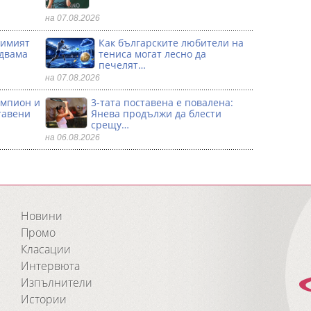
на 07.08.2026
димият
Как българските любители на
 двама
тениса могат лесно да
печелят…
на 07.08.2026
ампион и
3-тата поставена е повалена:
тавени
Янева продължи да блести
срещу…
на 06.08.2026
Новини
Промо
Класации
Интервюта
Изпълнители
Истории