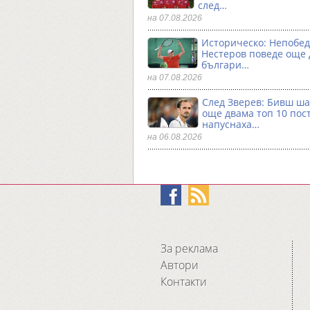
след…
на 07.08.2026
Историческо: Непобе
Нестеров поведе още
българи…
на 07.08.2026
След Зверев: Бивш ш
още двама топ 10 пос
напуснаха…
на 06.08.2026
За реклама
Автори
Контакти