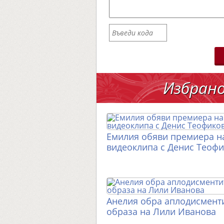
Избран
Емилия обяви премиера н
видеоклипа с Денис Теоф
Анелия обра аплодисменти
образа на Лили Иванова