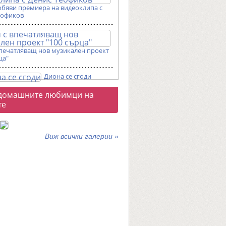
обяви премиера на видеоклипа с
еофиков
впечатляващ нов музикален проект
ца"
Диона се сгоди
о
домашните любимци на
галерии
те
Виж всички галерии »