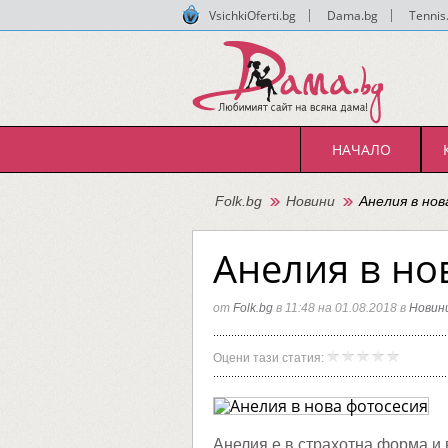
VsichkiOferti.bg
|
Dama.bg
|
Tennis
НАЧАЛО
Folk.bg
Новини
Анелия в но
Анелия в но
от
Folk.bg
в 11:48 на 01.08.2018 в
Новин
Анелия
Folk.bg
Оцени тази статия:
в
нова
фотосе
Анелия e в страхотна форма и 