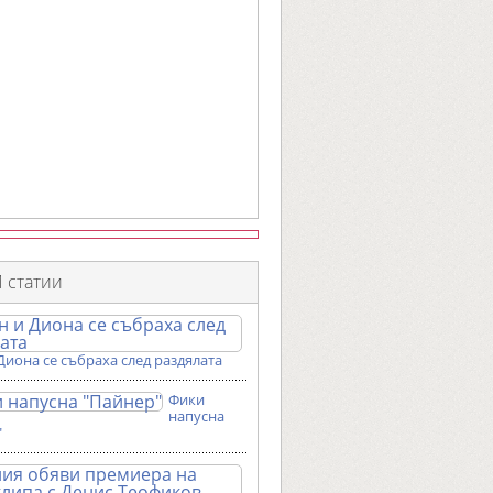
 статии
Диона се събраха след раздялата
Фики
напусна
"