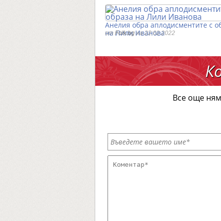
Анелия обра аплодисментите с о
на Лили Иванова
от
Folk.bg
на 22.02.2022
К
Все още ням