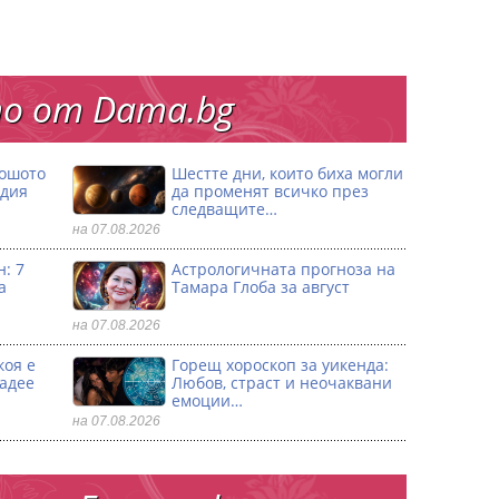
о от Dama.bg
лошото
Шестте дни, които биха могли
одия
да променят всичко през
следващите…
на 07.08.2026
: 7
Астрологичната прогноза на
а
Тамара Глоба за август
на 07.08.2026
коя е
Горещ хороскоп за уикенда:
ладее
Любов, страст и неочаквани
емоции…
на 07.08.2026