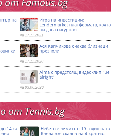
 от Famous.bg
ентър на
Игра на инвестиции:
Lendermarket платформата, която
ни дава сигурност…
на 17.11.2021
Ася Капчикова очаква близнаци
ловинки
през юли
на 17.11.2020
Alma с предстоящ видеоклип "Be
alright"
на 03.06.2020
 от Тennis.bg
до 14 са
Небето е лимитът: 19-годишната
овно
Янева взe скалпа на 4-кратна…