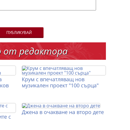
ПУБЛИКУВАЙ
о от редактора
а
Крум с впечатляващ нов
иков
музикален проект "100 сърца"
Джена в очакване на второ дете
те с