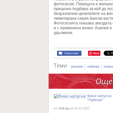
фотосесия. Певицата е желано 
прецизно подбира за кой да по
безразлични ценителите на жен
лимитирана серия бански кост
Фотосесията показва звездата 
и с променена визия. Анелия е 
удължени.
Save
Коментари
Теми
|
|
анелия
пайнер
план
Още
Фики напусна
"Пайнер"
от
Folk.bg
на 24.02.2022