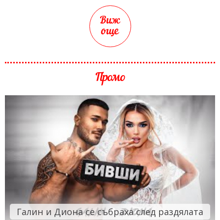
Виж
още
Промо
Галин и Диона се събраха след раздялата