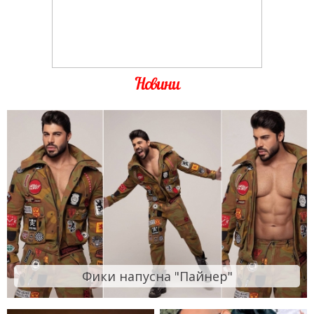
Новини
Фики напусна "Пайнер"