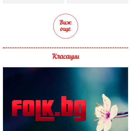
Виж
още
Класации