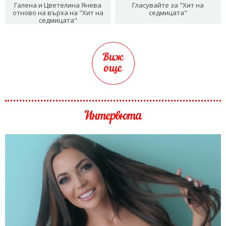
Галена и Цветелина Янева
Гласувайте за "Хит на
отново на върха на "Хит на
седмицата"
седмицата"
Виж
още
Интервюта