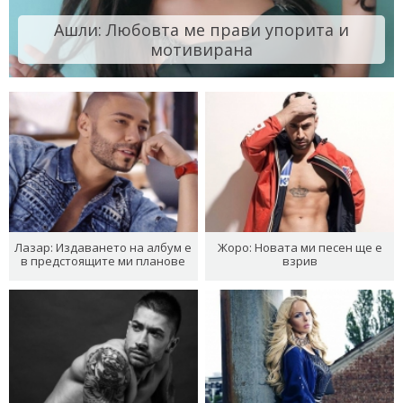
Ашли: Любовта ме прави упорита и
мотивирана
Лазар: Издаването на албум е
Жоро: Новата ми песен ще е
в предстоящите ми планове
взрив