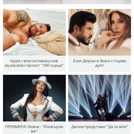
Крум с впечатляващ нов
Есил Дюран и Фики с първи
музикален проект "100 сърца"
дует
ПРЕМИЕРА! Лияна - "Изхвърли
Джони представи "Да си моя"
ме"