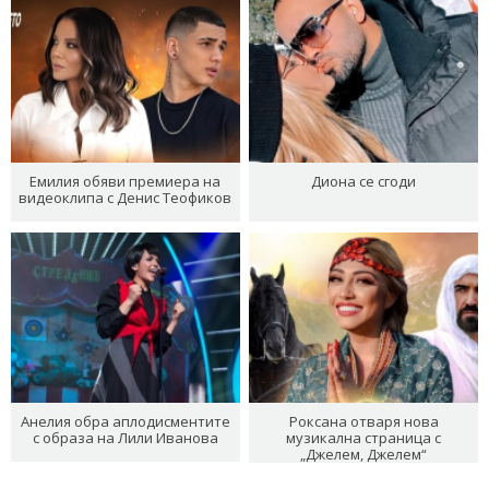
Емилия обяви премиера на
Диона се сгоди
видеоклипа с Денис Теофиков
Анелия обра аплодисментите
Роксана отваря нова
с образа на Лили Иванова
музикална страница с
„Джелем, Джелем“