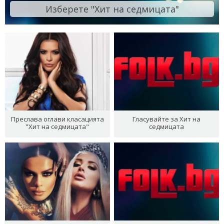
Изберете "Хит на седмицата"
Преслава оглави класацията
Гласувайте за Хит на
"Хит на седмицата"
седмицата