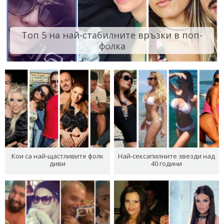
Топ 5 на най-стабилните връзки в поп-
фолка
Кои са най-щастливите фолк
Най-сексапилните звезди над
диви
40 години