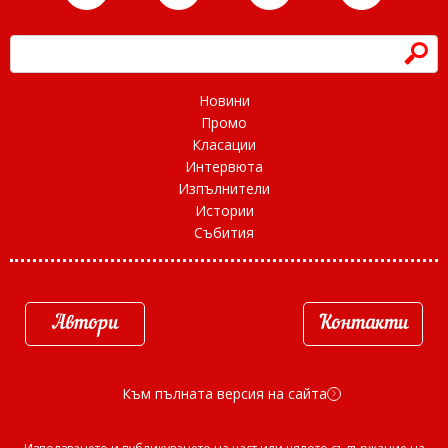
h
Новини
Промо
Класации
Интервюта
Изпълнители
Истории
Събития
Автори
Контакти
Към пълната версия на сайта
d