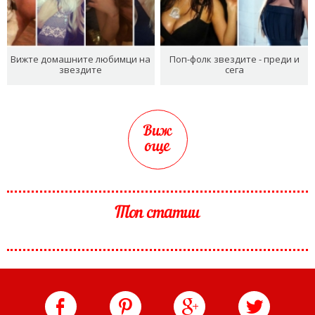
Вижте домашните любимци на
Поп-фолк звездите - преди и
звездите
сега
Виж
още
Топ статии