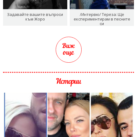
Задавайте вашите въпроси
/Интервю/ Тереза: Ще
към Жоро
експериментирам в песните
си
Виж
още
Истории