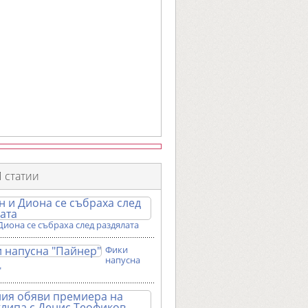
 статии
Диона се събраха след раздялата
Фики
напусна
"