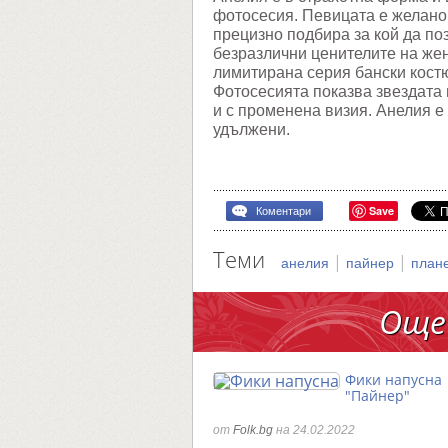
фотосесия. Певицата е желано 
прецизно подбира за кой да по
безразлични ценителите на жен
лимитирана серия бански кост
Фотосесията показва звездата 
и с променена визия. Анелия е 
удължени.
Save
Коментари
Теми
|
|
анелия
пайнер
план
Още
Фики напусна
"Пайнер"
от
Folk.bg
на 24.02.2022