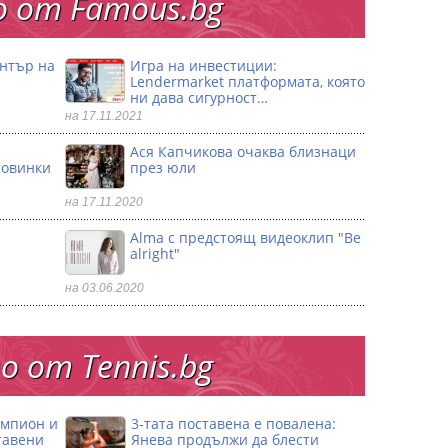
 от Famous.bg
ентър на
Игра на инвестиции:
Lendermarket платформата, която
ни дава сигурност…
на 17.11.2021
Ася Капчикова очаква близнаци
ловинки
през юли
на 17.11.2020
Alma с предстоящ видеоклип "Be
alright"
на 03.06.2020
 от Тennis.bg
ампион и
3-тата поставена е повалена:
тавени
Янева продължи да блести