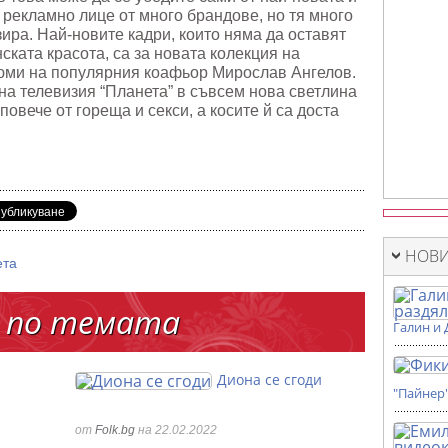
рекламно лице от много брандове, но тя много
зира. Най-новите кадри, които няма да оставят
ската красота, са за новата колекция на
юми на популярния коафьор Мирослав Ангелов.
на телевизия “Планета” в съвсем нова светлина
повече от гореща и секси, а косите й са доста
НОВИ
ета
 по темата
Галин и 
Диона се сгоди
"Пайнер
от
Folk.bg
на 22.02.2022