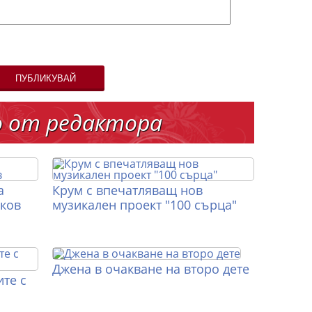
ПУБЛИКУВАЙ
о от редактора
а
Крум с впечатляващ нов
иков
музикален проект "100 сърца"
Джена в очакване на второ дете
те с