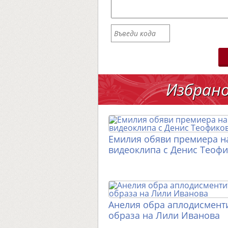
Избран
Емилия обяви премиера н
видеоклипа с Денис Теоф
Анелия обра аплодисменти
образа на Лили Иванова