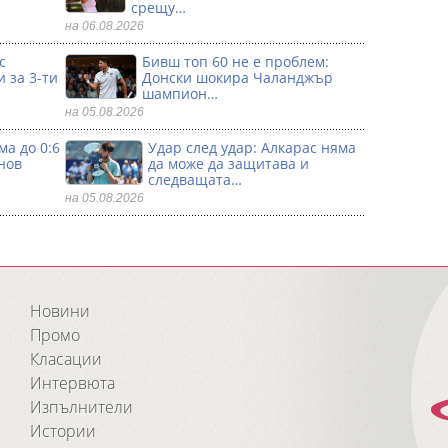
срещу…
на 06.08.2026
с
Бивш топ 60 не е проблем:
 за 3-ти
Донски шокира Чаланджър
шампион…
на 05.08.2026
ма до 0:6
Удар след удар: Алкарас няма
нов
да може да защитава и
следващата…
на 05.08.2026
Новини
Промо
Класации
Интервюта
Изпълнители
Истории