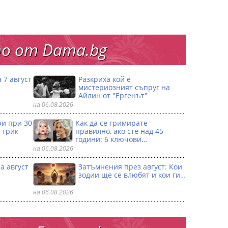
о от Dama.bg
 7 август
Разкриха кой е
мистериозният съпруг на
Айлин от "Ергенът"
на 06.08.2026
ри при 30
Как да се гримирате
 трик
правилно, ако сте над 45
години: 6 ключови…
на 06.08.2026
а август
Затъмнения през август: Кои
зодии ще се влюбят и кои ги…
на 06.08.2026