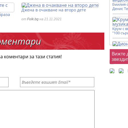
Емилия 
Денис Т
Джена в очакване на второ дете
браза
от
Folk.bg
на 21.11.2021
Крум с 
"100 сър
оментари
Фот
Вижте 
а коментари за тази статия!
звезди