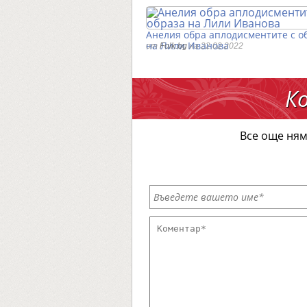
Анелия обра аплодисментите с о
на Лили Иванова
от
Folk.bg
на 22.02.2022
К
Все още ням