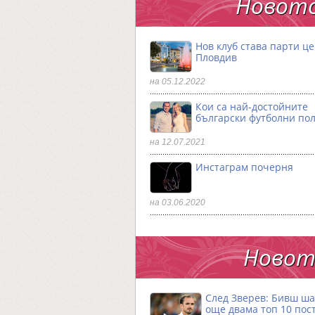
Новото
Нов клуб става парти ц
Пловдив
на 05.12.2022
Кои са най-достойните
български футболни по
на 12.07.2021
Инстаграм почерня
на 03.06.2020
Новото
След Зверев: Бивш ш
още двама топ 10 пос