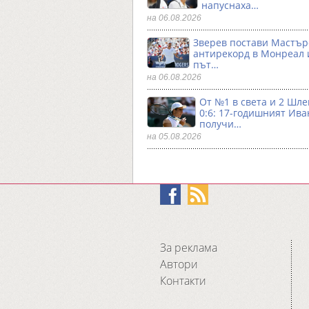
напуснаха…
на 06.08.2026
Зверев постави Мастър
антирекорд в Монреал и
път…
на 06.08.2026
От №1 в света и 2 Шле
0:6: 17-годишният Ива
получи…
на 05.08.2026
За реклама
Автори
Контакти