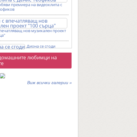
обяви премиера на видеоклипа с
еофиков
впечатляващ нов музикален проект
ца"
Диона се сгоди
о
домашните любимци на
галерии
те
Виж всички галерии »