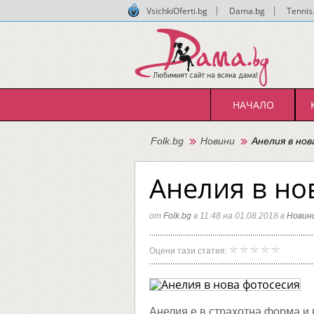
VsichkiOferti.bg
|
Dama.bg
|
Tennis
НАЧАЛО
Folk.bg
Новини
Анелия в но
Анелия в но
от
Folk.bg
в 11:48 на 01.08.2018 в
Новин
Анелия
Folk.bg
Оцени тази статия:
в
нова
фотосе
Анелия e в страхотна форма и 