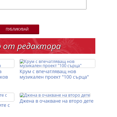
ПУБЛИКУВАЙ
о от редактора
а
Крум с впечатляващ нов
иков
музикален проект "100 сърца"
Джена в очакване на второ дете
те с