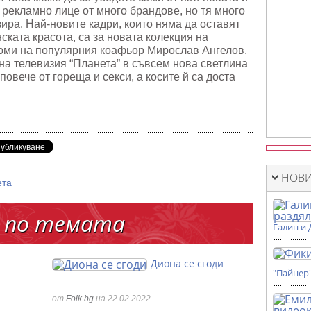
рекламно лице от много брандове, но тя много
зира. Най-новите кадри, които няма да оставят
ската красота, са за новата колекция на
юми на популярния коафьор Мирослав Ангелов.
на телевизия “Планета” в съвсем нова светлина
повече от гореща и секси, а косите й са доста
НОВИ
ета
 по темата
Галин и 
Диона се сгоди
"Пайнер
от
Folk.bg
на 22.02.2022