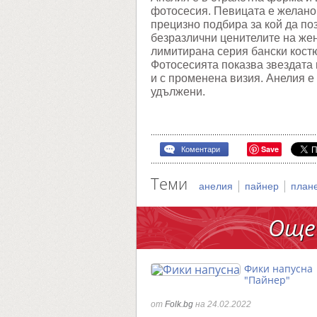
фотосесия. Певицата е желано 
прецизно подбира за кой да по
безразлични ценителите на жен
лимитирана серия бански кост
Фотосесията показва звездата 
и с променена визия. Анелия е 
удължени.
Save
Коментари
Теми
|
|
анелия
пайнер
план
Още
Фики напусна
"Пайнер"
от
Folk.bg
на 24.02.2022