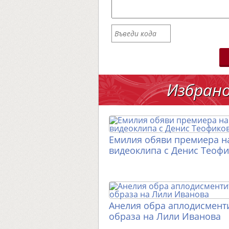
Избран
Емилия обяви премиера н
видеоклипа с Денис Теоф
Анелия обра аплодисменти
образа на Лили Иванова