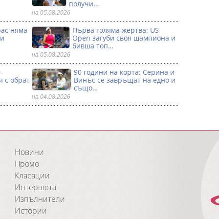
получи…
на 05.08.2026
рас няма
Първа гoляма жертва: US
 и
Open загуби своя шампиона и
бивша топ…
на 05.08.2026
-
90 години на корта: Серина и
я с обрат
Винъс се зaвръщат на едно и
също…
на 04.08.2026
Новини
Промо
Класации
Интервюта
Изпълнители
Истории