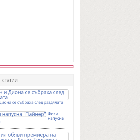
 статии
Диона се събраха след раздялата
Фики
напусна
"