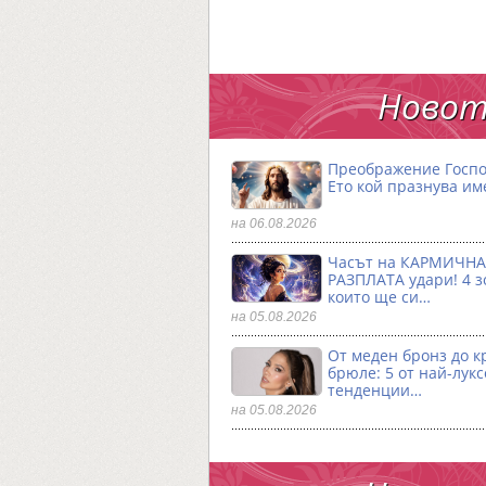
Новот
Преображение Госпо
Ето кой празнува им
на 06.08.2026
Часът на КАРМИЧНА
РАЗПЛАТА удари! 4 з
които ще си…
на 05.08.2026
От меден бронз до к
брюле: 5 от най-лук
тенденции…
на 05.08.2026