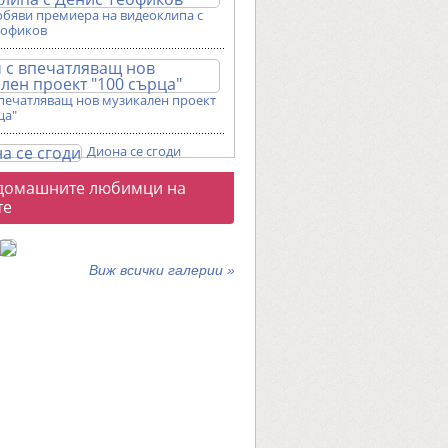
обяви премиера на видеоклипа с
еофиков
впечатляващ нов музикален проект
ца"
Диона се сгоди
о
домашните любимци на
галерии
те
Виж всички галерии »