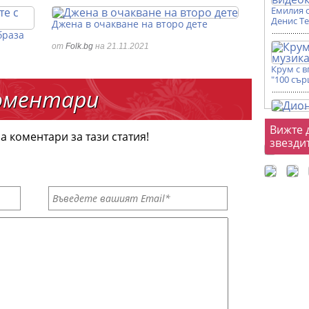
Емилия 
Денис Т
Джена в очакване на второ дете
браза
от
Folk.bg
на 21.11.2021
Крум с 
"100 сър
оментари
Фот
Вижте 
а коментари за тази статия!
звезди