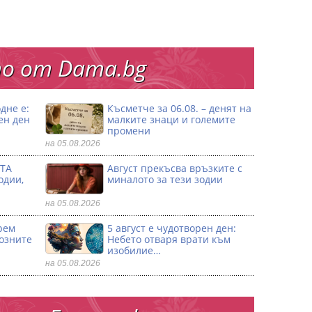
о от Dama.bg
дне е:
Късметче за 06.08. – денят на
ен ден
малките знаци и големите
промени
на 05.08.2026
ТА
Август прекъсва връзките с
одии,
миналото за тези зодии
на 05.08.2026
рем
5 август е чудотворен ден:
созните
Небето отваря врати към
изобилие…
на 05.08.2026