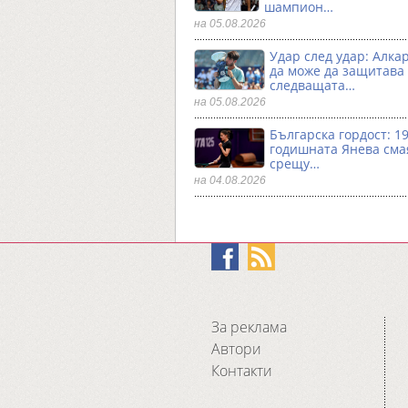
шампион…
на 05.08.2026
Удар след удар: Алка
да може да защитава
следващата…
на 05.08.2026
Българска гордост: 19
годишната Янева сма
срещу…
на 04.08.2026
За реклама
Автори
Контакти