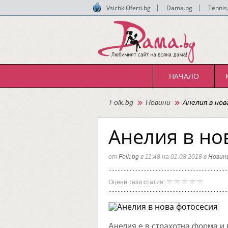
VsichkiOferti.bg
|
Dama.bg
|
Tennis
НАЧАЛО
Folk.bg
Новини
Анелия в но
Анелия в но
от
Folk.bg
в 11:48 на 01.08.2018 в
Новин
Анелия
Folk.bg
Оцени тази статия:
в
нова
фотосе
Анелия e в страхотна форма и 