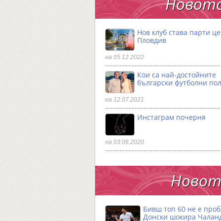
Новото
Нов клуб става парти ц
Пловдив
на 05.12.2022
Кои са най-достойните
български футболни по
на 12.07.2021
Инстаграм почерня
на 03.06.2020
Новото
Бивш топ 60 не е проб
Донски шокира Чалан