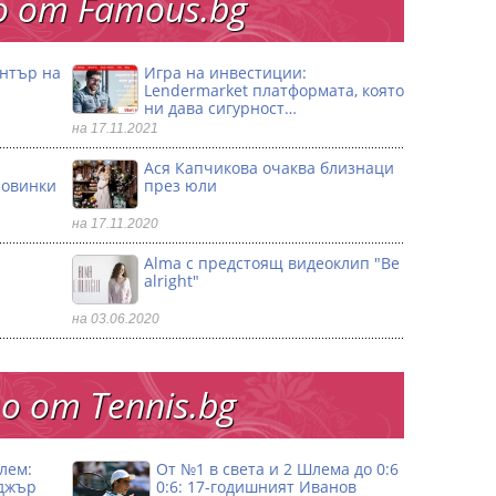
 от Famous.bg
ентър на
Игра на инвестиции:
Lendermarket платформата, която
ни дава сигурност…
на 17.11.2021
Ася Капчикова очаква близнаци
ловинки
през юли
на 17.11.2020
Alma с предстоящ видеоклип "Be
alright"
на 03.06.2020
 от Тennis.bg
лем:
От №1 в света и 2 Шлема до 0:6
джър
0:6: 17-годишният Иванов