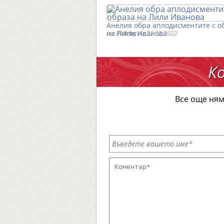
Анелия обра аплодисментите с о
на Лили Иванова
от
Folk.bg
на 22.02.2022
К
Все още ням