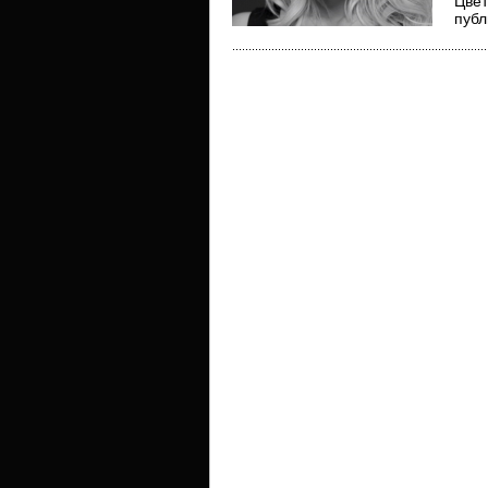
Цвет
публ
изне