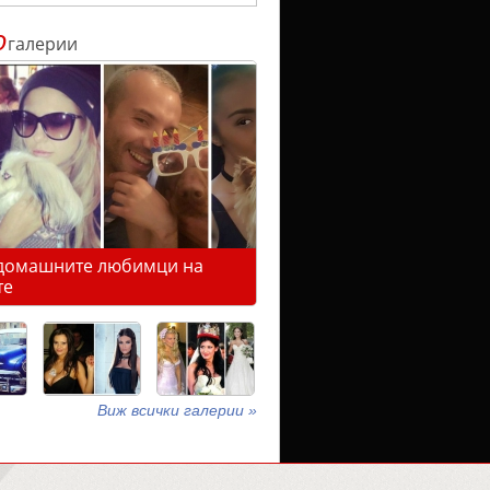
о
галерии
домашните любимци на
те
Виж всички галерии »