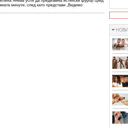
елина Янева успя да предизвика истински фурор сред
иката минути, след като представи „Видимо
верил“.…
НОВИ