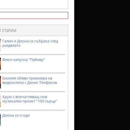
 статии
Галин и Диона се събраха след
раздялата
Фики напусна "Пайнер"
Емилия обяви премиера на
видеоклипа с Денис Теофиков
Крум с впечатляващ нов
музикален проект "100 сърца"
Диона се сгоди