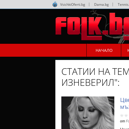
VsichkiOferti.bg
|
Dama.bg
|
Tennis
НАЧАЛО
СТАТИИ НА ТЕ
ИЗНЕВЕРИЛ":
Цв
мъ
от
F