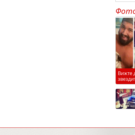
Фот
Вижте 
звезди