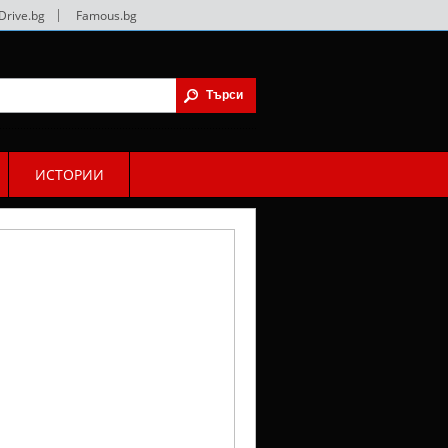
Drive.bg
|
Famous.bg
ИСТОРИИ