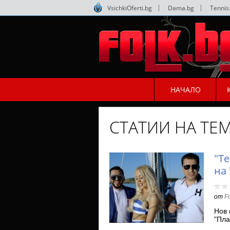
VsichkiOferti.bg
|
Dama.bg
|
Tennis
НАЧАЛО
СТАТИИ НА ТЕМ
"Т
на
от
F
Нов 
"Пла
изп