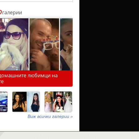
о
галерии
домашните любимци на
те
Виж всички галерии »