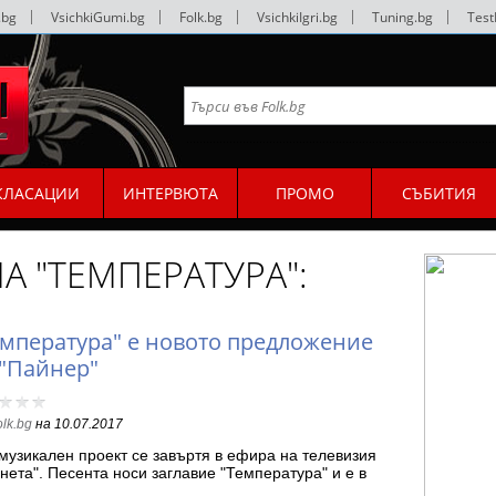
.bg
|
VsichkiGumi.bg
|
Folk.bg
|
VsichkiIgri.bg
|
Tuning.bg
|
Test
КЛАСАЦИИ
ИНТЕРВЮТА
ПРОМО
СЪБИТИЯ
А "ТЕМПЕРАТУРА":
емпература" е новото предложение
 "Пайнер"
olk.bg
на
10.07.2017
музикален проект се завъртя в ефира на телевизия
нета". Песента носи заглавие "Температура" и е в
ълнение…