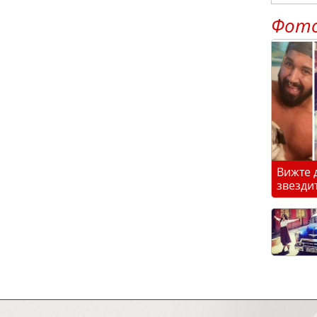
Фот
Вижте 
звезди