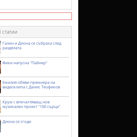
 статии
Галин и Диона се събраха след
раздялата
Фики напусна "Пайнер"
Емилия обяви премиера на
видеоклипа с Денис Теофиков
Крум с впечатляващ нов
музикален проект "100 сърца"
Диона се сгоди