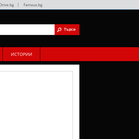
Drive.bg
|
Famous.bg
ИСТОРИИ