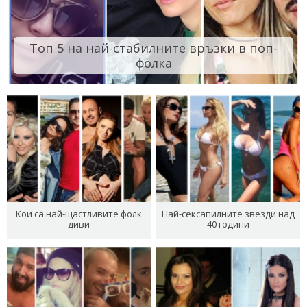
Топ 5 на най-стабилните връзки в поп-
фолка
Кои са най-щастливите фолк
Най-сексапилните звезди над
диви
40 години