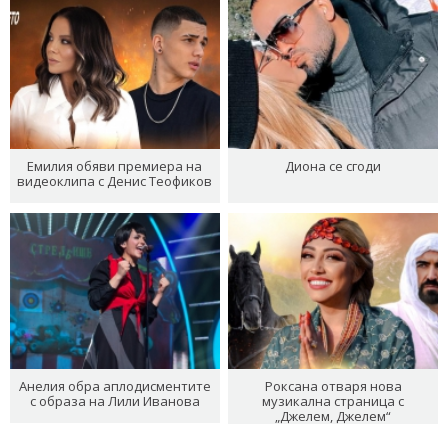
Емилия обяви премиера на
Диона се сгоди
видеоклипа с Денис Теофиков
Анелия обра аплодисментите
Роксана отваря нова
с образа на Лили Иванова
музикална страница с
„Джелем, Джелем“