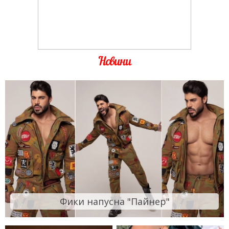
Новини
Фики напусна "Пайнер"