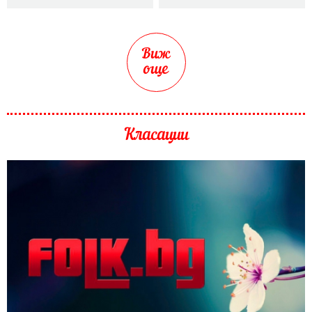
Виж
още
Класации