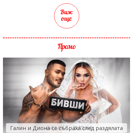
Виж
още
Промо
Галин и Диона се събраха след раздялата