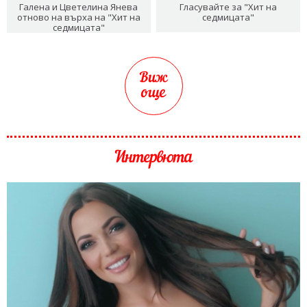
Галена и Цветелина Янева
Гласувайте за "Хит на
отново на върха на "Хит на
седмицата"
седмицата"
Виж
още
Интервюта