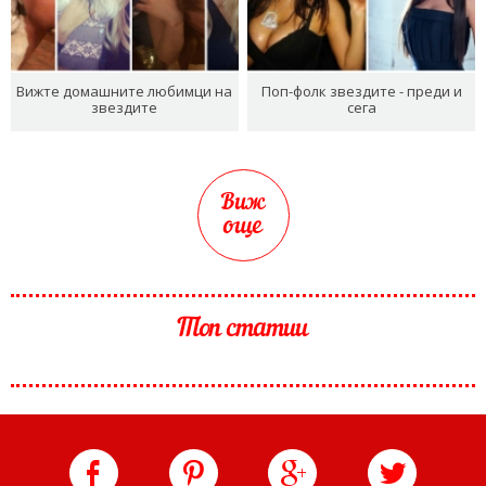
Вижте домашните любимци на
Поп-фолк звездите - преди и
звездите
сега
Виж
още
Топ статии