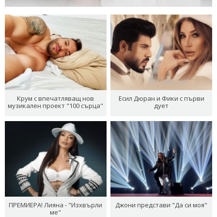
Крум с впечатляващ нов
Есил Дюран и Фики с първи
музикален проект "100 сърца"
дует
ПРЕМИЕРА! Лияна - "Изхвърли
Джони представи "Да си моя"
ме"