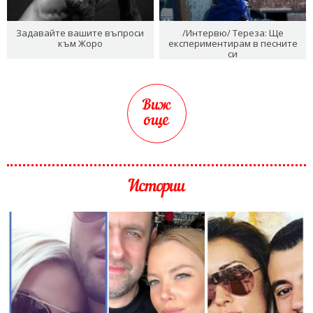
Задавайте вашите въпроси
/Интервю/ Тереза: Ще
към Жоро
експериментирам в песните
си
Виж
още
Истории