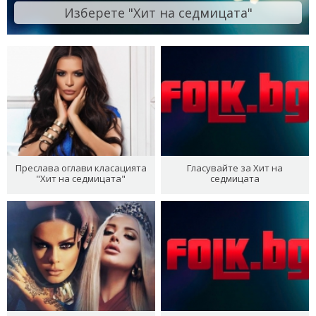
Изберете "Хит на седмицата"
Преслава оглави класацията
Гласувайте за Хит на
"Хит на седмицата"
седмицата