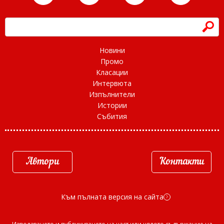
h
Новини
Промо
Класации
Интервюта
Изпълнители
Истории
Събития
Автори
Контакти
Към пълната версия на сайта
d