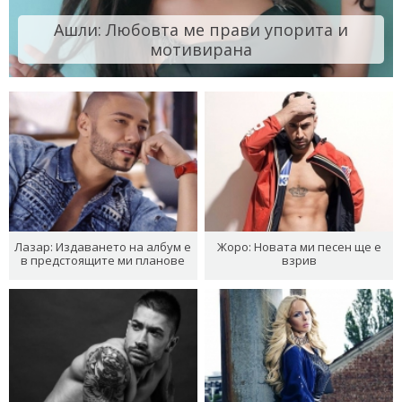
Ашли: Любовта ме прави упорита и
мотивирана
Лазар: Издаването на албум е
Жоро: Новата ми песен ще е
в предстоящите ми планове
взрив