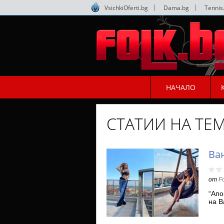
VsichkiOferti.bg
|
Dama.bg
|
Tennis
НАЧАЛО
СТАТИИ НА ТЕ
Ва
от
F
“Апо
на В