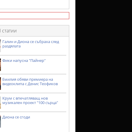
 статии
Галин и Диона се събраха след
раздялата
Фики напусна "Пайнер"
Емилия обяви премиера на
видеоклипа с Денис Теофиков
Крум с впечатляващ нов
музикален проект "100 сърца"
Диона се сгоди