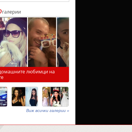
о
галерии
домашните любимци на
те
Виж всички галерии »