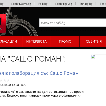
.bg
|
VsichkiGumi.bg
|
Folk.bg
|
VsichkiIgri.bg
|
Tuning.bg
|
Test
КЛАСАЦИИ
ИНТЕРВЮТА
ПРОМО
СЪБИТИЯ
МА "САШО РОМАН":
ня в колаборация със Сашо Роман
olk.bg
на
14.08.2020
калипсис” е заглавието на дългоочаквания нов проект
аня. Видеоклипът направи премиера в официалния…