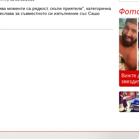
Фот
ива моменти са рядкост, скъпи приятели", категорична
еслава за съвместното си изпълнение със Сашо
ан.…
Вижте 
звезди