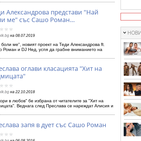
ди Александрова представи "Най
ли ме" със Сашо Роман…
НОВИ
olk.bg
на
08.07.2019
 боли ме“, новият проект на Теди Александрова ft.
 Роман и DJ Нед, успя да грабне вниманието на
оманите. …
еслава оглави класацията "Хит на
дмицата"
olk.bg
на
22.10.2018
гори в любов" бе избрана от читателите за "Хит на
ицата". Веднага след Преслава се нареждат Алисия и
стантин…
еслава запя в дует със Сашо Роман
olk.bg
на
06.08.2016