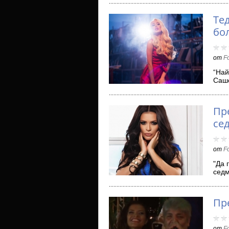
Те
бо
от
F
“Най
Сашо
мел
Пр
се
от
F
"Да 
седм
Кон
Пр
от
F