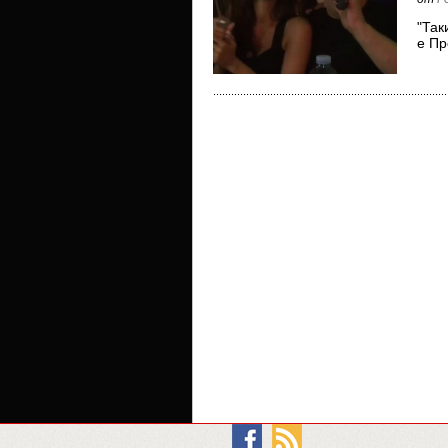
"Так
е Пр
Ром