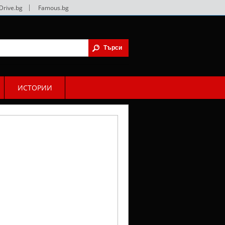
Drive.bg
|
Famous.bg
ИСТОРИИ