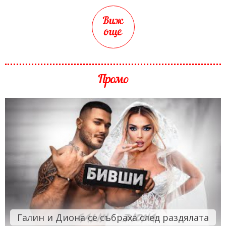
Виж
още
Промо
Галин и Диона се събраха след раздялата