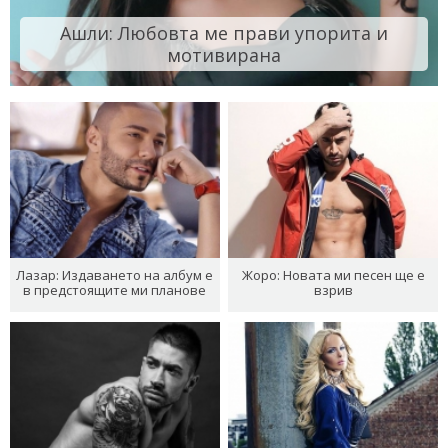
Ашли: Любовта ме прави упорита и
мотивирана
Лазар: Издаването на албум е
Жоро: Новата ми песен ще е
в предстоящите ми планове
взрив