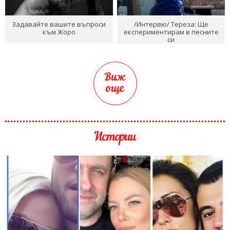
Задавайте вашите въпроси
/Интервю/ Тереза: Ще
към Жоро
експериментирам в песните
си
Виж
още
Истории