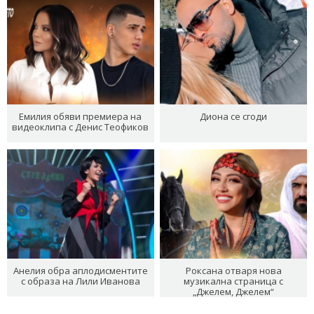
Емилия обяви премиера на
Диона се сгоди
видеоклипа с Денис Теофиков
Анелия обра аплодисментите
Роксана отваря нова
с образа на Лили Иванова
музикална страница с
„Джелем, Джелем“