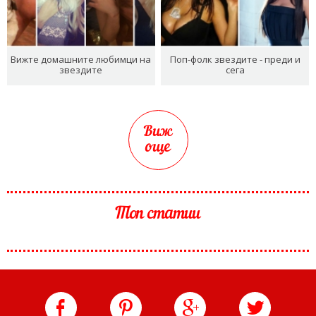
Вижте домашните любимци на
Поп-фолк звездите - преди и
звездите
сега
Виж
още
Топ статии