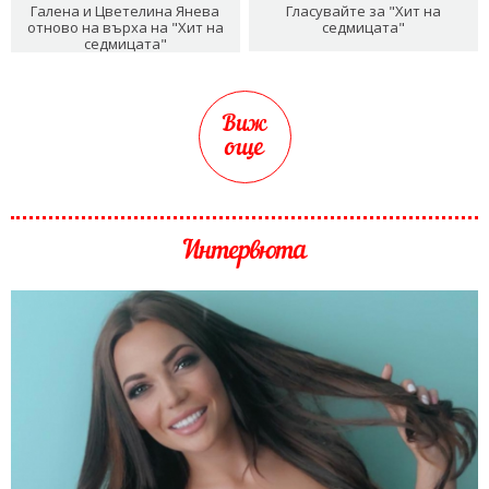
Галена и Цветелина Янева
Гласувайте за "Хит на
отново на върха на "Хит на
седмицата"
седмицата"
Виж
още
Интервюта