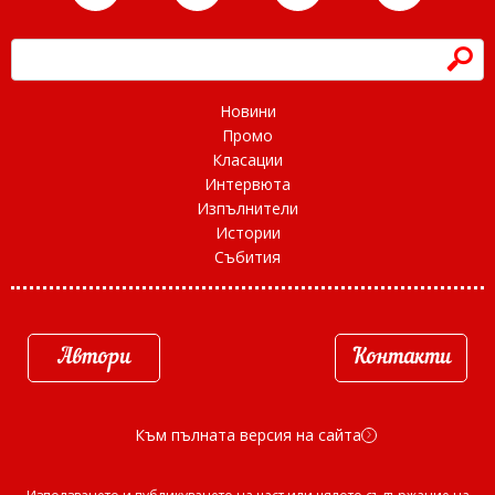
h
Новини
Промо
Класации
Интервюта
Изпълнители
Истории
Събития
Автори
Контакти
Към пълната версия на сайта
d