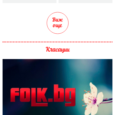
Виж
още
Класации