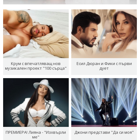
Крум с впечатляващ нов
Есил Дюран и Фики с първи
музикален проект "100 сърца"
дует
ПРЕМИЕРА! Лияна - "Изхвърли
Джони представи "Да си моя"
ме"