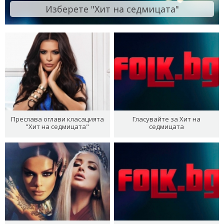
Изберете "Хит на седмицата"
Преслава оглави класацията
Гласувайте за Хит на
"Хит на седмицата"
седмицата