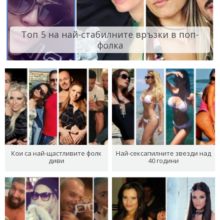
Топ 5 на най-стабилните връзки в поп-
фолка
Кои са най-щастливите фолк
Най-сексапилните звезди над
диви
40 години