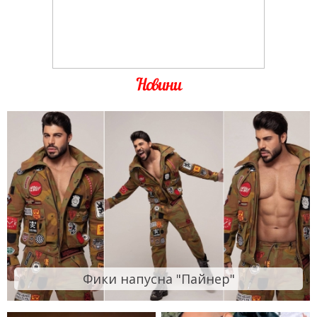
Новини
Фики напусна "Пайнер"