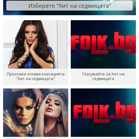
Изберете "Хит на седмицата"
Преслава оглави класацията
Гласувайте за Хит на
"Хит на седмицата"
седмицата