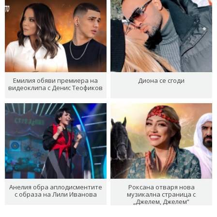
Емилия обяви премиера на
Диона се сгоди
видеоклипа с Денис Теофиков
Анелия обра аплодисментите
Роксана отваря нова
с образа на Лили Иванова
музикална страница с
„Джелем, Джелем“