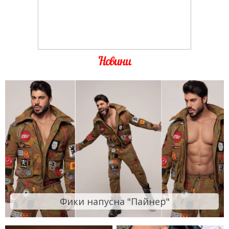
Новини
Фики напусна "Пайнер"