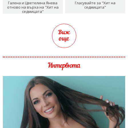
Галена и Цветелина Янева
Гласувайте за "Хит на
отново на върха на "Хит на
седмицата"
седмицата"
Виж
още
Интервюта