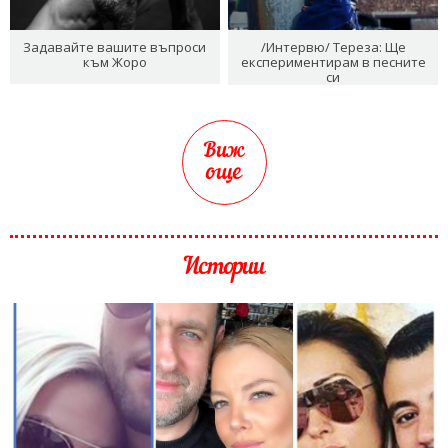
Задавайте вашите въпроси
/Интервю/ Тереза: Ще
към Жоро
експериментирам в песните
си
Виж
още
Истории