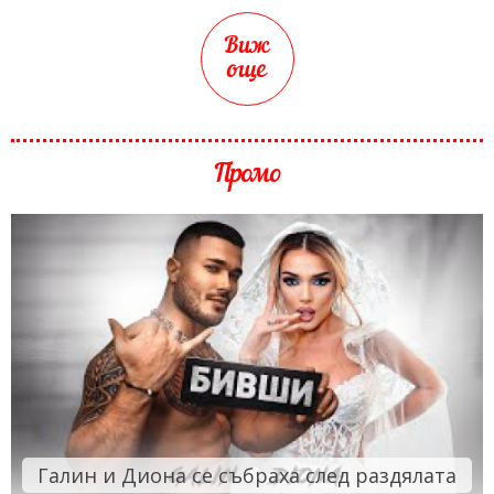
Виж
още
Промо
Галин и Диона се събраха след раздялата