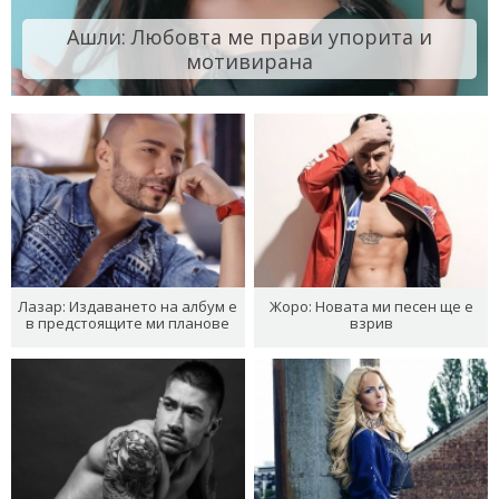
Ашли: Любовта ме прави упорита и
мотивирана
Лазар: Издаването на албум е
Жоро: Новата ми песен ще е
в предстоящите ми планове
взрив