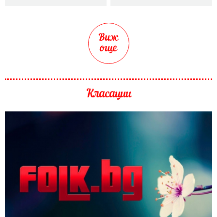
Виж
още
Класации