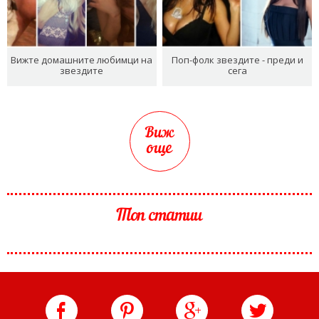
Вижте домашните любимци на
Поп-фолк звездите - преди и
звездите
сега
Виж
още
Топ статии