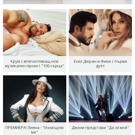
Крум с впечатляващ нов
Есил Дюран и Фики с първи
музикален проект "100 сърца"
дует
ПРЕМИЕРА! Лияна - "Изхвърли
Джони представи "Да си моя"
ме"