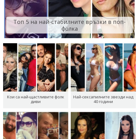
Топ 5 на най-стабилните връзки в поп-
фолка
Кои са най-щастливите фолк
Най-сексапилните звезди над
диви
40 години