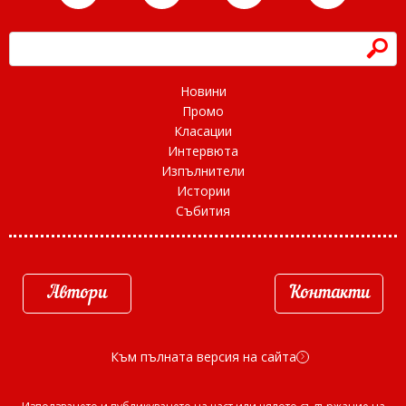
h
Новини
Промо
Класации
Интервюта
Изпълнители
Истории
Събития
Автори
Контакти
Към пълната версия на сайта
d