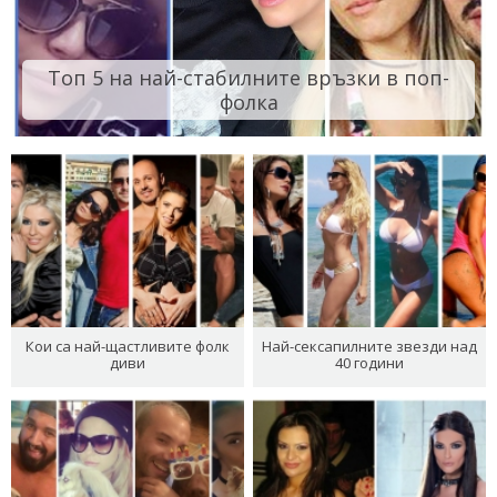
Топ 5 на най-стабилните връзки в поп-
фолка
Кои са най-щастливите фолк
Най-сексапилните звезди над
диви
40 години