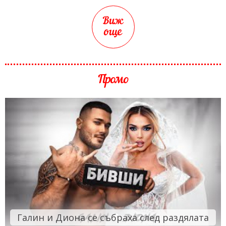
Виж
още
Промо
Галин и Диона се събраха след раздялата