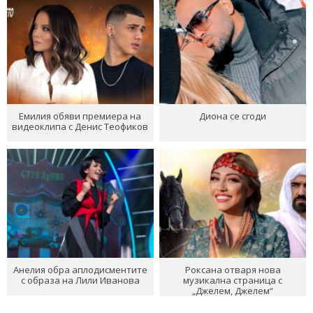
Емилия обяви премиера на
Диона се сгоди
видеоклипа с Денис Теофиков
Анелия обра аплодисментите
Роксана отваря нова
с образа на Лили Иванова
музикална страница с
„Джелем, Джелем“