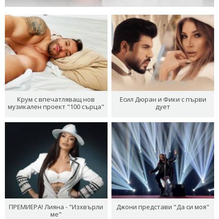
Крум с впечатляващ нов
Есил Дюран и Фики с първи
музикален проект "100 сърца"
дует
ПРЕМИЕРА! Лияна - "Изхвърли
Джони представи "Да си моя"
ме"