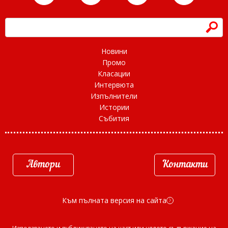
h
Новини
Промо
Класации
Интервюта
Изпълнители
Истории
Събития
Автори
Контакти
Към пълната версия на сайта
d