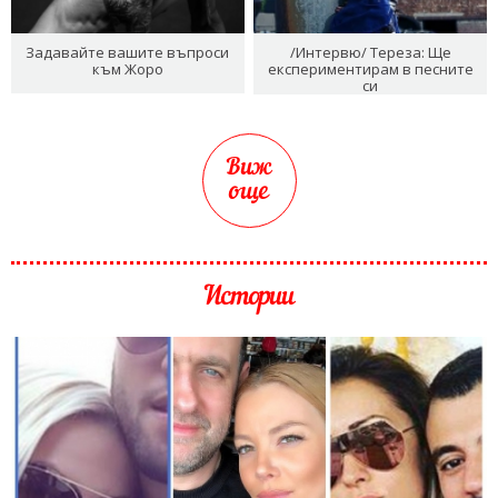
Задавайте вашите въпроси
/Интервю/ Тереза: Ще
към Жоро
експериментирам в песните
си
Виж
още
Истории