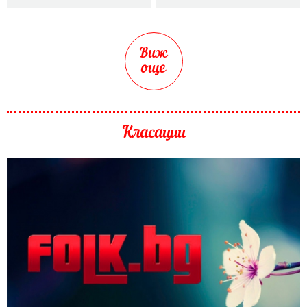
Виж
още
Класации