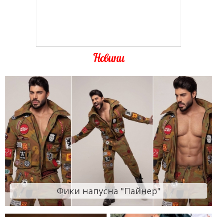
Новини
Фики напусна "Пайнер"