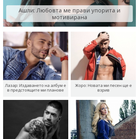
Ашли: Любовта ме прави упорита и
мотивирана
Лазар: Издаването на албум е
Жоро: Новата ми песен ще е
в предстоящите ми планове
взрив