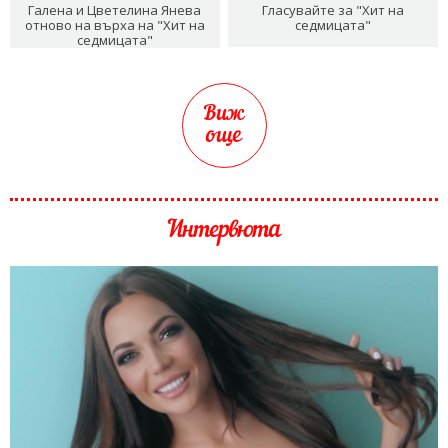
Галена и Цветелина Янева
Гласувайте за "Хит на
отново на върха на "Хит на
седмицата"
седмицата"
Виж
още
Интервюта