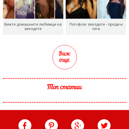
Вижте домашните любимци на
Поп-фолк звездите - преди и
звездите
сега
Виж
още
Топ статии