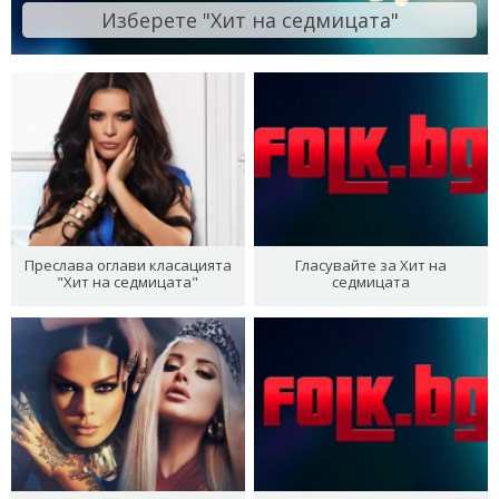
Изберете "Хит на седмицата"
Преслава оглави класацията
Гласувайте за Хит на
"Хит на седмицата"
седмицата