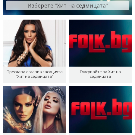
Изберете "Хит на седмицата"
Преслава оглави класацията
Гласувайте за Хит на
"Хит на седмицата"
седмицата