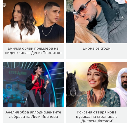
Емилия обяви премиера на
Диона се сгоди
видеоклипа с Денис Теофиков
Анелия обра аплодисментите
Роксана отваря нова
с образа на Лили Иванова
музикална страница с
„Джелем, Джелем“