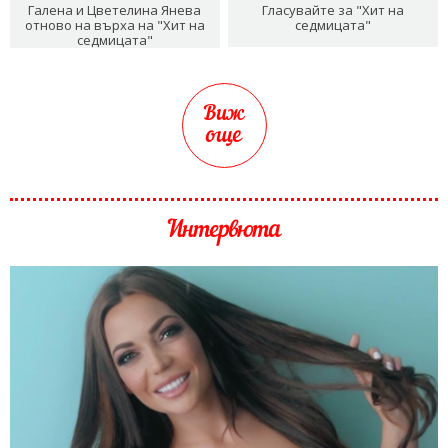
Галена и Цветелина Янева
Гласувайте за "Хит на
отново на върха на "Хит на
седмицата"
седмицата"
Виж
още
Интервюта