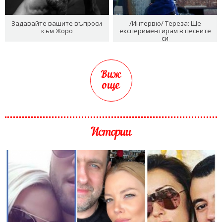
Задавайте вашите въпроси
/Интервю/ Тереза: Ще
към Жоро
експериментирам в песните
си
Виж
още
Истории