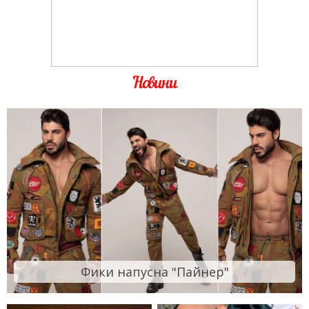
Новини
Фики напусна "Пайнер"