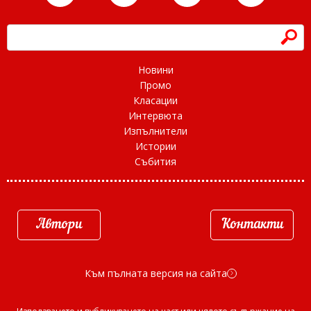
h
Новини
Промо
Класации
Интервюта
Изпълнители
Истории
Събития
Автори
Контакти
Към пълната версия на сайта
d