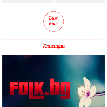
Виж
още
Класации