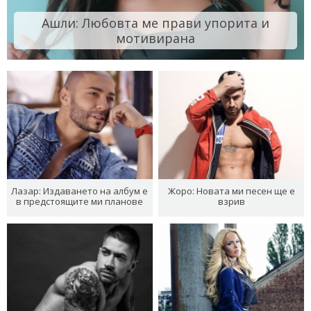
Ашли: Любовта ме прави упорита и
мотивирана
Лазар: Издаването на албум е
Жоро: Новата ми песен ще е
в предстоящите ми планове
взрив