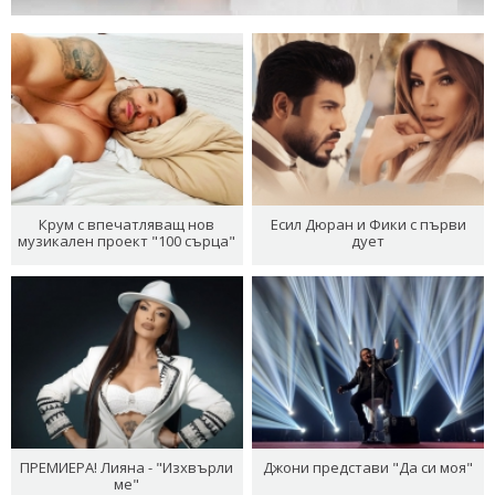
Крум с впечатляващ нов
Есил Дюран и Фики с първи
музикален проект "100 сърца"
дует
ПРЕМИЕРА! Лияна - "Изхвърли
Джони представи "Да си моя"
ме"