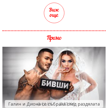
Виж
още
Промо
Галин и Диона се събраха след раздялата