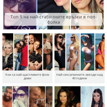
Топ 5 на най-стабилните връзки в поп-
фолка
Кои са най-щастливите фолк
Най-сексапилните звезди над
диви
40 години