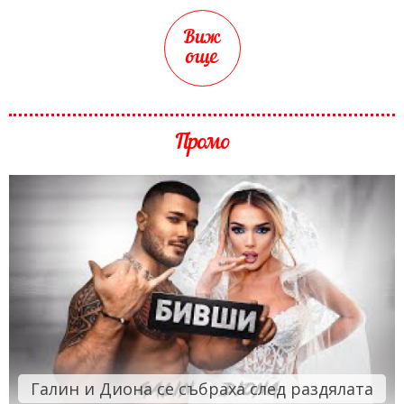
Виж
още
Промо
Галин и Диона се събраха след раздялата