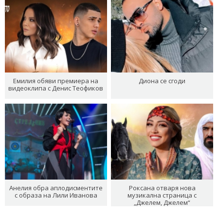
Емилия обяви премиера на
Диона се сгоди
видеоклипа с Денис Теофиков
Анелия обра аплодисментите
Роксана отваря нова
с образа на Лили Иванова
музикална страница с
„Джелем, Джелем“