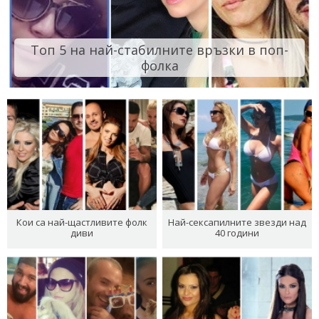
Топ 5 на най-стабилните връзки в поп-
фолка
Кои са най-щастливите фолк
Най-сексапилните звезди над
диви
40 години