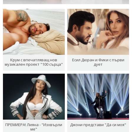
Крум с впечатляващ нов
Есил Дюран и Фики с първи
музикален проект "100 сърца"
дует
ПРЕМИЕРА! Лияна - "Изхвърли
Джони представи "Да си моя"
ме"