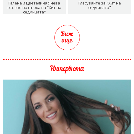
Галена и Цветелина Янева
Гласувайте за "Хит на
отново на върха на "Хит на
седмицата"
седмицата"
Виж
още
Интервюта