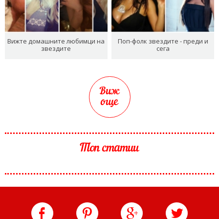
Вижте домашните любимци на
Поп-фолк звездите - преди и
звездите
сега
Виж
още
Топ статии