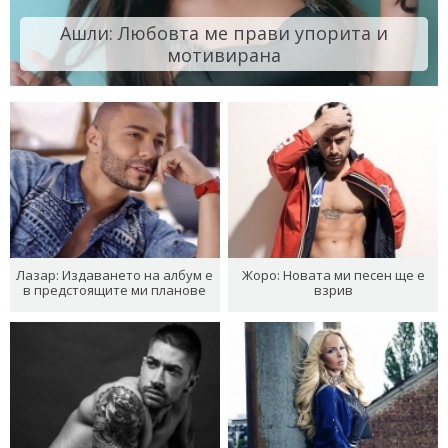
Ашли: Любовта ме прави упорита и
мотивирана
Лазар: Издаването на албум е
Жоро: Новата ми песен ще е
в предстоящите ми планове
взрив