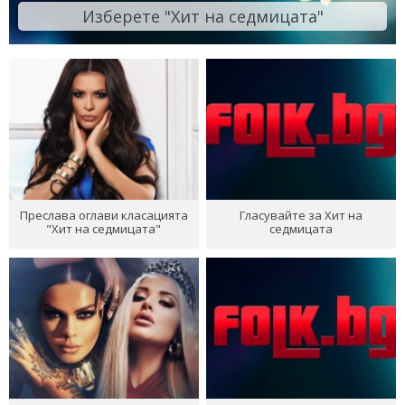
Изберете "Хит на седмицата"
Преслава оглави класацията
Гласувайте за Хит на
"Хит на седмицата"
седмицата