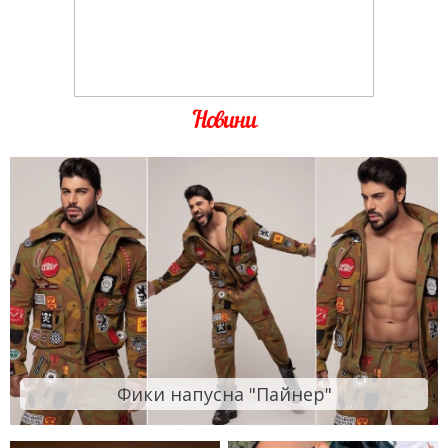
Новини
Фики напусна "Пайнер"