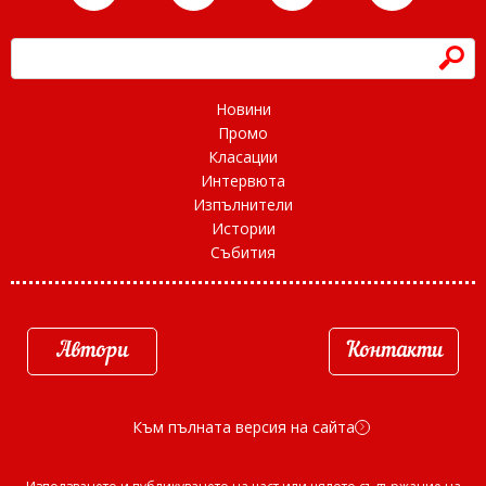
h
Новини
Промо
Класации
Интервюта
Изпълнители
Истории
Събития
Автори
Контакти
Към пълната версия на сайта
d