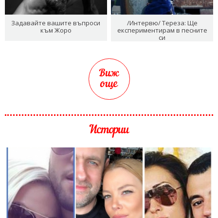
Задавайте вашите въпроси
/Интервю/ Тереза: Ще
към Жоро
експериментирам в песните
си
Виж
още
Истории