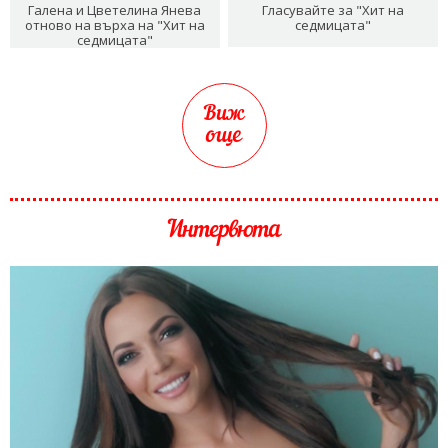
Галена и Цветелина Янева
Гласувайте за "Хит на
отново на върха на "Хит на
седмицата"
седмицата"
Виж
още
Интервюта