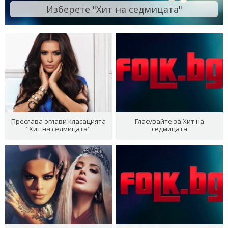
Изберете "Хит на седмицата"
Преслава оглави класацията
Гласувайте за Хит на
"Хит на седмицата"
седмицата