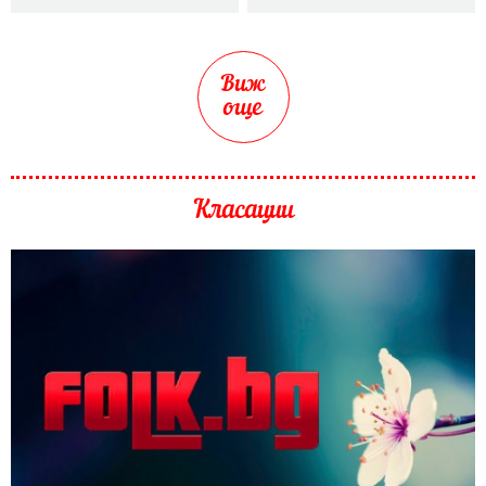
Виж
още
Класации