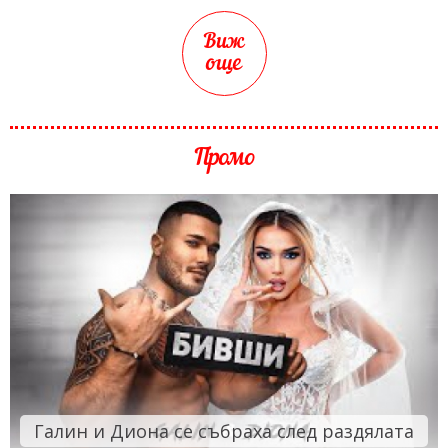
Виж
още
Промо
Галин и Диона се събраха след раздялата