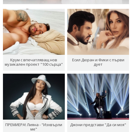
Крум с впечатляващ нов
Есил Дюран и Фики с първи
музикален проект "100 сърца"
дует
ПРЕМИЕРА! Лияна - "Изхвърли
Джони представи "Да си моя"
ме"