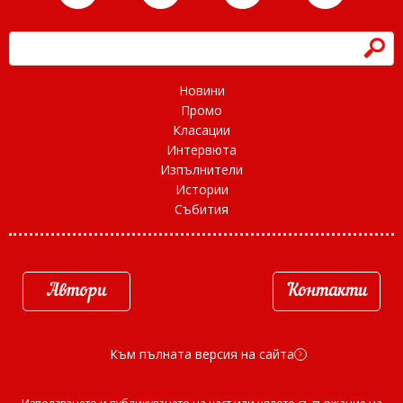
h
Новини
Промо
Класации
Интервюта
Изпълнители
Истории
Събития
Автори
Контакти
Към пълната версия на сайта
d