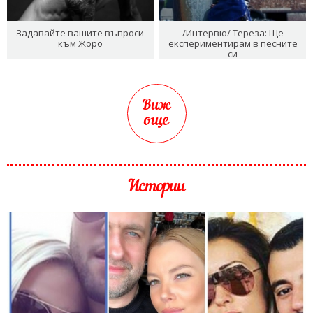
Задавайте вашите въпроси
/Интервю/ Тереза: Ще
към Жоро
експериментирам в песните
си
Виж
още
Истории