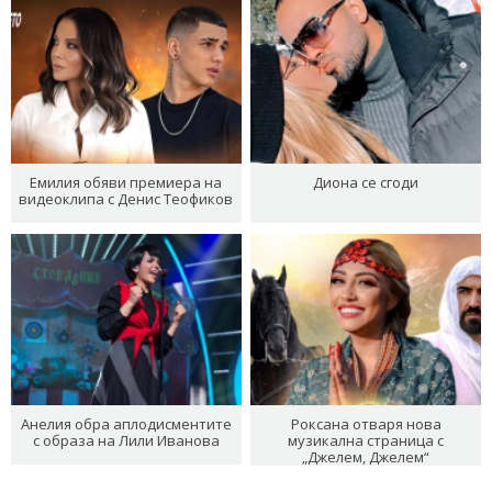
Емилия обяви премиера на
Диона се сгоди
видеоклипа с Денис Теофиков
Анелия обра аплодисментите
Роксана отваря нова
с образа на Лили Иванова
музикална страница с
„Джелем, Джелем“