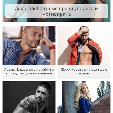
Ашли: Любовта ме прави упорита и
мотивирана
Лазар: Издаването на албум е
Жоро: Новата ми песен ще е
в предстоящите ми планове
взрив