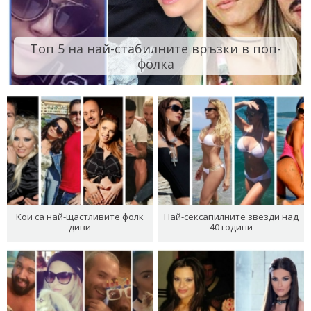
Топ 5 на най-стабилните връзки в поп-
фолка
Кои са най-щастливите фолк
Най-сексапилните звезди над
диви
40 години