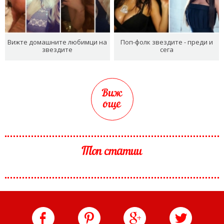
Вижте домашните любимци на
Поп-фолк звездите - преди и
звездите
сега
Виж
още
Топ статии