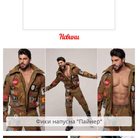
Новини
Фики напусна "Пайнер"