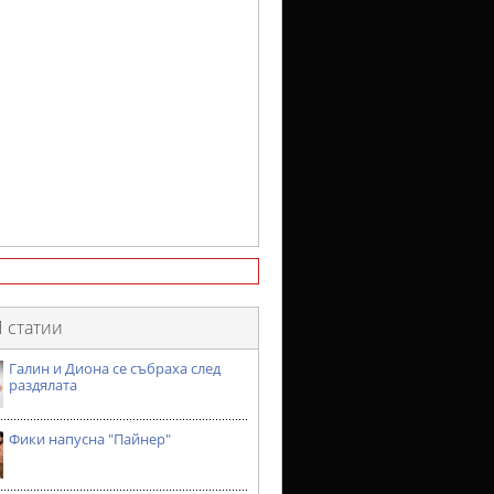
 статии
Галин и Диона се събраха след
раздялата
Фики напусна "Пайнер"