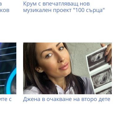
а
Крум с впечатляващ нов
иков
музикален проект "100 сърца"
те с
Джена в очакване на второ дете