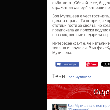
събитието. „Обичайте се, бъдет
страхотния съпруг“, отправи п
Зоя Мутишева е чест гост-изпъ
цялата страна. Тя не крие, че 
стотици гости за своята, но ко
предпочела да положи подпис с
празник, ние сме подарили сър
Интересен факт е, че изпълни
това на съпруга си. Във фейсб
Мутишева.
Save
Коментари
Теми
зоя мутишева
Още
Зоя Мутишева с нов про
"Предадена"