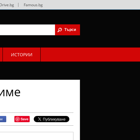
Drive.bg
|
Famous.bg
ИСТОРИИ
 име
Save
ри