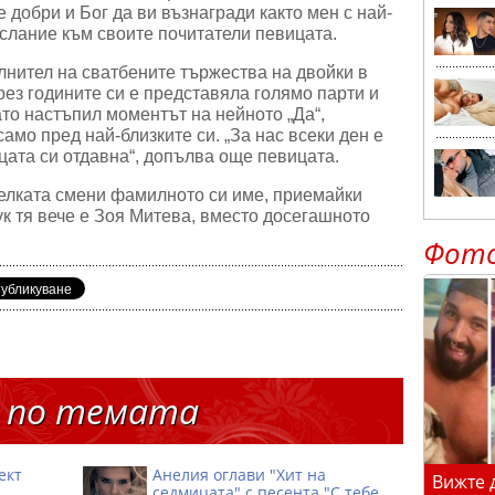
е добри и Бог да ви възнагради както мен с най-
ослание към своите почитатели певицата.
лнител на сватбените тържества на двойки в
през годините си е представяла голямо парти и
гато настъпил моментът на нейното „Да“,
амо пред най-близките си. „За нас всеки ден е
цата си отдавна“, допълва още певицата.
телката смени фамилното си име, приемайки
ук тя вече е Зоя Митева, вместо досегашното
Фот
 по темата
ект
Анелия оглави "Хит на
Вижте 
седмицата" с песента "С тебе