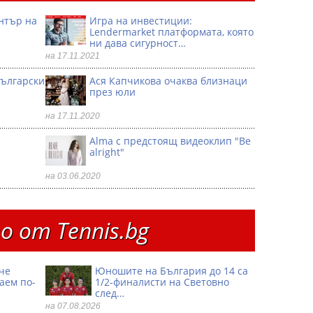
ентър на
Игра на инвестиции:
Lendermarket платформата, която
ни дава сигурност…
на 17.11.2021
български
Ася Капчикова очаква близнаци
през юли
на 17.11.2020
Alma с предстоящ видеоклип "Be
alright"
на 03.06.2020
 от Тennis.bg
че
Юношите на България до 14 са
аем по-
1/2-финалисти на Световно
след…
на 07.08.2026