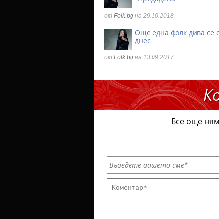
от
Folk.bg
на 29.10.2018
Още една фолк дива се
днес
от
Folk.bg
на 13.09.2017
К
Все още ням