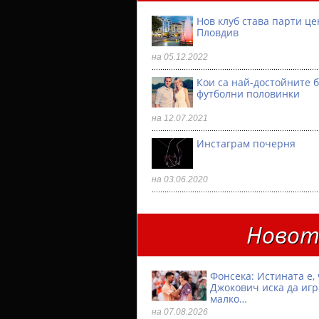
Нов клуб става парти ц
Пловдив
на 05.12.2022
Кои са най-достойните 
футболни половинки
на 12.07.2021
Инстаграм почерня
на 03.06.2020
Новото
Фонсека: Истината е, 
Джокович иска да игр
малко…
на 07.08.2026