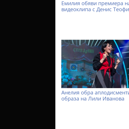
Емилия обяви премиера н
видеоклипа с Денис Теоф
Анелия обра аплодисменти
образа на Лили Иванова