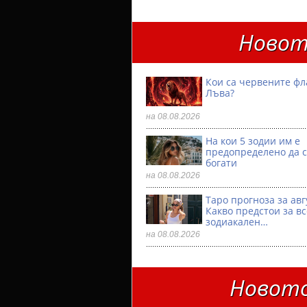
Новот
Кои са червените фл
Лъва?
на 08.08.2026
На кои 5 зодии им е
предопределено да с
богати
на 08.08.2026
Таро прогноза за авг
Какво предстои за в
зодиакален…
на 08.08.2026
Новото