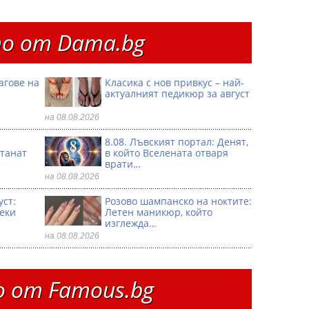
о от Dama.bg
агове на
Класика с нов привкус – най-
актуалният педикюр за август
на 08.08.2026
8.08. Лъвският портал: Денят,
танат
в който Вселената отваря
врати…
на 08.08.2026
уст:
Розово шампанско на ноктите:
секи
Летен маникюр, който
изглежда…
на 08.08.2026
 от Famous.bg