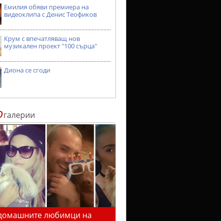
Емилия обяви премиера на
видеоклипа с Денис Теофиков
Крум с впечатляващ нов
музикален проект "100 сърца"
Диона се сгоди
о
галерии
домашните любимци на