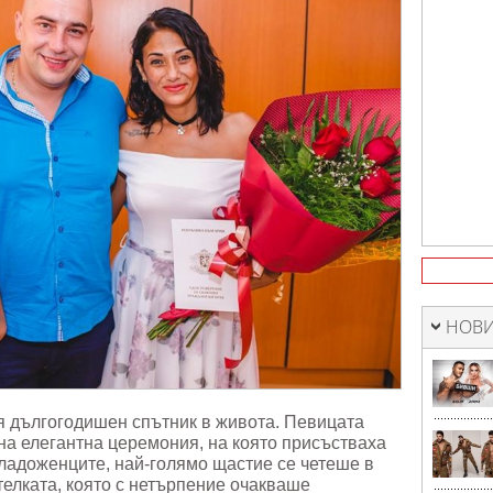
НОВИ
я дългогодишен спътник в живота. Певицата
 на елегантна церемония, на която присъстваха
младоженците, най-голямо щастие се четеше в
елката, която с нетърпение очакваше