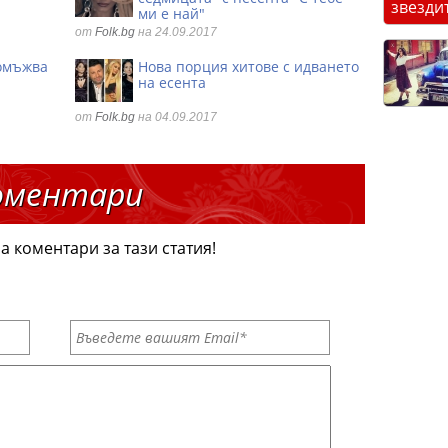
звезди
ми е най"
от
Folk.bg
на 24.09.2017
 омъжва
Нова порция хитове с идването
на есента
от
Folk.bg
на 04.09.2017
оментари
а коментари за тази статия!