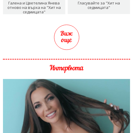
Галена и Цветелина Янева
Гласувайте за "Хит на
отново на върха на "Хит на
седмицата"
седмицата"
Виж
още
Интервюта