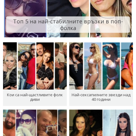
Топ 5 на най-стабилните връзки в поп-
фолка
Кои са най-щастливите фолк
Най-сексапилните звезди над
диви
40 години