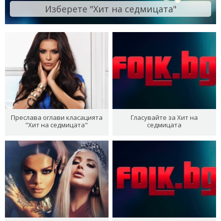
Изберете "Хит на седмицата"
Преслава оглави класацията
Гласувайте за Хит на
"Хит на седмицата"
седмицата