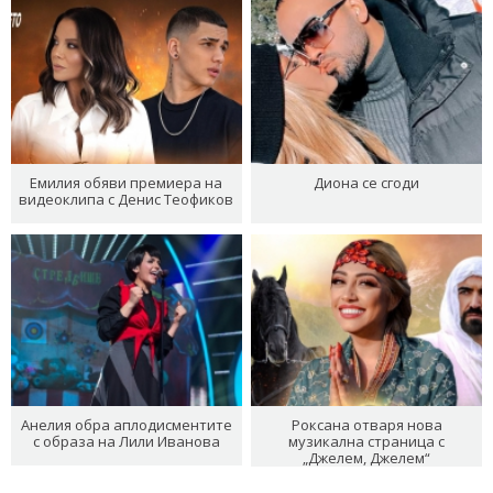
Емилия обяви премиера на
Диона се сгоди
видеоклипа с Денис Теофиков
Анелия обра аплодисментите
Роксана отваря нова
с образа на Лили Иванова
музикална страница с
„Джелем, Джелем“