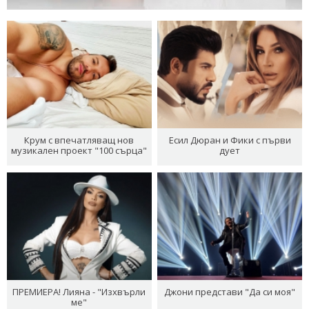
Крум с впечатляващ нов
Есил Дюран и Фики с първи
музикален проект "100 сърца"
дует
ПРЕМИЕРА! Лияна - "Изхвърли
Джони представи "Да си моя"
ме"