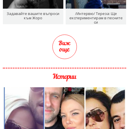
Задавайте вашите въпроси
/Интервю/ Тереза: Ще
към Жоро
експериментирам в песните
си
Виж
още
Истории