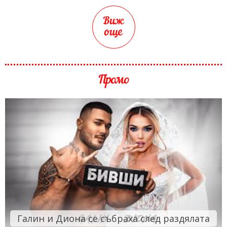
Виж
още
Промо
Галин и Диона се събраха след раздялата