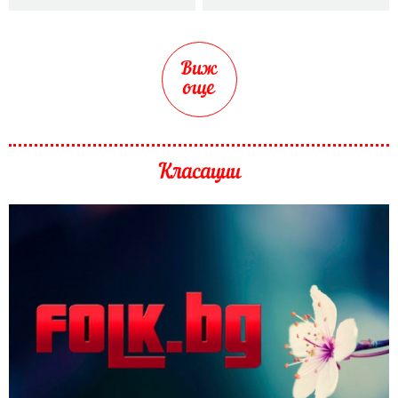
Виж
още
Класации