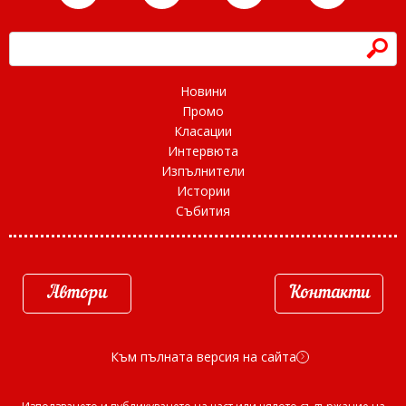
h
Новини
Промо
Класации
Интервюта
Изпълнители
Истории
Събития
Автори
Контакти
Към пълната версия на сайта
d