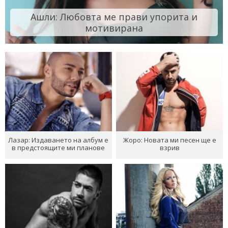
Ашли: Любовта ме прави упорита и
мотивирана
Лазар: Издаването на албум е
Жоро: Новата ми песен ще е
в предстоящите ми планове
взрив