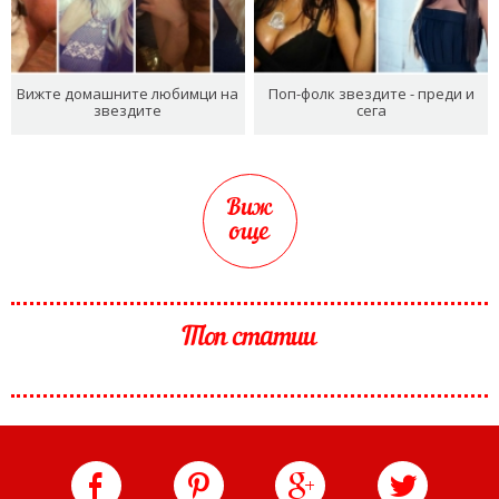
Вижте домашните любимци на
Поп-фолк звездите - преди и
звездите
сега
Виж
още
Топ статии