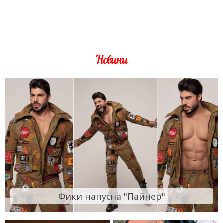
Новини
Фики напусна "Пайнер"