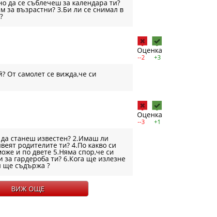
но да се съблечеш за календара ти?
лм за възрастни? 3.Би ли се снимал в
?
Оценка
--2
+3
й? От самолет се вижда,че си
Оценка
--3
+1
а да станеш известен? 2.Имаш ли
ивеят родителите ти? 4.По какво си
же и по двете 5.Няма спор,че си
и за гардероба ти? 6.Кога ще излезне
и ще съдържа ?
ВИЖ ОЩЕ