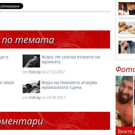
 по темата
ще е
Жоро: Не слагам етикети на
музиката
Фот
от
Folk.bg
на 27.11.2017
во лошо
Жоро на Николета атакува
музикалната сцена
от
Folk.bg
на 15.06.2017
оментари
Вижте 