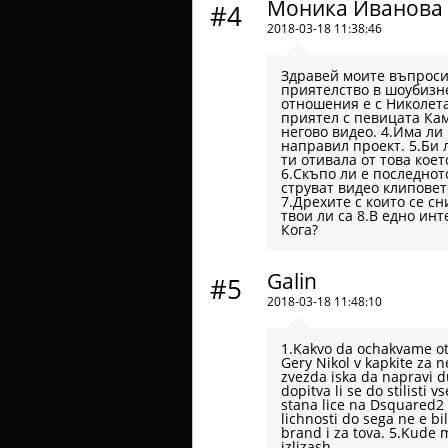
Моника Иванова
#4
2018-03-18 11:38:46
Здравей моите въпроси 
приятелство в шоубизне
отношения е с Николета
приятел с певицата Кам
негово видео. 4.Има ли
направил проект. 5.Би 
ти отивала от това кое
6.Скъпо ли е последното
струват видео клиповет
7.Дрехите с които се с
твои ли са 8.В едно ин
Кога?
Galin
#5
2018-03-18 11:48:10
1.Kakvo da ochakvame ot 
Gery Nikol v kapkite za 
zvezda iska da napravi du
dopitva li se do stilisti v
stana lice na Dsquared2 
lichnosti do sega ne e bi
brand i za tova. 5.Kude 
izlizash