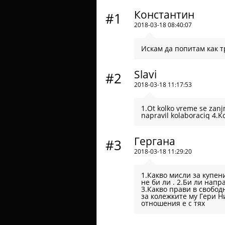
Константин
#1
2018-03-18 08:40:07
Искам да попитам как т
Slavi
#2
2018-03-18 11:17:53
1.Ot kolko vreme se zanjm
napravil kolaboraciq 4.K
Гергана
#3
2018-03-18 11:29:20
1.Какво мисли за купен
не би ли . 2.Би ли нап
3.Какво прави в свобод
за колежките му Гери Н
отношения е с тях