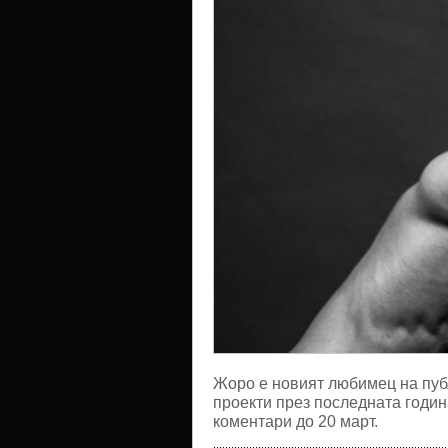
Жоро е новият любимец на пуб
проекти през последната годин
коментари до 20 март.