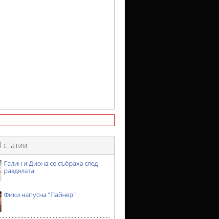
 статии
Галин и Диона се събраха след
раздялата
Фики напусна "Пайнер"