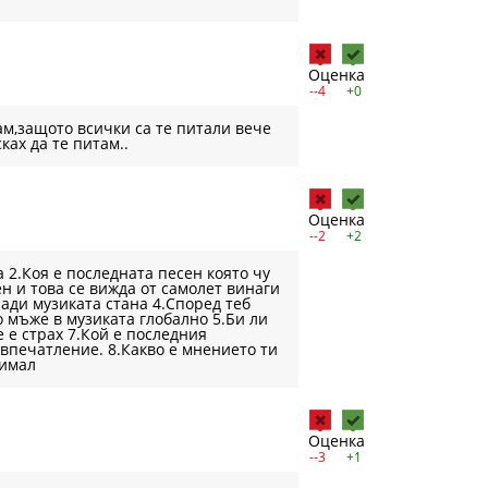
Оценка
--4
+0
там,защото всички са те питали вече
ках да те питам..
Оценка
--2
+2
2.Коя е последната песен която чу
ен и това се вижда от самолет винаги
ради музиката стана 4.Според теб
 мъже в музиката глобално 5.Би ли
е е страх 7.Кой е последния
впечатление. 8.Какво е мнението ти
нимал
Оценка
--3
+1