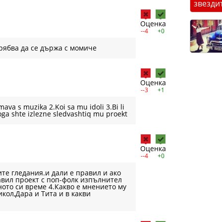
звезди
Оценка
--4
+0
рябва да се държа с момиче
Оценка
--3
+1
ava s muzika 2.Koi sa mu idoli 3.Bi li
oga shte izlezne sledvashtiq mu proekt
Оценка
--4
+0
ите гледания.и дали е правил и ако
равил проект с поп-фолк изпълнител
ното си време 4.Какво е мнението му
икол,Дара и Тита и в какви