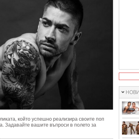
НОВИ
ликата, който успешно реализира своите поп
а. Задавайте вашите въпроси в полето за