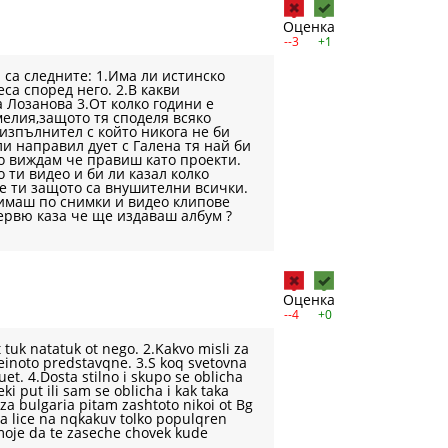
Оценка
--3
+1
са следните: 1.Има ли истинско
са според него. 2.В какви
 Лозанова 3.От колко години е
елия,защото тя споделя всяко
 изпълнител с който никога не би
ли направил дует с Галена тя най би
то виждам че правиш като проекти.
 ти видео и би ли казал колко
е ти защото са внушителни всички.
нимаш по снимки и видео клипове
тервю каза че ще издаваш албум ?
Оценка
--4
+0
tuk natatuk ot nego. 2.Kakvo misli za
neinoto predstavqne. 3.S koq svetovna
et. 4.Dosta stilno i skupo se oblicha
seki put ili sam se oblicha i kak taka
za bulgaria pitam zashtoto nikoi ot Bg
la lice na nqkakuv tolko populqren
moje da te zaseche chovek kude