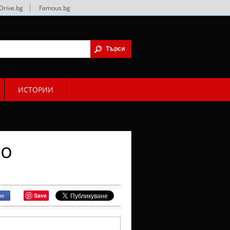
Drive.bg
|
Famous.bg
ИСТОРИИ
ро
Save
ри