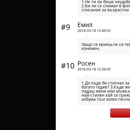
1.Не ти ли беше неудоб
2.Би ли се снимал в фи
списание за възрастни 
Емил
#9
2018-03-18 12:49:52
Защо се криеш,че си ге
изнежен.
Росен
#10
2018-03-18 12:56:05
1.До къде би стигнал з
богато гадже? 3.Къде ж
падаш жени или мъже,мо
най-стилен кой се гриж
албума ти,и колко песн