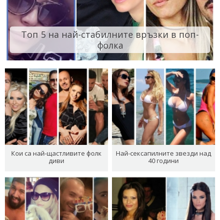
Топ 5 на най-стабилните връзки в поп-
фолка
Кои са най-щастливите фолк
Най-сексапилните звезди над
диви
40 години