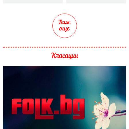
Виж
още
Класации