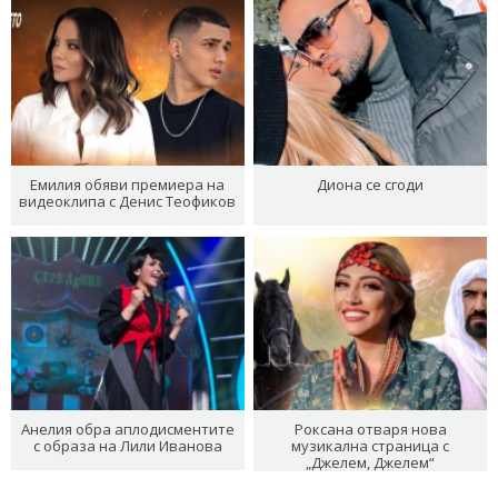
Емилия обяви премиера на
Диона се сгоди
видеоклипа с Денис Теофиков
Анелия обра аплодисментите
Роксана отваря нова
с образа на Лили Иванова
музикална страница с
„Джелем, Джелем“