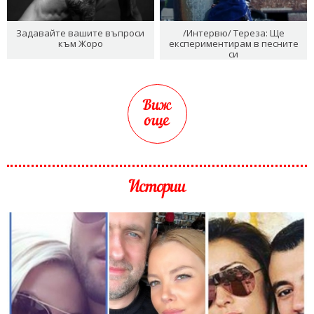
Задавайте вашите въпроси
/Интервю/ Тереза: Ще
към Жоро
експериментирам в песните
си
Виж
още
Истории