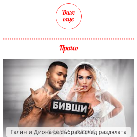
Виж
още
Промо
Галин и Диона се събраха след раздялата