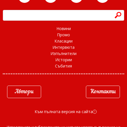
h
Новини
Промо
Класации
Интервюта
Изпълнители
Истории
Събития
Автори
Контакти
Към пълната версия на сайта
d