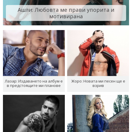
Ашли: Любовта ме прави упорита и
мотивирана
Лазар: Издаването на албум е
Жоро: Новата ми песен ще е
в предстоящите ми планове
взрив