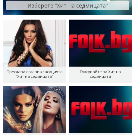
Изберете "Хит на седмицата"
Преслава оглави класацията
Гласувайте за Хит на
"Хит на седмицата"
седмицата