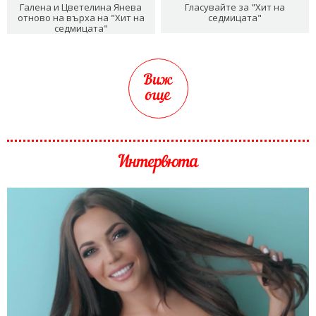
Галена и Цветелина Янева
Гласувайте за "Хит на
отново на върха на "Хит на
седмицата"
седмицата"
Виж
още
Интервюта