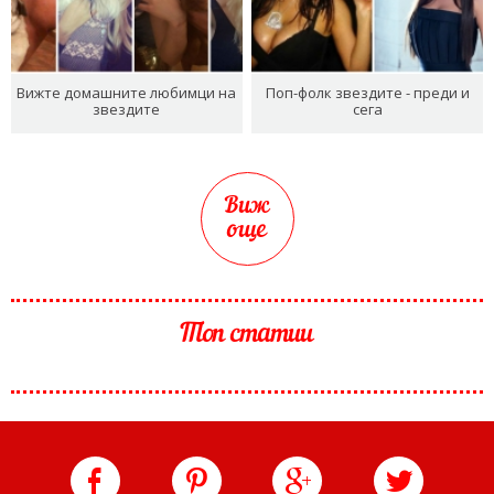
Вижте домашните любимци на
Поп-фолк звездите - преди и
звездите
сега
Виж
още
Топ статии