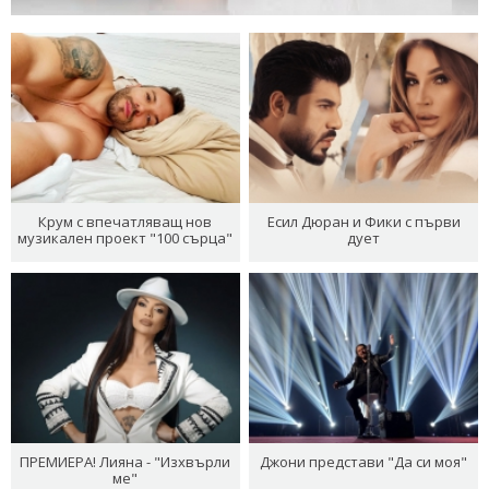
Крум с впечатляващ нов
Есил Дюран и Фики с първи
музикален проект "100 сърца"
дует
ПРЕМИЕРА! Лияна - "Изхвърли
Джони представи "Да си моя"
ме"