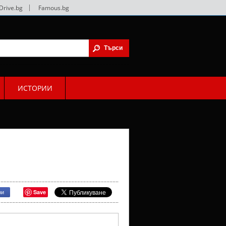
Drive.bg
|
Famous.bg
ИСТОРИИ
Save
ри