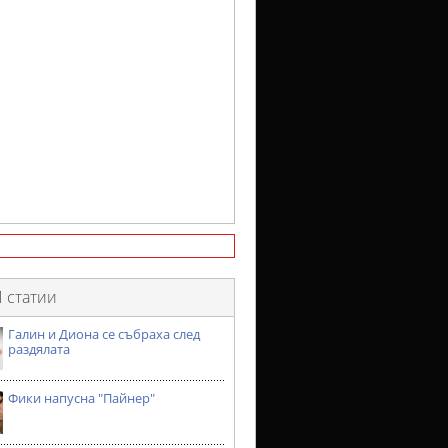
 статии
Галин и Диона се събраха след
раздялата
Фики напусна "Пайнер"