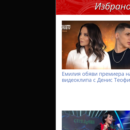
Избран
Емилия обяви премиера н
видеоклипа с Денис Теоф