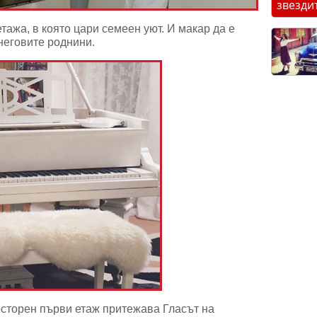
звезди
тажа, в която цари семеен уют. И макар да е
 неговите роднини.
осторен първи етаж притежава Гласът на