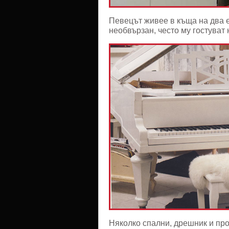
Певецът живее в къща на два е
необвързан, често му гостуват
Няколко спални, дрешник и пр