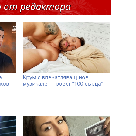
о от редактора
а
Крум с впечатляващ нов
иков
музикален проект "100 сърца"