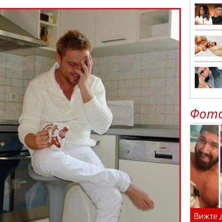
Фот
Вижте 