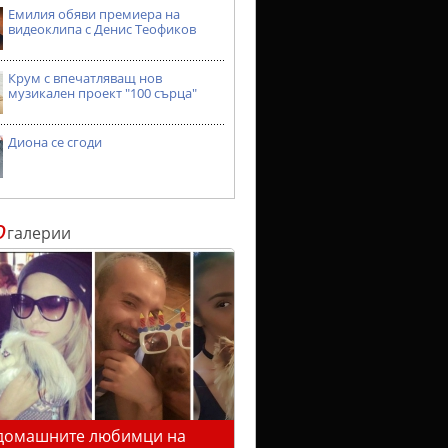
Емилия обяви премиера на
видеоклипа с Денис Теофиков
Крум с впечатляващ нов
музикален проект "100 сърца"
Диона се сгоди
о
галерии
домашните любимци на