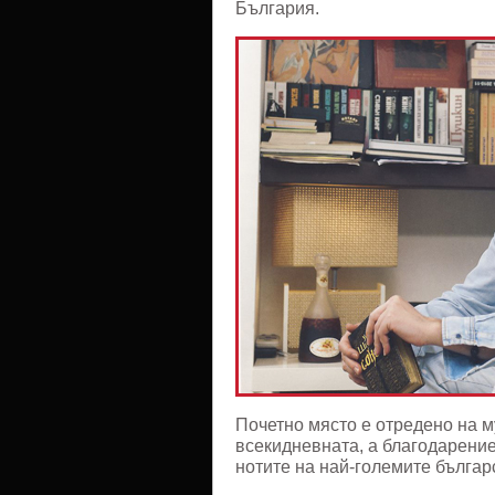
България.
Почетно място е отредено на м
всекидневната, а благодарени
нотите на най-големите българ