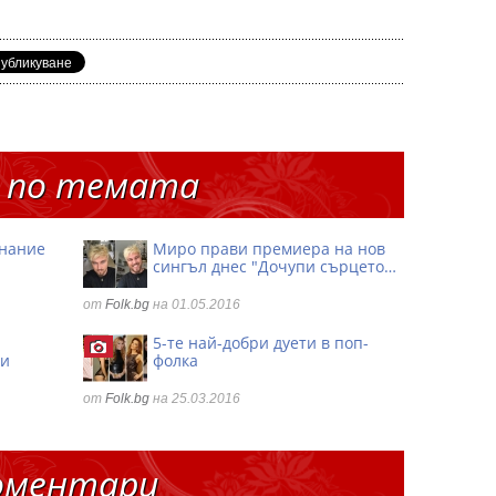
 по темата
знание
Миро прави премиера на нов
сингъл днес "Дочупи сърцето…
от
Folk.bg
на 01.05.2016
5-те най-добри дуети в поп-
ни
фолка
от
Folk.bg
на 25.03.2016
оментари