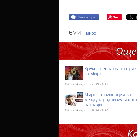
Save
Коментари
Теми
миро
Още
Крум с неочаквано при
за Миро
от
Folk.bg
на 17.09.2017
Миро с номинация за
международни музикал
награди
от
Folk.bg
на 14.04.2016
К