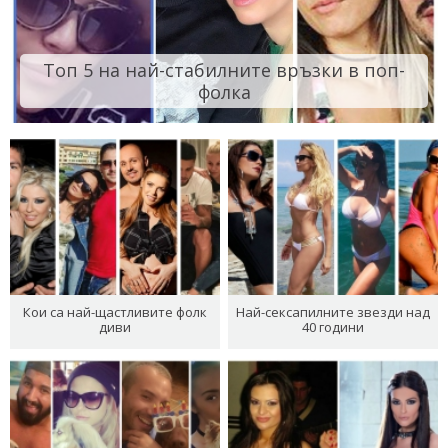
Топ 5 на най-стабилните връзки в поп-
фолка
Кои са най-щастливите фолк
Най-сексапилните звезди над
диви
40 години