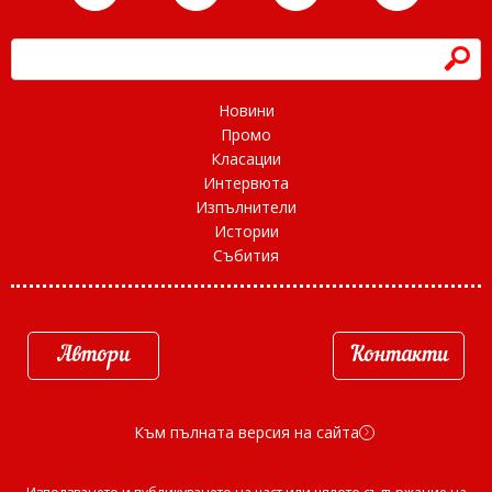
h
Новини
Промо
Класации
Интервюта
Изпълнители
Истории
Събития
Автори
Контакти
Към пълната версия на сайта
d