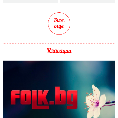
Виж
още
Класации