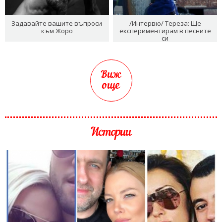
Задавайте вашите въпроси
/Интервю/ Тереза: Ще
към Жоро
експериментирам в песните
си
Виж
още
Истории