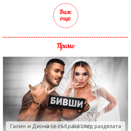
Виж
още
Промо
Галин и Диона се събраха след раздялата