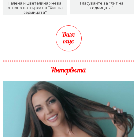
Галена и Цветелина Янева
Гласувайте за "Хит на
отново на върха на "Хит на
седмицата"
седмицата"
Виж
още
Интервюта