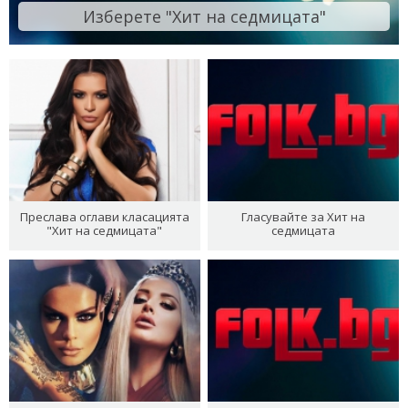
Изберете "Хит на седмицата"
Преслава оглави класацията
Гласувайте за Хит на
"Хит на седмицата"
седмицата