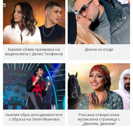
Емилия обяви премиера на
Диона се сгоди
видеоклипа с Денис Теофиков
Анелия обра аплодисментите
Роксана отваря нова
с образа на Лили Иванова
музикална страница с
„Джелем, Джелем“