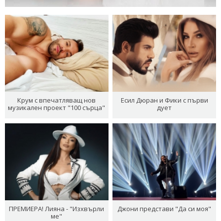
Крум с впечатляващ нов
Есил Дюран и Фики с първи
музикален проект "100 сърца"
дует
ПРЕМИЕРА! Лияна - "Изхвърли
Джони представи "Да си моя"
ме"