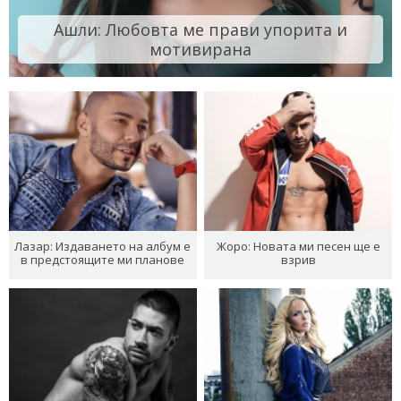
Ашли: Любовта ме прави упорита и
мотивирана
Лазар: Издаването на албум е
Жоро: Новата ми песен ще е
в предстоящите ми планове
взрив