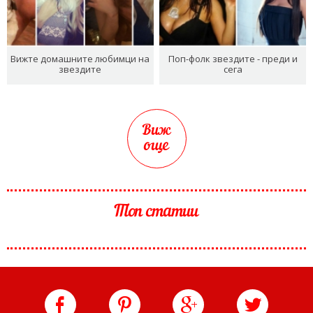
Вижте домашните любимци на
Поп-фолк звездите - преди и
звездите
сега
Виж
още
Топ статии