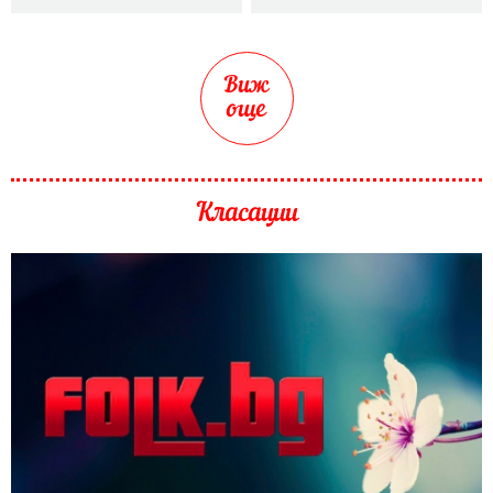
Виж
още
Класации