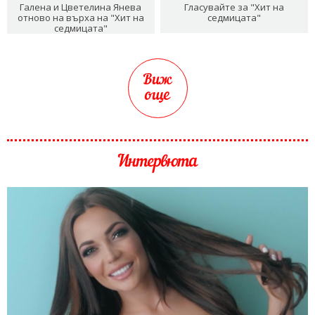
Галена и Цветелина Янева
Гласувайте за "Хит на
отново на върха на "Хит на
седмицата"
седмицата"
Виж
още
Интервюта