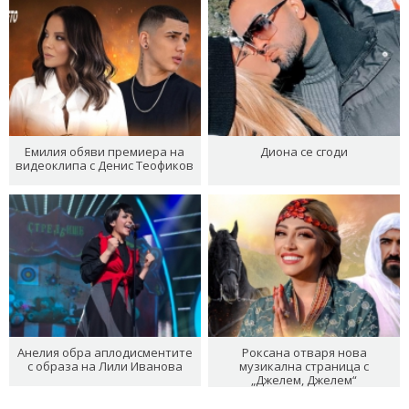
Емилия обяви премиера на
Диона се сгоди
видеоклипа с Денис Теофиков
Анелия обра аплодисментите
Роксана отваря нова
с образа на Лили Иванова
музикална страница с
„Джелем, Джелем“