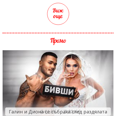
Виж
още
Промо
Галин и Диона се събраха след раздялата