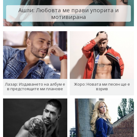
Ашли: Любовта ме прави упорита и
мотивирана
Лазар: Издаването на албум е
Жоро: Новата ми песен ще е
в предстоящите ми планове
взрив