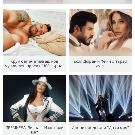
Крум с впечатляващ нов
Есил Дюран и Фики с първи
музикален проект "100 сърца"
дует
ПРЕМИЕРА! Лияна - "Изхвърли
Джони представи "Да си моя"
ме"