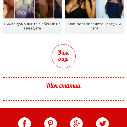
Вижте домашните любимци на
Поп-фолк звездите - преди и
звездите
сега
Виж
още
Топ статии