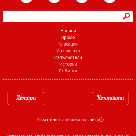
h
Новини
Промо
Класации
Интервюта
Изпълнители
Истории
Събития
Автори
Контакти
Към пълната версия на сайта
d