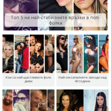
Топ 5 на най-стабилните връзки в поп-
фолка
Кои са най-щастливите фолк
Най-сексапилните звезди над
диви
40 години