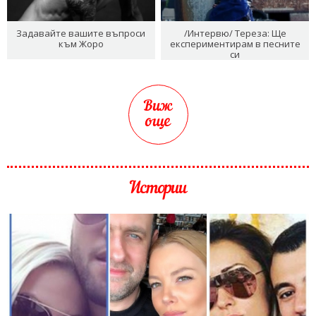
Задавайте вашите въпроси
/Интервю/ Тереза: Ще
към Жоро
експериментирам в песните
си
Виж
още
Истории