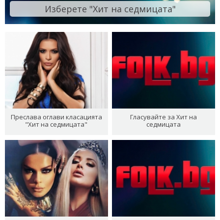
Изберете "Хит на седмицата"
Преслава оглави класацията
Гласувайте за Хит на
"Хит на седмицата"
седмицата