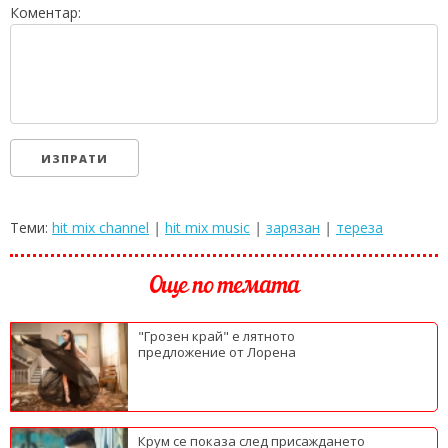
Коментар:
Теми:
hit mix channel
|
hit mix music
|
зарязан
|
тереза
Още по темата
"Грозен край" е лятното
предложение от Лорена
Крум се показа след присаждането