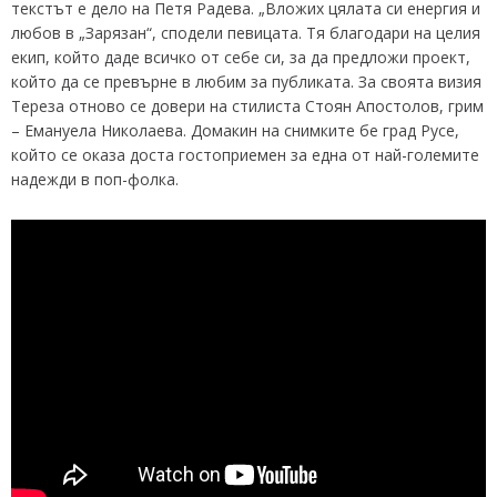
текстът е дело на Петя Радева. „Вложих цялата си енергия и
любов в „Зарязан“, сподели певицата. Тя благодари на целия
екип, който даде всичко от себе си, за да предложи проект,
който да се превърне в любим за публиката. За своята визия
Тереза отново се довери на стилиста Стоян Апостолов, грим
– Емануела Николаева. Домакин на снимките бе град Русе,
който се оказа доста гостоприемен за една от най-големите
надежди в поп-фолка.