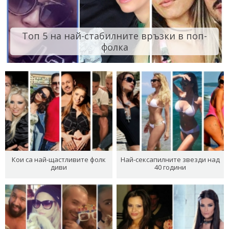
Топ 5 на най-стабилните връзки в поп-
фолка
Кои са най-щастливите фолк
Най-сексапилните звезди над
диви
40 години