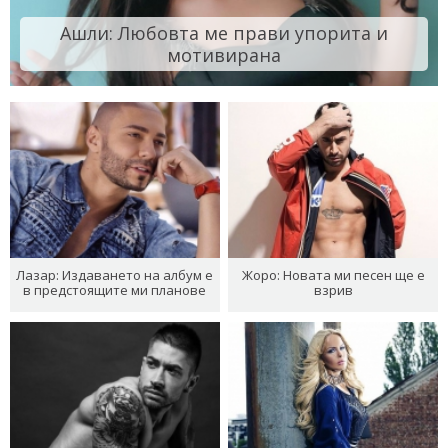
Ашли: Любовта ме прави упорита и
мотивирана
Лазар: Издаването на албум е
Жоро: Новата ми песен ще е
в предстоящите ми планове
взрив