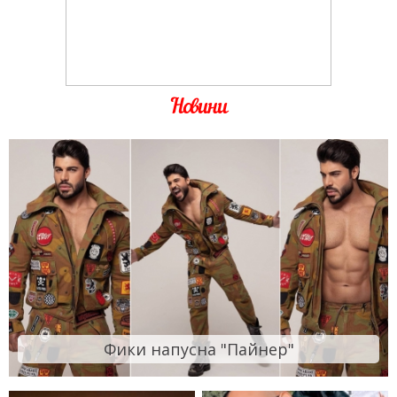
Новини
Фики напусна "Пайнер"