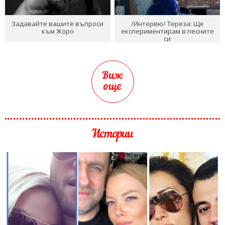
Задавайте вашите въпроси
/Интервю/ Тереза: Ще
към Жоро
експериментирам в песните
си
Виж
още
Истории