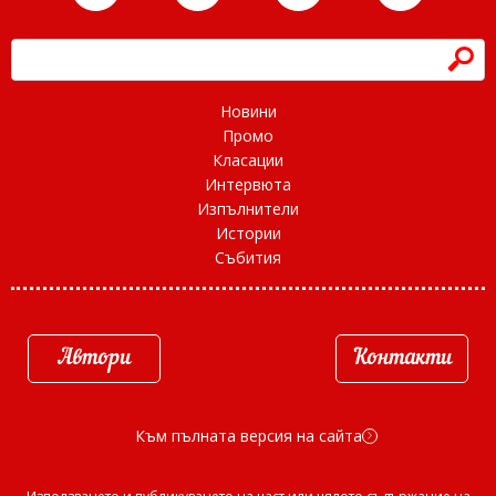
h
Новини
Промо
Класации
Интервюта
Изпълнители
Истории
Събития
Автори
Контакти
Към пълната версия на сайта
d