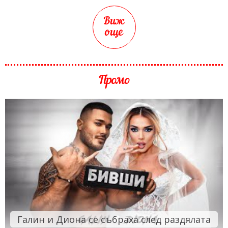
Виж
още
Промо
Галин и Диона се събраха след раздялата