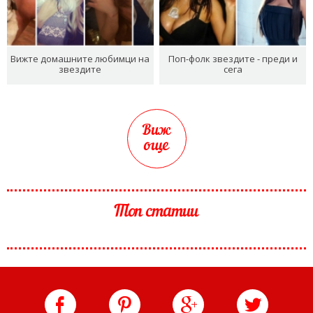
Вижте домашните любимци на
Поп-фолк звездите - преди и
звездите
сега
Виж
още
Топ статии