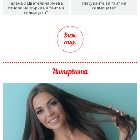
Галена и Цветелина Янева
Гласувайте за "Хит на
отново на върха на "Хит на
седмицата"
седмицата"
Виж
още
Интервюта