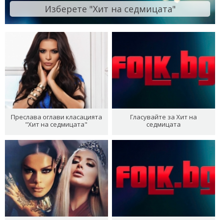
Изберете "Хит на седмицата"
Преслава оглави класацията
Гласувайте за Хит на
"Хит на седмицата"
седмицата