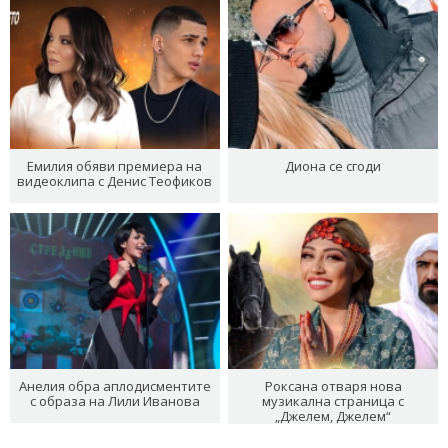
Емилия обяви премиера на
Диона се сгоди
видеоклипа с Денис Теофиков
Анелия обра аплодисментите
Роксана отваря нова
с образа на Лили Иванова
музикална страница с
„Джелем, Джелем“