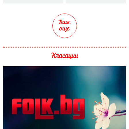
Виж
още
Класации