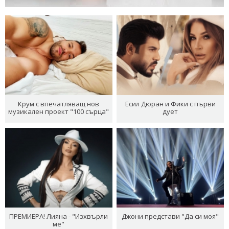
Крум с впечатляващ нов
Есил Дюран и Фики с първи
музикален проект "100 сърца"
дует
ПРЕМИЕРА! Лияна - "Изхвърли
Джони представи "Да си моя"
ме"