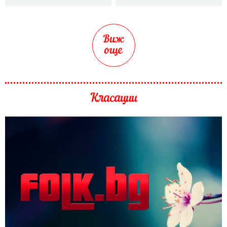
Виж
още
Класации