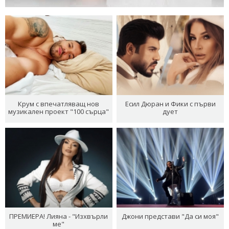
Крум с впечатляващ нов
Есил Дюран и Фики с първи
музикален проект "100 сърца"
дует
ПРЕМИЕРА! Лияна - "Изхвърли
Джони представи "Да си моя"
ме"