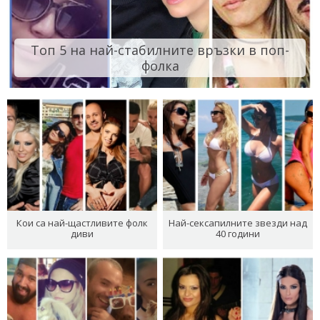
Топ 5 на най-стабилните връзки в поп-
фолка
Кои са най-щастливите фолк
Най-сексапилните звезди над
диви
40 години