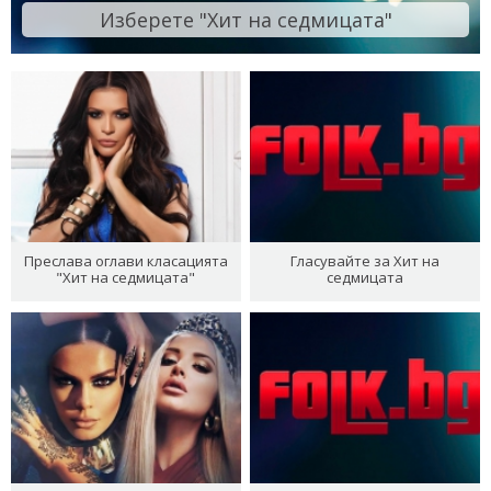
Изберете "Хит на седмицата"
Преслава оглави класацията
Гласувайте за Хит на
"Хит на седмицата"
седмицата