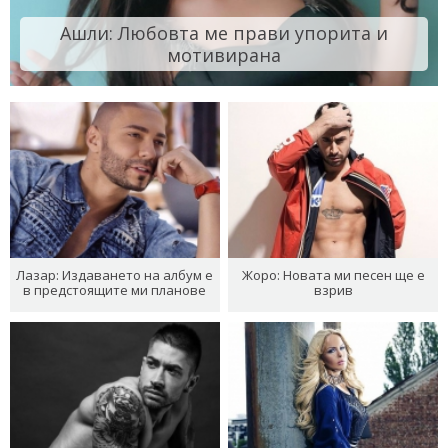
Ашли: Любовта ме прави упорита и
мотивирана
Лазар: Издаването на албум е
Жоро: Новата ми песен ще е
в предстоящите ми планове
взрив