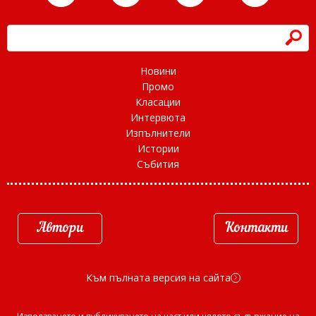
h
Новини
Промо
Класации
Интервюта
Изпълнители
Истории
Събития
Автори
Контакти
Към пълната версия на сайта
d