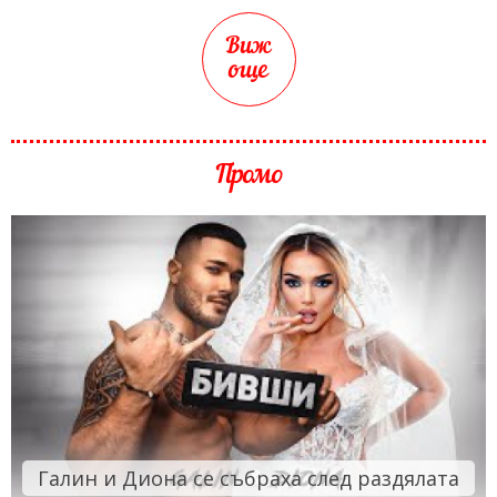
Виж
още
Промо
Галин и Диона се събраха след раздялата