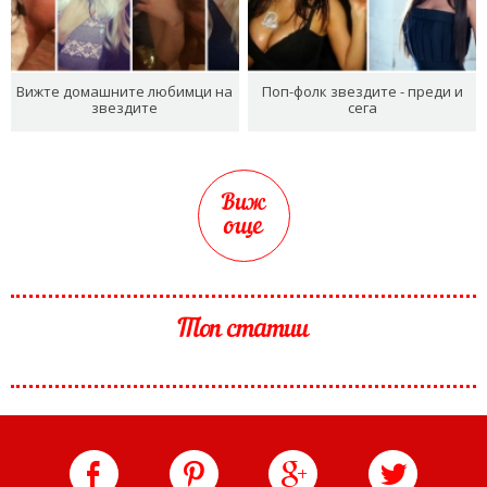
Вижте домашните любимци на
Поп-фолк звездите - преди и
звездите
сега
Виж
още
Топ статии