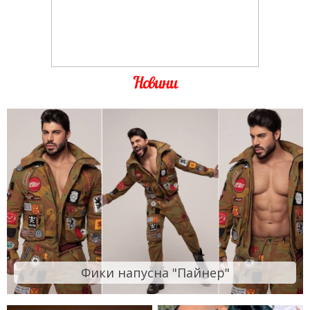
Новини
Фики напусна "Пайнер"