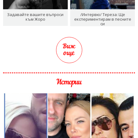
Задавайте вашите въпроси
/Интервю/ Тереза: Ще
към Жоро
експериментирам в песните
си
Виж
още
Истории