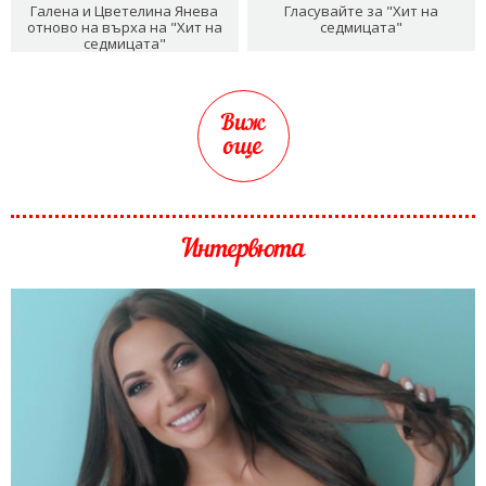
Галена и Цветелина Янева
Гласувайте за "Хит на
отново на върха на "Хит на
седмицата"
седмицата"
Виж
още
Интервюта