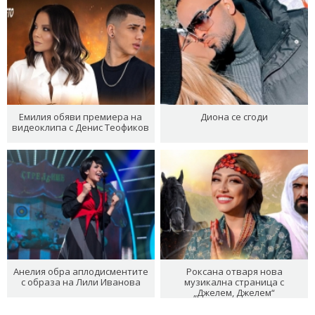
Емилия обяви премиера на
Диона се сгоди
видеоклипа с Денис Теофиков
Анелия обра аплодисментите
Роксана отваря нова
с образа на Лили Иванова
музикална страница с
„Джелем, Джелем“