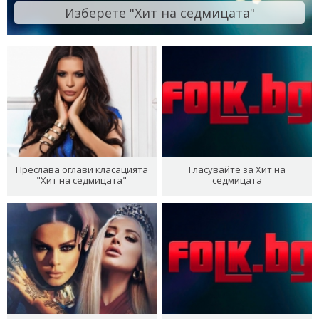
Изберете "Хит на седмицата"
Преслава оглави класацията
Гласувайте за Хит на
"Хит на седмицата"
седмицата