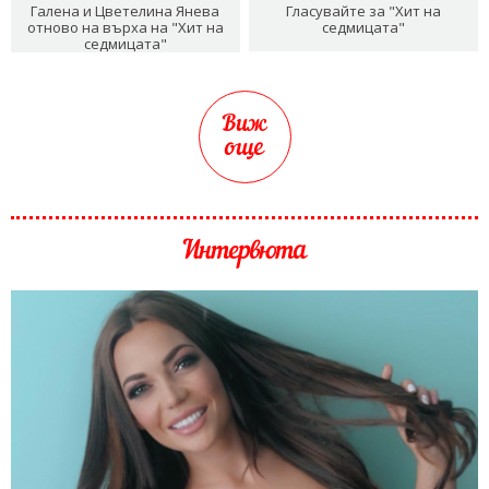
Галена и Цветелина Янева
Гласувайте за "Хит на
отново на върха на "Хит на
седмицата"
седмицата"
Виж
още
Интервюта