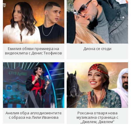
Емилия обяви премиера на
Диона се сгоди
видеоклипа с Денис Теофиков
Анелия обра аплодисментите
Роксана отваря нова
с образа на Лили Иванова
музикална страница с
„Джелем, Джелем“