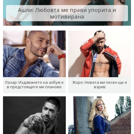
Ашли: Любовта ме прави упорита и
мотивирана
Лазар: Издаването на албум е
Жоро: Новата ми песен ще е
в предстоящите ми планове
взрив