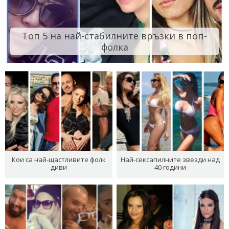
Топ 5 на най-стабилните връзки в поп-
фолка
Кои са най-щастливите фолк
Най-сексапилните звезди над
диви
40 години