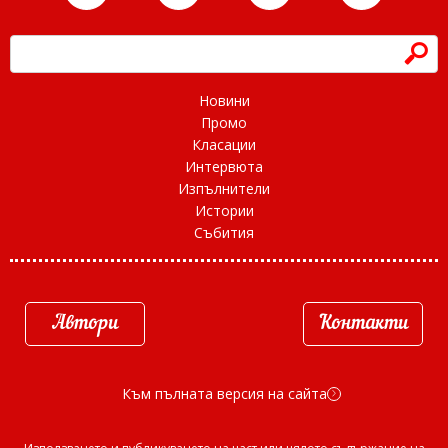
h
Новини
Промо
Класации
Интервюта
Изпълнители
Истории
Събития
Автори
Контакти
Към пълната версия на сайта
d