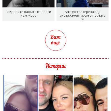
Задавайте вашите въпроси
/Интервю/ Тереза: Ще
към Жоро
експериментирам в песните
си
Виж
още
Истории