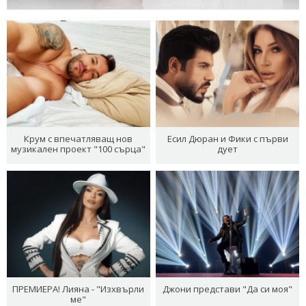
Крум с впечатляващ нов
Есил Дюран и Фики с първи
музикален проект "100 сърца"
дует
ПРЕМИЕРА! Лияна - "Изхвърли
Джони представи "Да си моя"
ме"