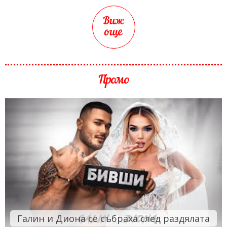
Виж
още
Промо
Галин и Диона се събраха след раздялата