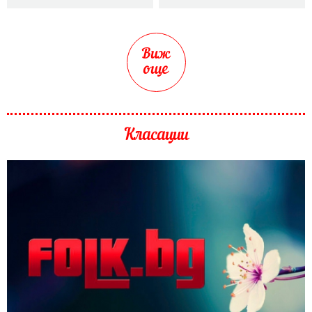
Виж
още
Класации