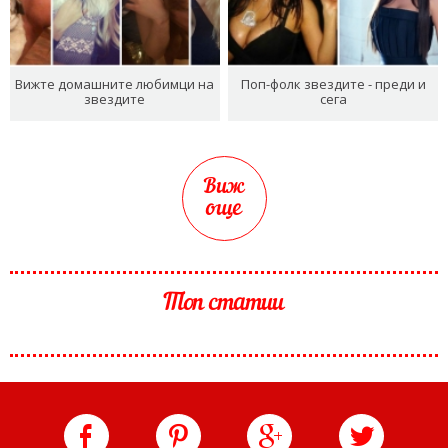
Вижте домашните любимци на
Поп-фолк звездите - преди и
звездите
сега
Виж
още
Топ статии