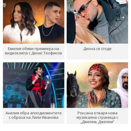
Емилия обяви премиера на
Диона се сгоди
видеоклипа с Денис Теофиков
Анелия обра аплодисментите
Роксана отваря нова
с образа на Лили Иванова
музикална страница с
„Джелем, Джелем“