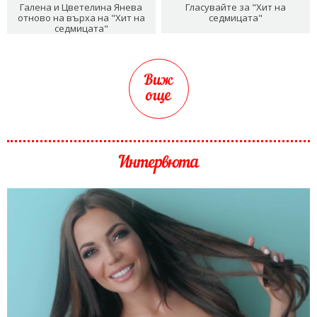
Галена и Цветелина Янева
Гласувайте за "Хит на
отново на върха на "Хит на
седмицата"
седмицата"
Виж
още
Интервюта