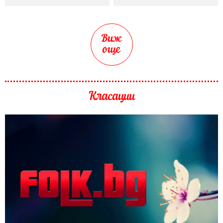
Виж
още
Класации