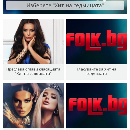
Изберете "Хит на седмицата"
Преслава оглави класацията
Гласувайте за Хит на
"Хит на седмицата"
седмицата