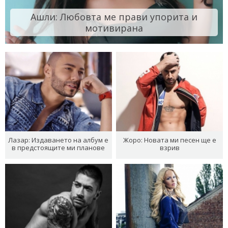
Ашли: Любовта ме прави упорита и
мотивирана
Лазар: Издаването на албум е
Жоро: Новата ми песен ще е
в предстоящите ми планове
взрив