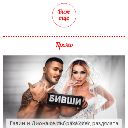
Виж
още
Промо
Галин и Диона се събраха след раздялата