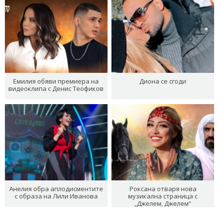
Емилия обяви премиера на
Диона се сгоди
видеоклипа с Денис Теофиков
Анелия обра аплодисментите
Роксана отваря нова
с образа на Лили Иванова
музикална страница с
„Джелем, Джелем“