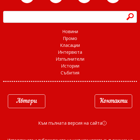
h
Новини
Промо
Класации
Интервюта
Изпълнители
Истории
Събития
Автори
Контакти
Към пълната версия на сайта
d