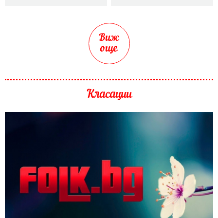
Виж
още
Класации