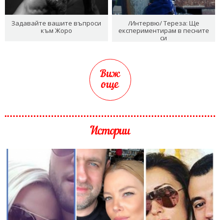
Задавайте вашите въпроси
/Интервю/ Тереза: Ще
към Жоро
експериментирам в песните
си
Виж
още
Истории