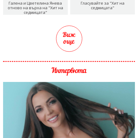
Галена и Цветелина Янева
Гласувайте за "Хит на
отново на върха на "Хит на
седмицата"
седмицата"
Виж
още
Интервюта