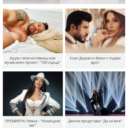
Крум с впечатляващ нов
Есил Дюран и Фики с първи
музикален проект "100 сърца"
дует
ПРЕМИЕРА! Лияна - "Изхвърли
Джони представи "Да си моя"
ме"