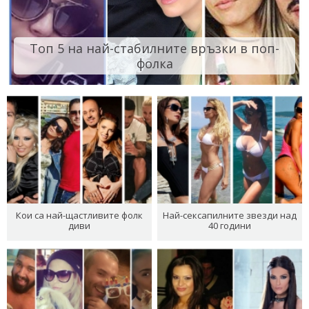
Топ 5 на най-стабилните връзки в поп-
фолка
Кои са най-щастливите фолк
Най-сексапилните звезди над
диви
40 години