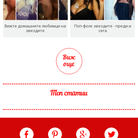
Вижте домашните любимци на
Поп-фолк звездите - преди и
звездите
сега
Виж
още
Топ статии