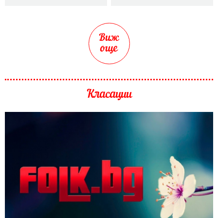
Виж
още
Класации