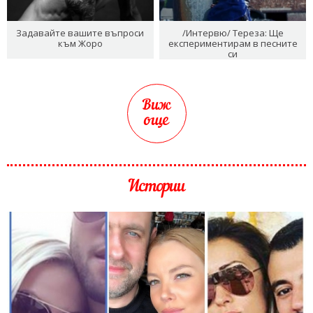
Задавайте вашите въпроси
/Интервю/ Тереза: Ще
към Жоро
експериментирам в песните
си
Виж
още
Истории