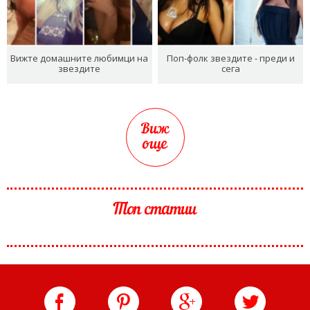
Вижте домашните любимци на
Поп-фолк звездите - преди и
звездите
сега
Виж
още
Топ статии