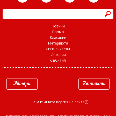
h
Новини
Промо
Класации
Интервюта
Изпълнители
Истории
Събития
Автори
Контакти
Към пълната версия на сайта
d