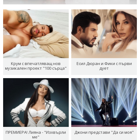
Крум с впечатляващ нов
Есил Дюран и Фики с първи
музикален проект "100 сърца"
дует
ПРЕМИЕРА! Лияна - "Изхвърли
Джони представи "Да си моя"
ме"