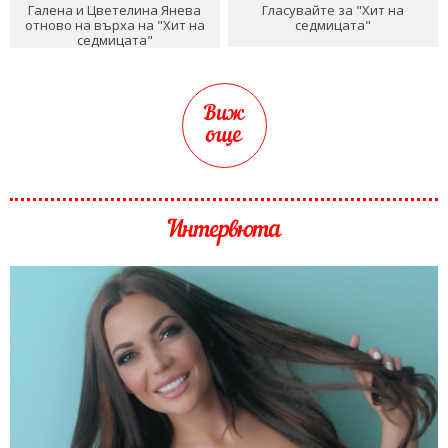
Галена и Цветелина Янева
Гласувайте за "Хит на
отново на върха на "Хит на
седмицата"
седмицата"
Виж
още
Интервюта