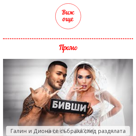
Виж
още
Промо
Галин и Диона се събраха след раздялата