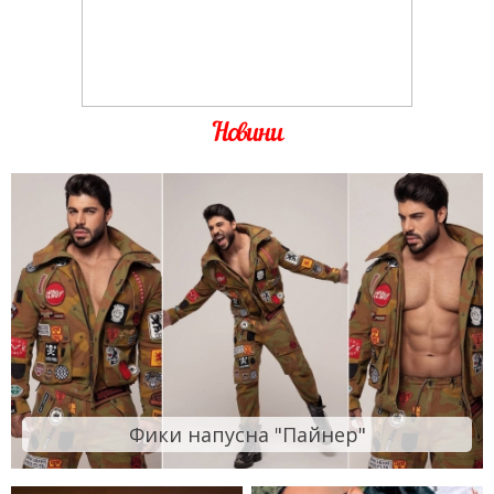
Новини
Фики напусна "Пайнер"