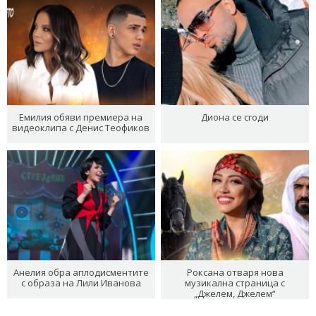
Емилия обяви премиера на
Диона се сгоди
видеоклипа с Денис Теофиков
Анелия обра аплодисментите
Роксана отваря нова
с образа на Лили Иванова
музикална страница с
„Джелем, Джелем“