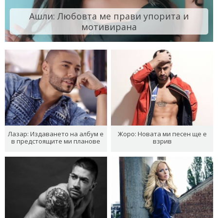
Ашли: Любовта ме прави упорита и
мотивирана
Лазар: Издаването на албум е
Жоро: Новата ми песен ще е
в предстоящите ми планове
взрив