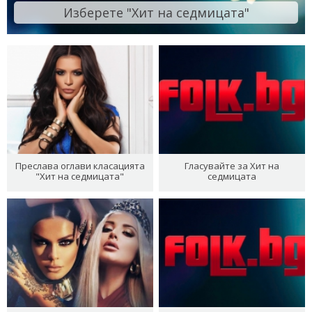
Изберете "Хит на седмицата"
Преслава оглави класацията
Гласувайте за Хит на
"Хит на седмицата"
седмицата