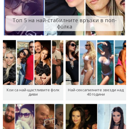
Топ 5 на най-стабилните връзки в поп-
фолка
Кои са най-щастливите фолк
Най-сексапилните звезди над
диви
40 години