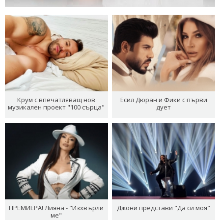
Крум с впечатляващ нов
Есил Дюран и Фики с първи
музикален проект "100 сърца"
дует
ПРЕМИЕРА! Лияна - "Изхвърли
Джони представи "Да си моя"
ме"