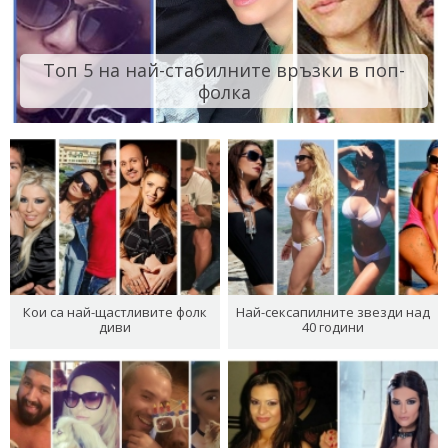
Топ 5 на най-стабилните връзки в поп-
фолка
Кои са най-щастливите фолк
Най-сексапилните звезди над
диви
40 години