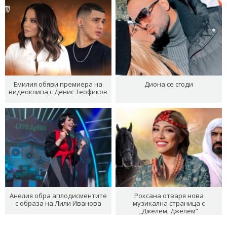
Емилия обяви премиера на
Диона се сгоди
видеоклипа с Денис Теофиков
Анелия обра аплодисментите
Роксана отваря нова
с образа на Лили Иванова
музикална страница с
„Джелем, Джелем“