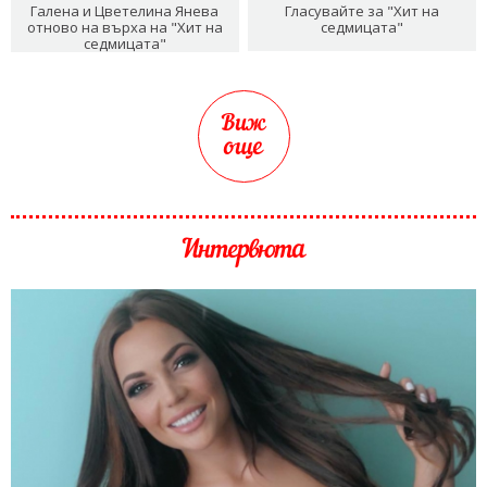
Галена и Цветелина Янева
Гласувайте за "Хит на
отново на върха на "Хит на
седмицата"
седмицата"
Виж
още
Интервюта