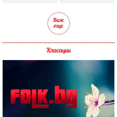
Виж
още
Класации