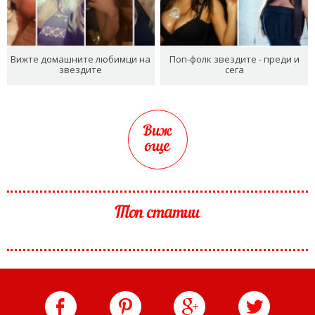
Вижте домашните любимци на
Поп-фолк звездите - преди и
звездите
сега
Виж
още
Топ статии