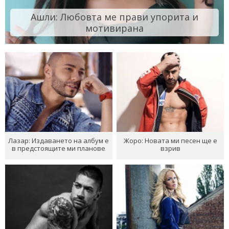
Ашли: Любовта ме прави упорита и
мотивирана
Лазар: Издаването на албум е
Жоро: Новата ми песен ще е
в предстоящите ми планове
взрив