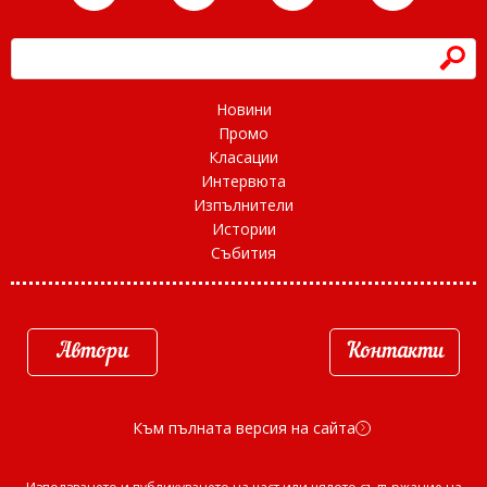
h
Новини
Промо
Класации
Интервюта
Изпълнители
Истории
Събития
Автори
Контакти
Към пълната версия на сайта
d