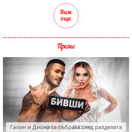
Виж
още
Промо
Галин и Диона се събраха след раздялата