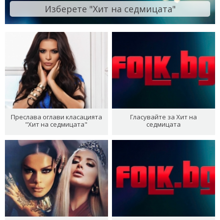
Изберете "Хит на седмицата"
Преслава оглави класацията
Гласувайте за Хит на
"Хит на седмицата"
седмицата