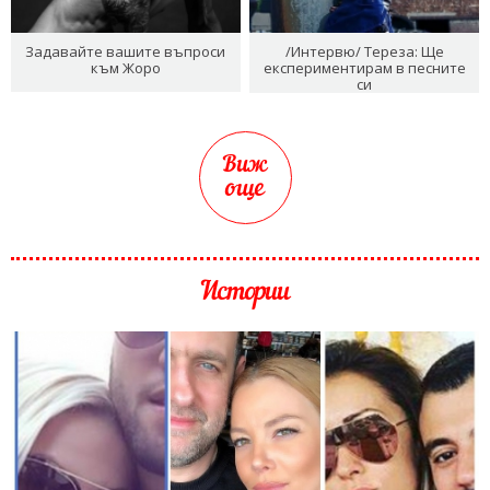
Задавайте вашите въпроси
/Интервю/ Тереза: Ще
към Жоро
експериментирам в песните
си
Виж
още
Истории