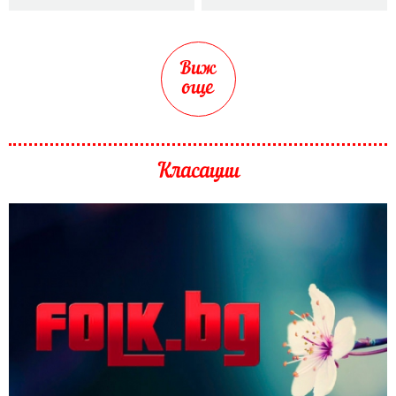
Виж
още
Класации