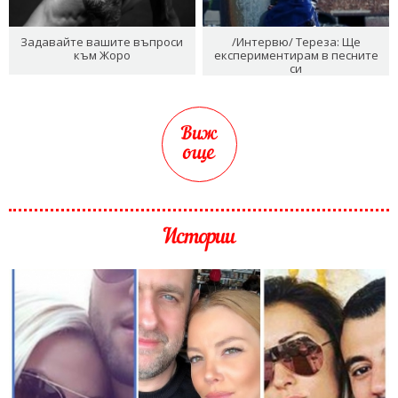
Задавайте вашите въпроси
/Интервю/ Тереза: Ще
към Жоро
експериментирам в песните
си
Виж
още
Истории