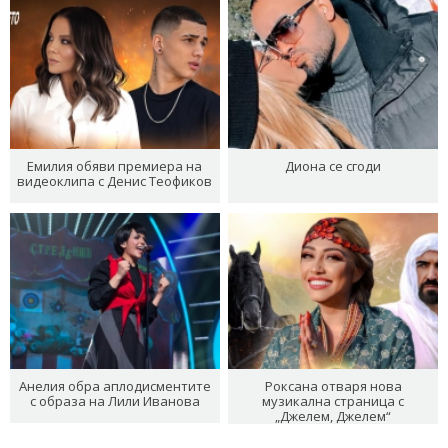
Емилия обяви премиера на
Диона се сгоди
видеоклипа с Денис Теофиков
Анелия обра аплодисментите
Роксана отваря нова
с образа на Лили Иванова
музикална страница с
„Джелем, Джелем“