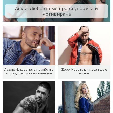
Ашли: Любовта ме прави упорита и
мотивирана
Лазар: Издаването на албум е
Жоро: Новата ми песен ще е
в предстоящите ми планове
взрив