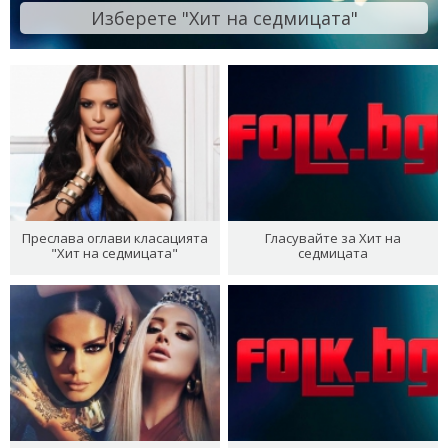
Изберете "Хит на седмицата"
Преслава оглави класацията
Гласувайте за Хит на
"Хит на седмицата"
седмицата