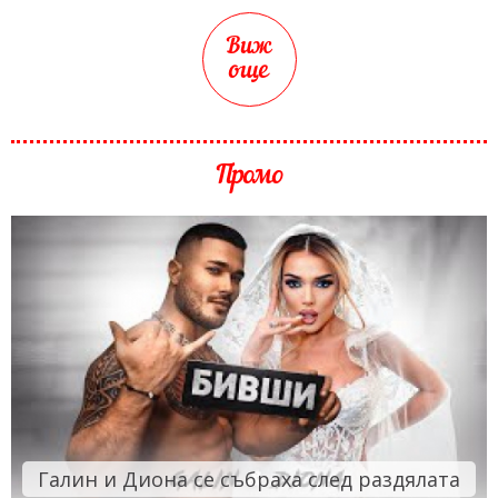
Виж
още
Промо
Галин и Диона се събраха след раздялата