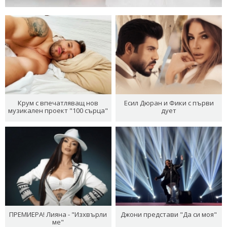
Крум с впечатляващ нов
Есил Дюран и Фики с първи
музикален проект "100 сърца"
дует
ПРЕМИЕРА! Лияна - "Изхвърли
Джони представи "Да си моя"
ме"