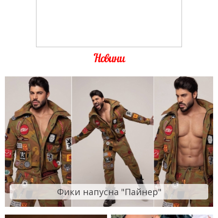
Новини
Фики напусна "Пайнер"