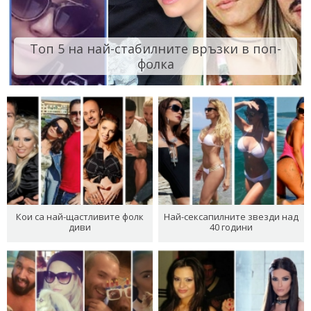
Топ 5 на най-стабилните връзки в поп-
фолка
Кои са най-щастливите фолк
Най-сексапилните звезди над
диви
40 години