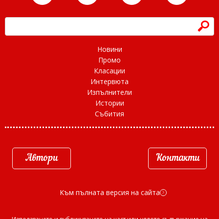
h
Новини
Промо
Класации
Интервюта
Изпълнители
Истории
Събития
Автори
Контакти
Към пълната версия на сайта
d