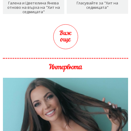
Галена и Цветелина Янева
Гласувайте за "Хит на
отново на върха на "Хит на
седмицата"
седмицата"
Виж
още
Интервюта