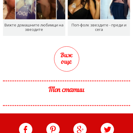
Вижте домашните любимци на
Поп-фолк звездите - преди и
звездите
сега
Виж
още
Топ статии