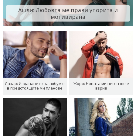
Ашли: Любовта ме прави упорита и
мотивирана
Лазар: Издаването на албум е
Жоро: Новата ми песен ще е
в предстоящите ми планове
взрив