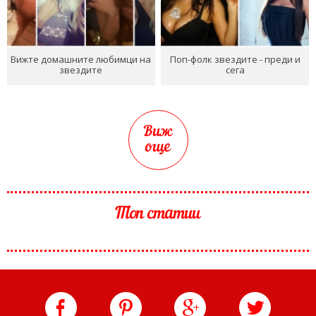
Вижте домашните любимци на
Поп-фолк звездите - преди и
звездите
сега
Виж
още
Топ статии