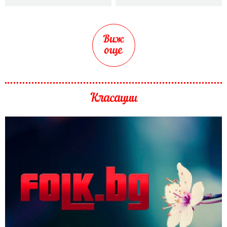
Виж
още
Класации