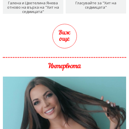
Галена и Цветелина Янева
Гласувайте за "Хит на
отново на върха на "Хит на
седмицата"
седмицата"
Виж
още
Интервюта