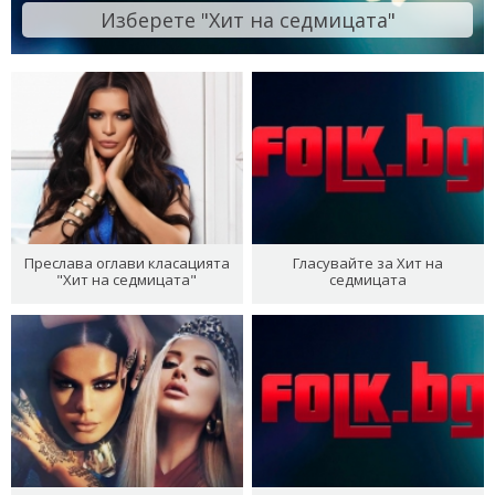
Изберете "Хит на седмицата"
Преслава оглави класацията
Гласувайте за Хит на
"Хит на седмицата"
седмицата