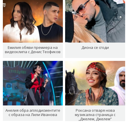
Емилия обяви премиера на
Диона се сгоди
видеоклипа с Денис Теофиков
Анелия обра аплодисментите
Роксана отваря нова
с образа на Лили Иванова
музикална страница с
„Джелем, Джелем“