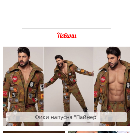
Новини
Фики напусна "Пайнер"