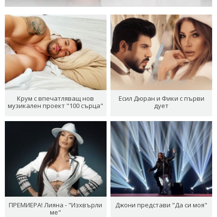
Крум с впечатляващ нов
Есил Дюран и Фики с първи
музикален проект "100 сърца"
дует
ПРЕМИЕРА! Лияна - "Изхвърли
Джони представи "Да си моя"
ме"