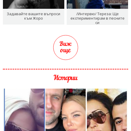
Задавайте вашите въпроси
/Интервю/ Тереза: Ще
към Жоро
експериментирам в песните
си
Виж
още
Истории