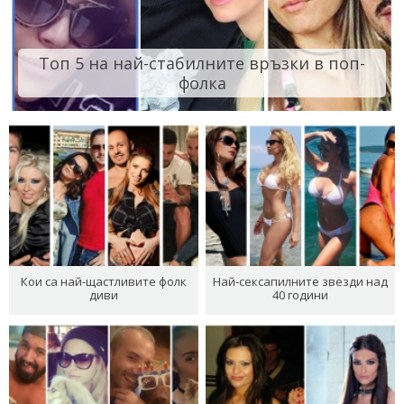
Топ 5 на най-стабилните връзки в поп-
фолка
Кои са най-щастливите фолк
Най-сексапилните звезди над
диви
40 години