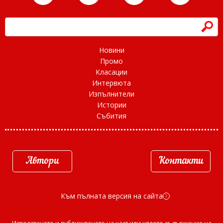
h
Новини
Промо
Класации
Интервюта
Изпълнители
Истории
Събития
Автори
Контакти
Към пълната версия на сайта
d