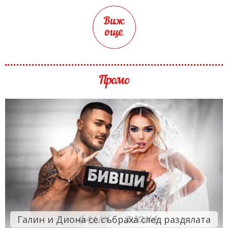
Виж
още
Промо
Галин и Диона се събраха след раздялата