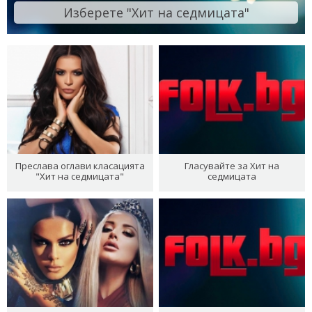
Изберете "Хит на седмицата"
Преслава оглави класацията
Гласувайте за Хит на
"Хит на седмицата"
седмицата