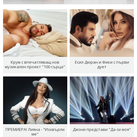
Крум с впечатляващ нов
Есил Дюран и Фики с първи
музикален проект "100 сърца"
дует
ПРЕМИЕРА! Лияна - "Изхвърли
Джони представи "Да си моя"
ме"