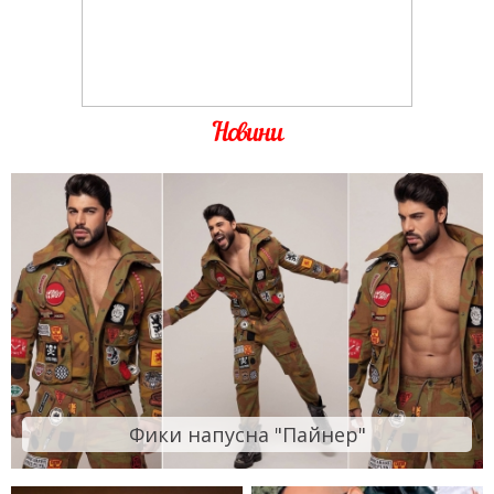
Новини
Фики напусна "Пайнер"