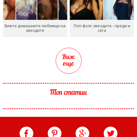
Вижте домашните любимци на
Поп-фолк звездите - преди и
звездите
сега
Виж
още
Топ статии