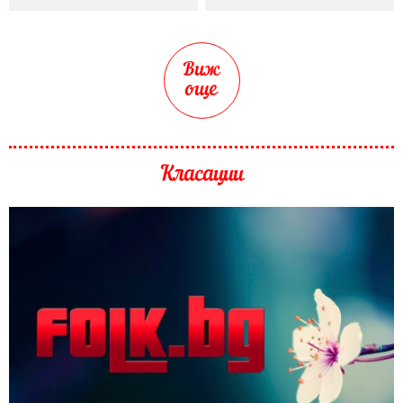
Виж
още
Класации