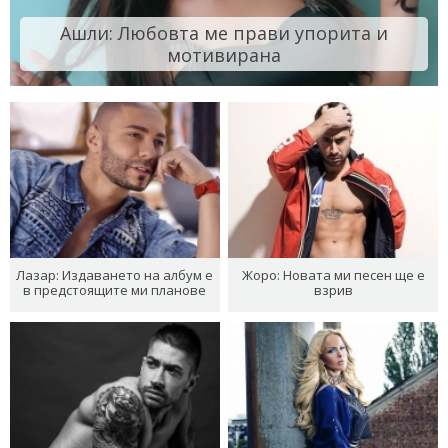
Ашли: Любовта ме прави упорита и
мотивирана
Лазар: Издаването на албум е
Жоро: Новата ми песен ще е
в предстоящите ми планове
взрив