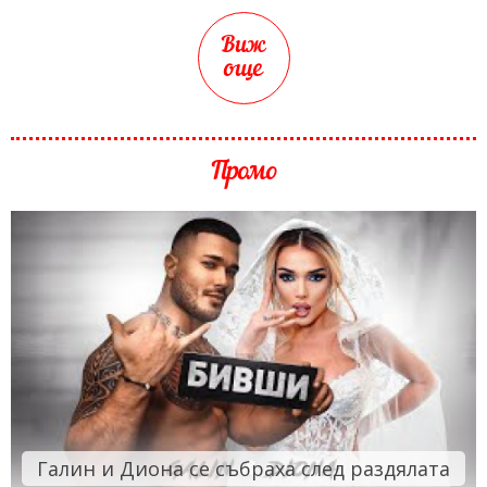
Виж
още
Промо
Галин и Диона се събраха след раздялата