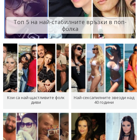
Топ 5 на най-стабилните връзки в поп-
фолка
Кои са най-щастливите фолк
Най-сексапилните звезди над
диви
40 години