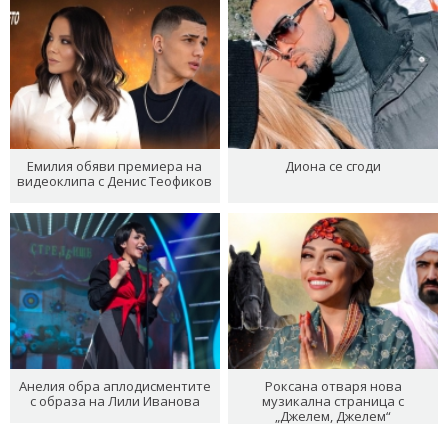
Емилия обяви премиера на
Диона се сгоди
видеоклипа с Денис Теофиков
Анелия обра аплодисментите
Роксана отваря нова
с образа на Лили Иванова
музикална страница с
„Джелем, Джелем“