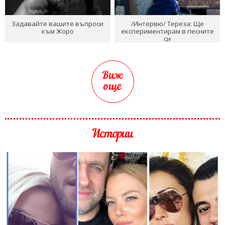
Задавайте вашите въпроси
/Интервю/ Тереза: Ще
към Жоро
експериментирам в песните
си
Виж
още
Истории