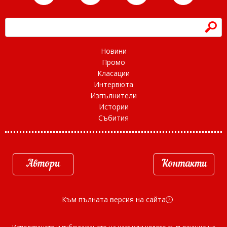
h
Новини
Промо
Класации
Интервюта
Изпълнители
Истории
Събития
Автори
Контакти
Към пълната версия на сайта
d