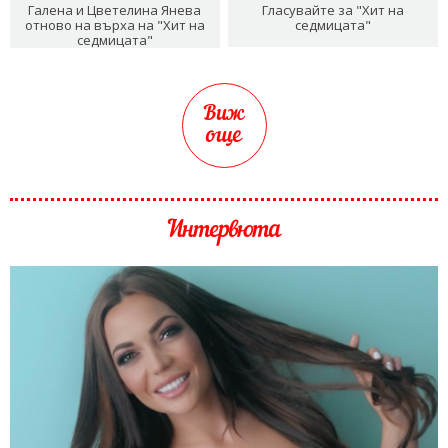
Галена и Цветелина Янева
Гласувайте за "Хит на
отново на върха на "Хит на
седмицата"
седмицата"
Виж
още
Интервюта