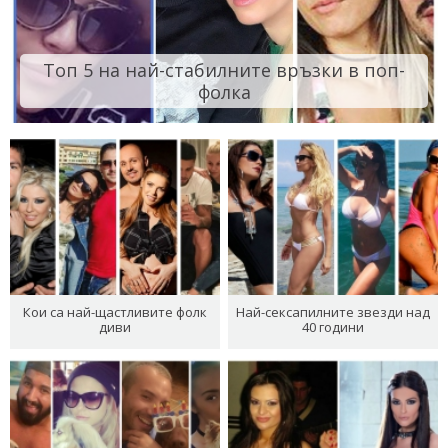
Топ 5 на най-стабилните връзки в поп-
фолка
Кои са най-щастливите фолк
Най-сексапилните звезди над
диви
40 години