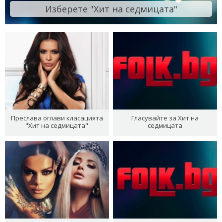
Изберете "Хит на седмицата"
Преслава оглави класацията
Гласувайте за Хит на
"Хит на седмицата"
седмицата