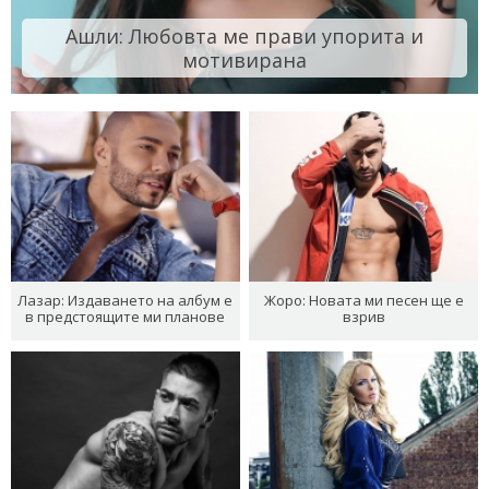
Ашли: Любовта ме прави упорита и
мотивирана
Лазар: Издаването на албум е
Жоро: Новата ми песен ще е
в предстоящите ми планове
взрив