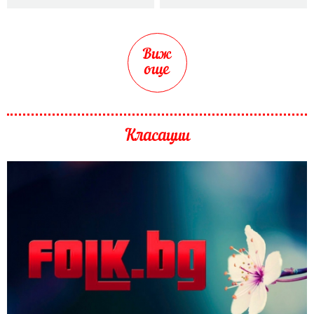
Виж
още
Класации