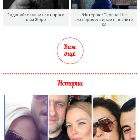
Задавайте вашите въпроси
/Интервю/ Тереза: Ще
към Жоро
експериментирам в песните
си
Виж
още
Истории