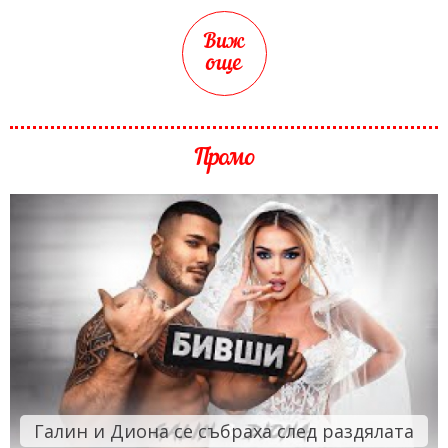
Виж
още
Промо
Галин и Диона се събраха след раздялата