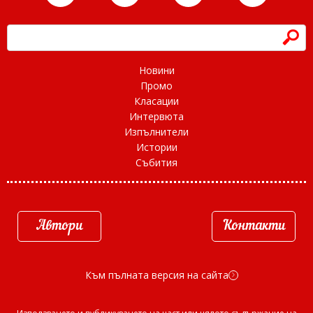
h
Новини
Промо
Класации
Интервюта
Изпълнители
Истории
Събития
Автори
Контакти
Към пълната версия на сайта
d