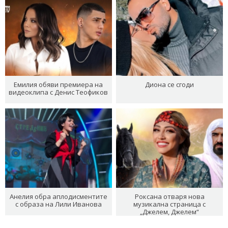
Емилия обяви премиера на
Диона се сгоди
видеоклипа с Денис Теофиков
Анелия обра аплодисментите
Роксана отваря нова
с образа на Лили Иванова
музикална страница с
„Джелем, Джелем“