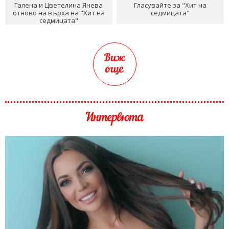
Галена и Цветелина Янева
Гласувайте за "Хит на
отново на върха на "Хит на
седмицата"
седмицата"
Виж
още
Интервюта