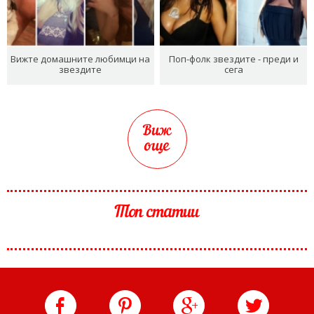
Вижте домашните любимци на
Поп-фолк звездите - преди и
звездите
сега
Виж
още
Топ статии