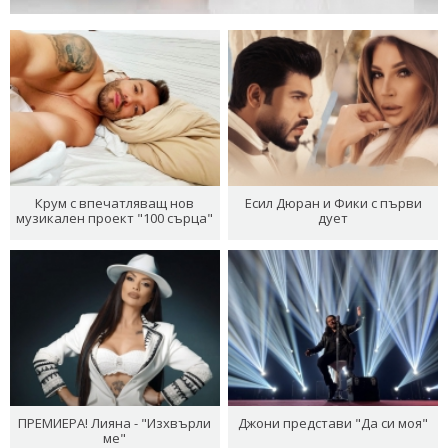
Крум с впечатляващ нов
Есил Дюран и Фики с първи
музикален проект "100 сърца"
дует
ПРЕМИЕРА! Лияна - "Изхвърли
Джони представи "Да си моя"
ме"