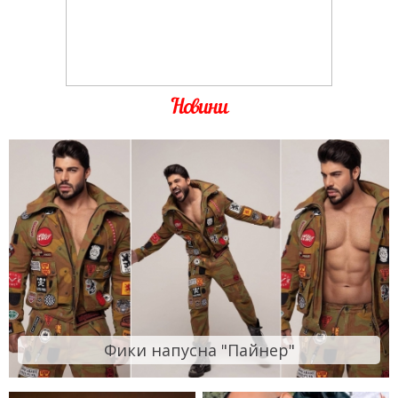
Новини
Фики напусна "Пайнер"