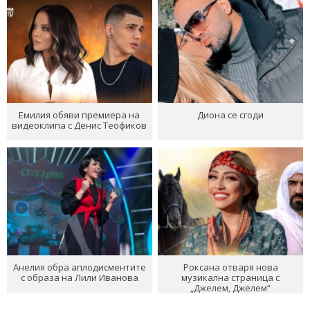
Емилия обяви премиера на
Диона се сгоди
видеоклипа с Денис Теофиков
Анелия обра аплодисментите
Роксана отваря нова
с образа на Лили Иванова
музикална страница с
„Джелем, Джелем“