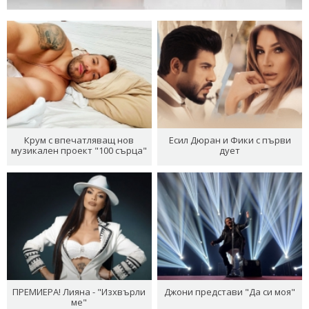
Крум с впечатляващ нов
Есил Дюран и Фики с първи
музикален проект "100 сърца"
дует
ПРЕМИЕРА! Лияна - "Изхвърли
Джони представи "Да си моя"
ме"