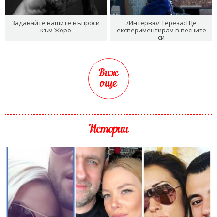
Задавайте вашите въпроси
/Интервю/ Тереза: Ще
към Жоро
експериментирам в песните
си
Виж
още
Истории