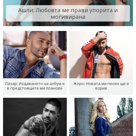
Ашли: Любовта ме прави упорита и
мотивирана
Лазар: Издаването на албум е
Жоро: Новата ми песен ще е
в предстоящите ми планове
взрив