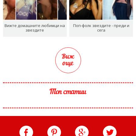
Вижте домашните любимци на
Поп-фолк звездите - преди и
звездите
сега
Виж
още
Топ статии