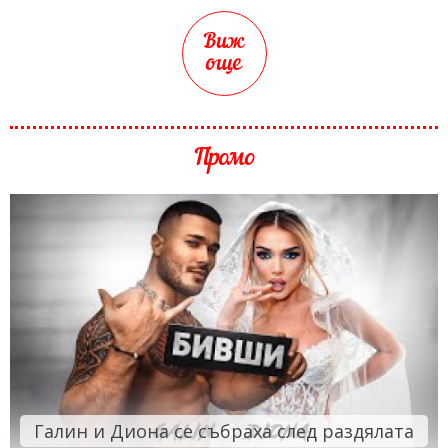
Виж
още
Промо
Галин и Диона се събраха след раздялата