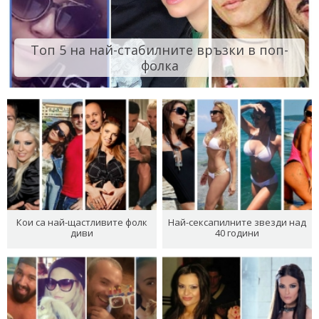
Топ 5 на най-стабилните връзки в поп-
фолка
Кои са най-щастливите фолк
Най-сексапилните звезди над
диви
40 години