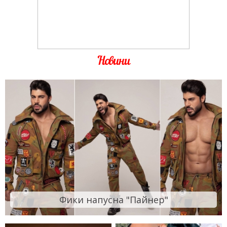
Новини
Фики напусна "Пайнер"