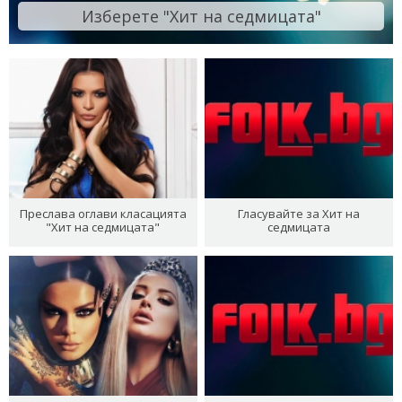
Изберете "Хит на седмицата"
Преслава оглави класацията
Гласувайте за Хит на
"Хит на седмицата"
седмицата