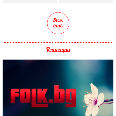
Виж
още
Класации