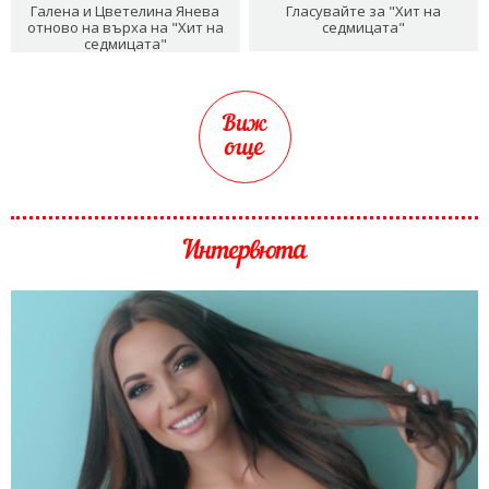
Галена и Цветелина Янева
Гласувайте за "Хит на
отново на върха на "Хит на
седмицата"
седмицата"
Виж
още
Интервюта