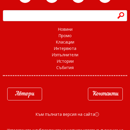
h
Новини
Промо
Класации
Интервюта
Изпълнители
Истории
Събития
Автори
Контакти
Към пълната версия на сайта
d