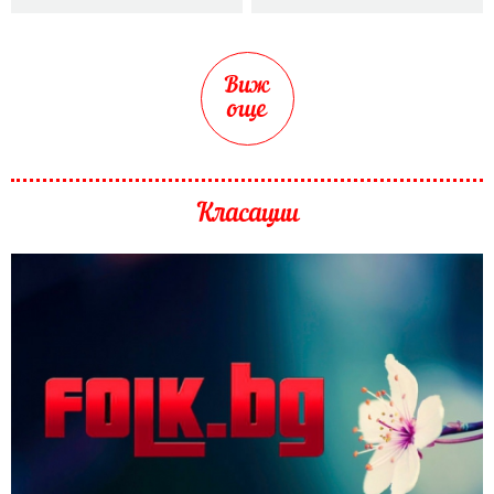
Виж
още
Класации