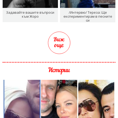
Задавайте вашите въпроси
/Интервю/ Тереза: Ще
към Жоро
експериментирам в песните
си
Виж
още
Истории