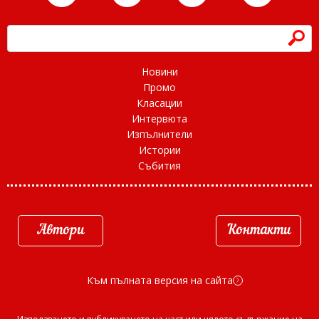
h
Новини
Промо
Класации
Интервюта
Изпълнители
Истории
Събития
Автори
Контакти
Към пълната версия на сайта
d