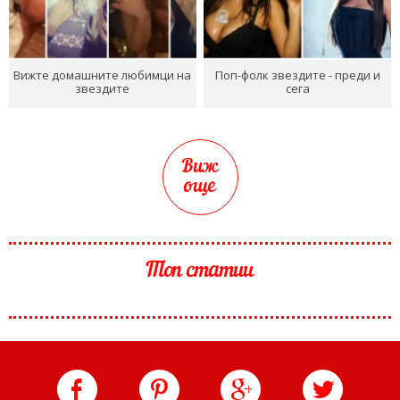
Вижте домашните любимци на
Поп-фолк звездите - преди и
звездите
сега
Виж
още
Топ статии