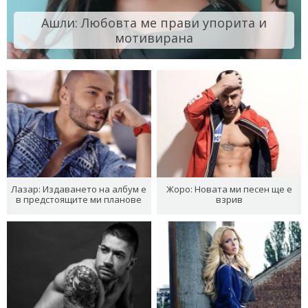
Ашли: Любовта ме прави упорита и
мотивирана
Лазар: Издаването на албум е
Жоро: Новата ми песен ще е
в предстоящите ми планове
взрив