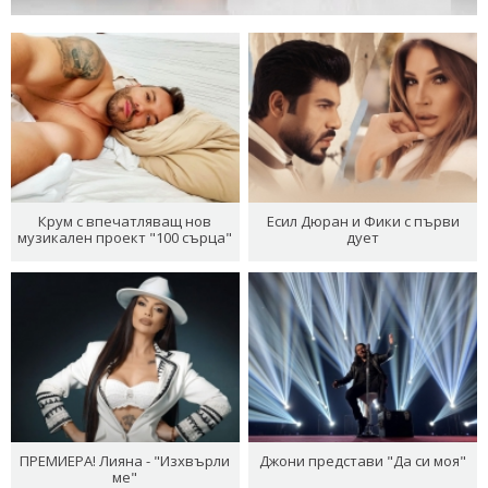
Крум с впечатляващ нов
Есил Дюран и Фики с първи
музикален проект "100 сърца"
дует
ПРЕМИЕРА! Лияна - "Изхвърли
Джони представи "Да си моя"
ме"