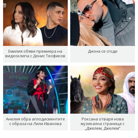
Емилия обяви премиера на
Диона се сгоди
видеоклипа с Денис Теофиков
Анелия обра аплодисментите
Роксана отваря нова
с образа на Лили Иванова
музикална страница с
„Джелем, Джелем“