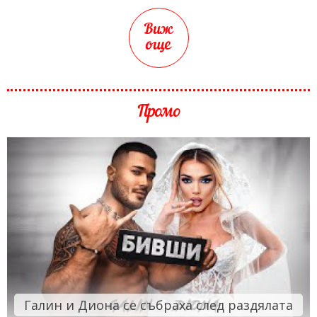
Виж
още
Промо
Галин и Диона се събраха след раздялата