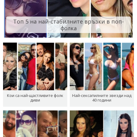
Топ 5 на най-стабилните връзки в поп-
фолка
Кои са най-щастливите фолк
Най-сексапилните звезди над
диви
40 години