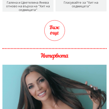
Галена и Цветелина Янева
Гласувайте за "Хит на
отново на върха на "Хит на
седмицата"
седмицата"
Виж
още
Интервюта