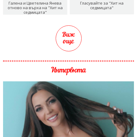
Галена и Цветелина Янева
Гласувайте за "Хит на
отново на върха на "Хит на
седмицата"
седмицата"
Виж
още
Интервюта