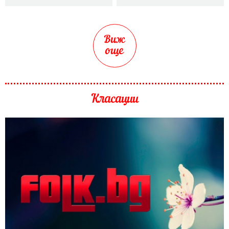
Виж
още
Класации