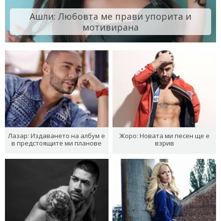
Ашли: Любовта ме прави упорита и
мотивирана
Лазар: Издаването на албум е
Жоро: Новата ми песен ще е
в предстоящите ми планове
взрив