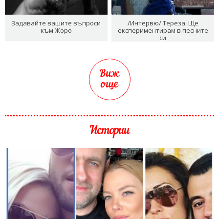
Задавайте вашите въпроси
/Интервю/ Тереза: Ще
към Жоро
експериментирам в песните
си
Виж
още
Истории