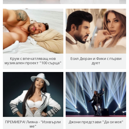
Крум с впечатляващ нов
Есил Дюран и Фики с първи
музикален проект "100 сърца"
дует
ПРЕМИЕРА! Лияна - "Изхвърли
Джони представи "Да си моя"
ме"