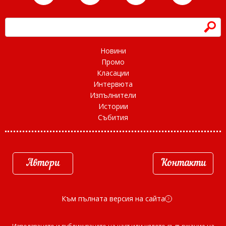
h
Новини
Промо
Класации
Интервюта
Изпълнители
Истории
Събития
Автори
Контакти
Към пълната версия на сайта
d