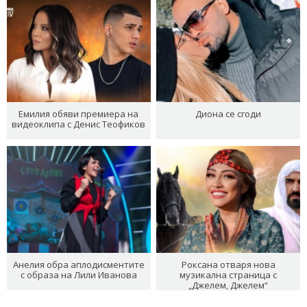
Емилия обяви премиера на
Диона се сгоди
видеоклипа с Денис Теофиков
Анелия обра аплодисментите
Роксана отваря нова
с образа на Лили Иванова
музикална страница с
„Джелем, Джелем“