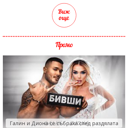
Виж
още
Промо
Галин и Диона се събраха след раздялата