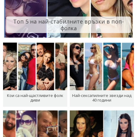
Топ 5 на най-стабилните връзки в поп-
фолка
Кои са най-щастливите фолк
Най-сексапилните звезди над
диви
40 години