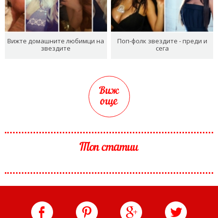
Вижте домашните любимци на
Поп-фолк звездите - преди и
звездите
сега
Виж
още
Топ статии