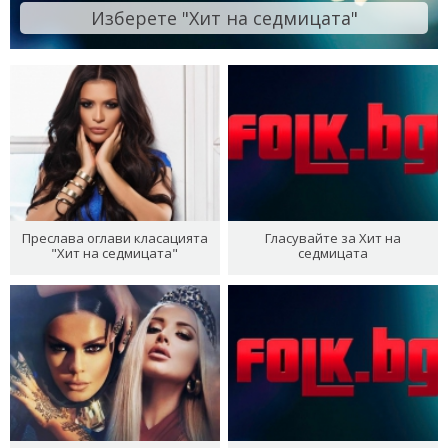
Изберете "Хит на седмицата"
Преслава оглави класацията
Гласувайте за Хит на
"Хит на седмицата"
седмицата