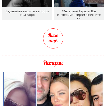
Задавайте вашите въпроси
/Интервю/ Тереза: Ще
към Жоро
експериментирам в песните
си
Виж
още
Истории