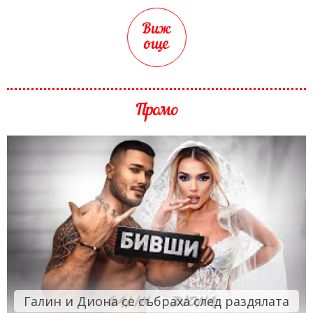
Виж
още
Промо
Галин и Диона се събраха след раздялата