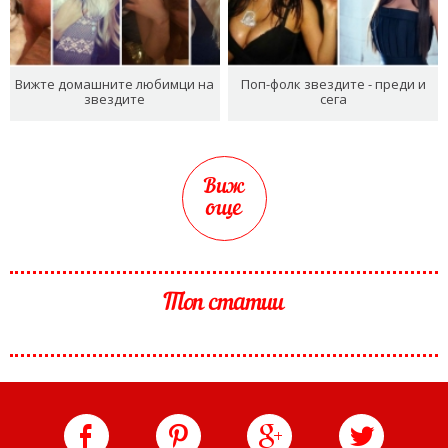
Вижте домашните любимци на
Поп-фолк звездите - преди и
звездите
сега
Виж
още
Топ статии