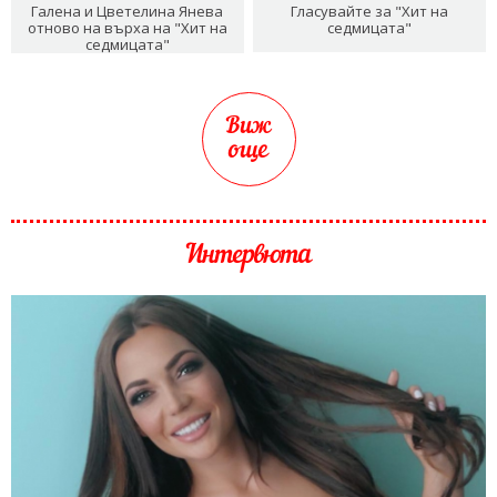
Галена и Цветелина Янева
Гласувайте за "Хит на
отново на върха на "Хит на
седмицата"
седмицата"
Виж
още
Интервюта