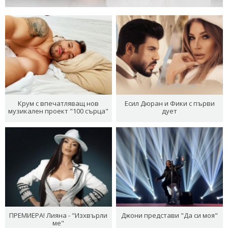
Крум с впечатляващ нов
Есил Дюран и Фики с първи
музикален проект "100 сърца"
дует
ПРЕМИЕРА! Лияна - "Изхвърли
Джони представи "Да си моя"
ме"