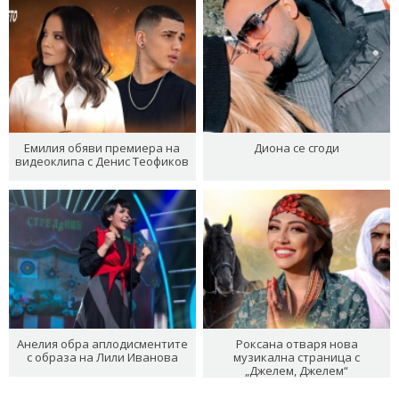
Емилия обяви премиера на
Диона се сгоди
видеоклипа с Денис Теофиков
Анелия обра аплодисментите
Роксана отваря нова
с образа на Лили Иванова
музикална страница с
„Джелем, Джелем“