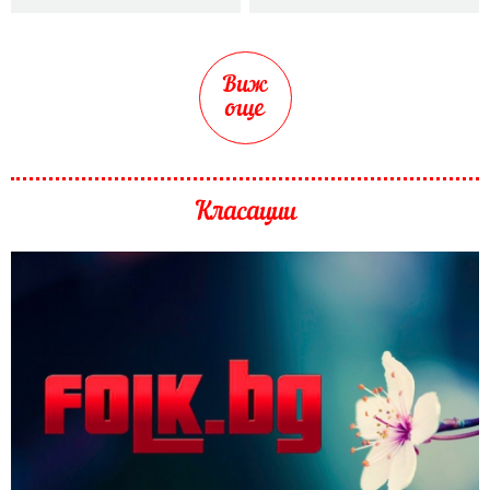
Виж
още
Класации