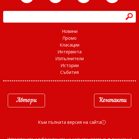
h
Новини
Промо
Класации
Интервюта
Изпълнители
Истории
Събития
Автори
Контакти
Към пълната версия на сайта
d