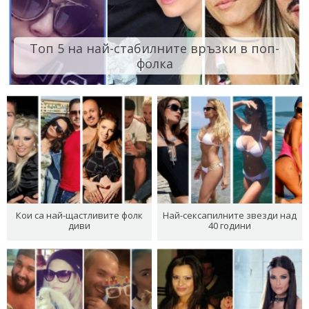
Топ 5 на най-стабилните връзки в поп-
фолка
Кои са най-щастливите фолк
Най-сексапилните звезди над
диви
40 години