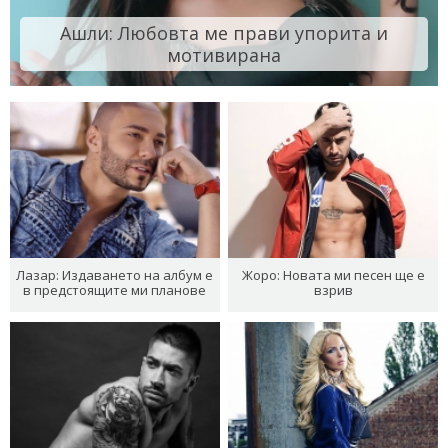
Ашли: Любовта ме прави упорита и
мотивирана
Лазар: Издаването на албум е
Жоро: Новата ми песен ще е
в предстоящите ми планове
взрив