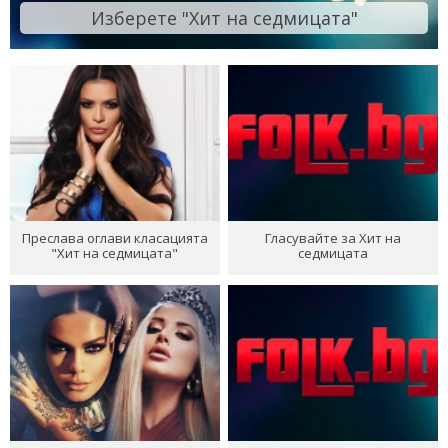
Изберете "Хит на седмицата"
Преслава оглави класацията
Гласувайте за Хит на
"Хит на седмицата"
седмицата