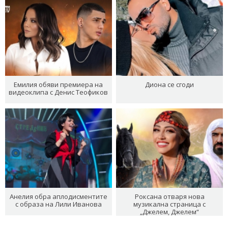
Емилия обяви премиера на
Диона се сгоди
видеоклипа с Денис Теофиков
Анелия обра аплодисментите
Роксана отваря нова
с образа на Лили Иванова
музикална страница с
„Джелем, Джелем“