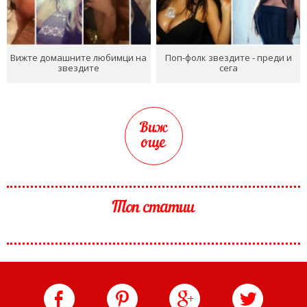
Вижте домашните любимци на
Поп-фолк звездите - преди и
звездите
сега
Виж
още
Топ статии