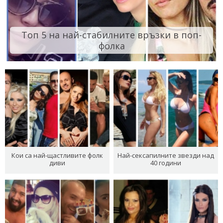
Топ 5 на най-стабилните връзки в поп-
фолка
Кои са най-щастливите фолк
Най-сексапилните звезди над
диви
40 години