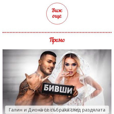
Виж
още
Промо
Галин и Диона се събраха след раздялата