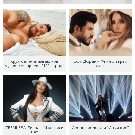
Крум с впечатляващ нов
Есил Дюран и Фики с първи
музикален проект "100 сърца"
дует
ПРЕМИЕРА! Лияна - "Изхвърли
Джони представи "Да си моя"
ме"