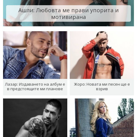
Ашли: Любовта ме прави упорита и
мотивирана
Лазар: Издаването на албум е
Жоро: Новата ми песен ще е
в предстоящите ми планове
взрив