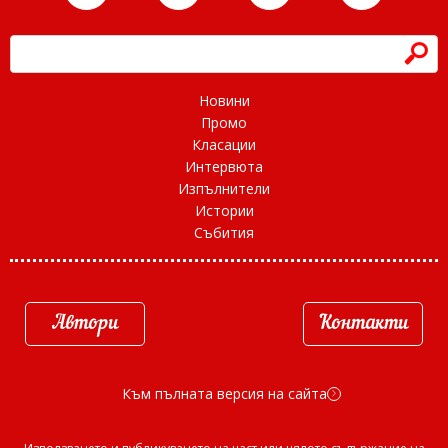
h
Новини
Промо
Класации
Интервюта
Изпълнители
Истории
Събития
Автори
Контакти
Към пълната версия на сайта
d