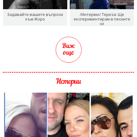
Задавайте вашите въпроси
/Интервю/ Тереза: Ще
към Жоро
експериментирам в песните
си
Виж
още
Истории