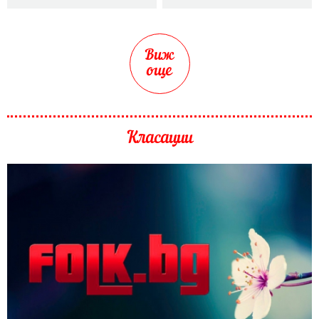
Виж
още
Класации