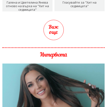
Галена и Цветелина Янева
Гласувайте за "Хит на
отново на върха на "Хит на
седмицата"
седмицата"
Виж
още
Интервюта