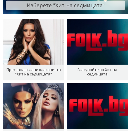
Изберете "Хит на седмицата"
Преслава оглави класацията
Гласувайте за Хит на
"Хит на седмицата"
седмицата