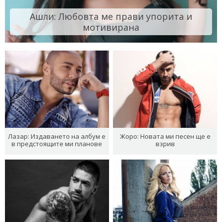
Ашли: Любовта ме прави упорита и
мотивирана
Лазар: Издаването на албум е
Жоро: Новата ми песен ще е
в предстоящите ми планове
взрив