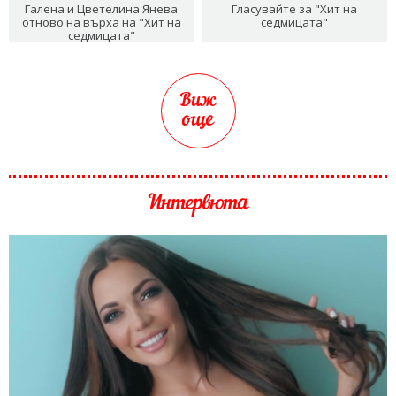
Галена и Цветелина Янева
Гласувайте за "Хит на
отново на върха на "Хит на
седмицата"
седмицата"
Виж
още
Интервюта