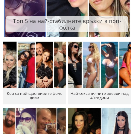
Топ 5 на най-стабилните връзки в поп-
фолка
Кои са най-щастливите фолк
Най-сексапилните звезди над
диви
40 години