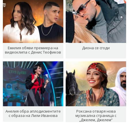
Емилия обяви премиера на
Диона се сгоди
видеоклипа с Денис Теофиков
Анелия обра аплодисментите
Роксана отваря нова
с образа на Лили Иванова
музикална страница с
„Джелем, Джелем“