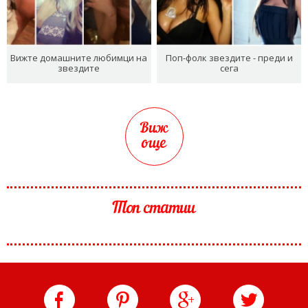
Вижте домашните любимци на
Поп-фолк звездите - преди и
звездите
сега
Виж
още
Топ статии