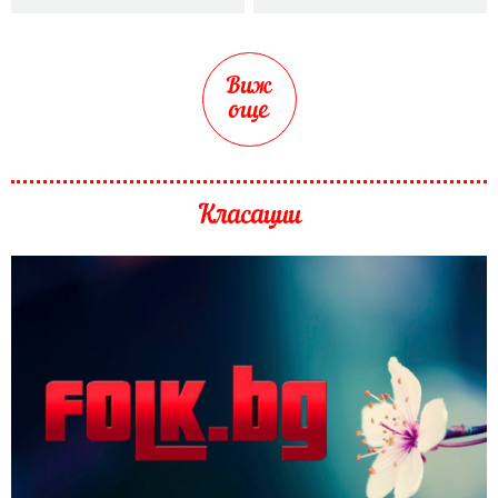
Виж
още
Класации