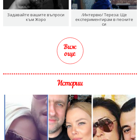
Задавайте вашите въпроси
/Интервю/ Тереза: Ще
към Жоро
експериментирам в песните
си
Виж
още
Истории