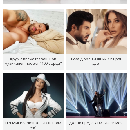
Крум с впечатляващ нов
Есил Дюран и Фики с първи
музикален проект "100 сърца"
дует
ПРЕМИЕРА! Лияна - "Изхвърли
Джони представи "Да си моя"
ме"