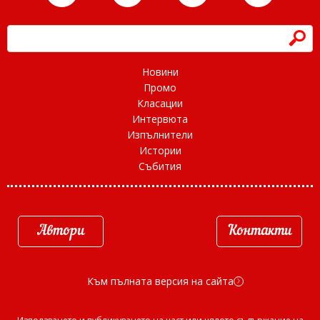
h
Новини
Промо
Класации
Интервюта
Изпълнители
Истории
Събития
Автори
Контакти
Към пълната версия на сайта
d