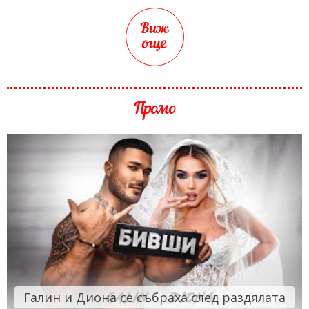
Виж
още
Промо
Галин и Диона се събраха след раздялата