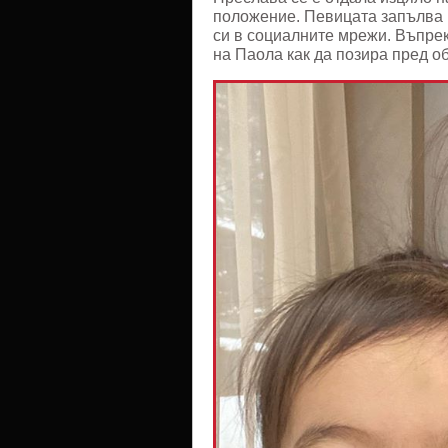
положение. Певицата запълва 
си в социалните мрежи. Въпрек
на Паола как да позира пред о