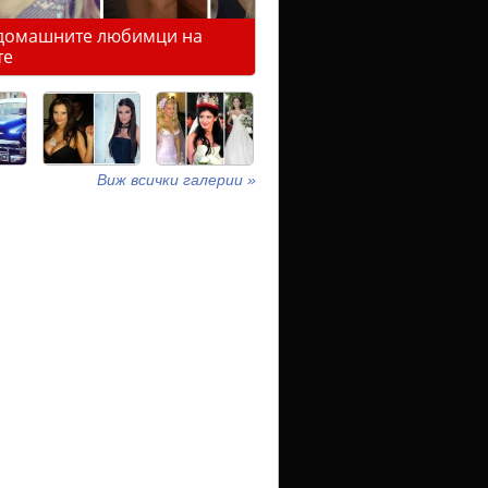
домашните любимци на
те
Виж всички галерии »