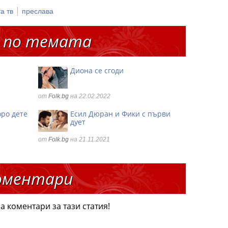
|
а тв
преслава
 по темата
Диона се сгоди
от
Folk.bg
на 22.02.2022
оро дете
Есил Дюран и Фики с първи
дует
от
Folk.bg
на 21.11.2021
оментари
а коментари за тази статия!