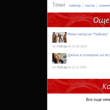
Теми
|
|
пайнер
паола
планет
Още
Фики напусна "Пайнер"
от
Folk.bg
на 24.02.2022
Джена в очакване на вт
от
Folk.bg
на 21.11.2021
К
Все още ням