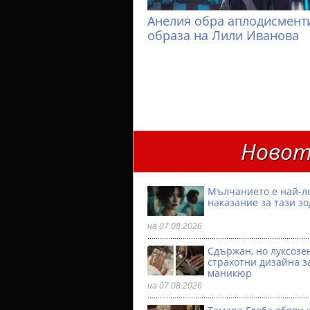
Анелия обра аплодисменти
образа на Лили Иванова
Новот
Мълчанието е най-л
наказание за тази з
на 07.08.2026
Сдържан, но луксозен
страхотни дизайна з
маникюр
на 07.08.2026