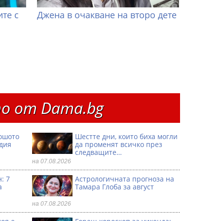
те с
Джена в очакване на второ дете
о от Dama.bg
ошото
Шестте дни, които биха могли
одия
да променят всичко през
следващите…
на 07.08.2026
: 7
Астрологичната прогноза на
а
Тамара Глоба за август
на 07.08.2026