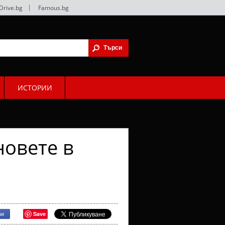
Drive.bg
|
Famous.bg
ИСТОРИИ
новете в
Save
ри