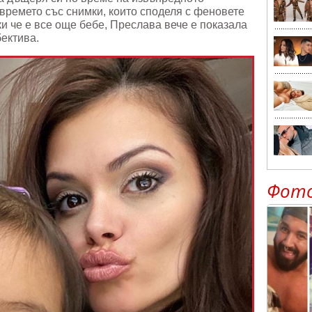
времето със снимки, които споделя с феновете
и че е все още бебе, Преслава вече е показала
бектива.
Фот