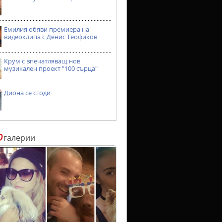
Емилия обяви премиера на
видеоклипа с Денис Теофиков
Крум с впечатляващ нов
музикален проект "100 сърца"
Диона се сгоди
о
галерии