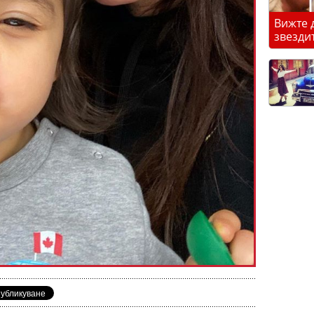
Вижте 
звезди