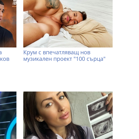
а
Крум с впечатляващ нов
иков
музикален проект "100 сърца"