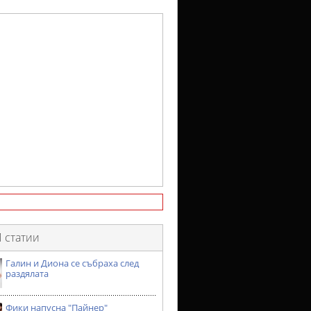
 статии
Галин и Диона се събраха след
раздялата
Фики напусна "Пайнер"