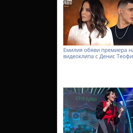
Емилия обяви премиера н
видеоклипа с Денис Теоф