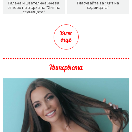
Галена и Цветелина Янева
Гласувайте за "Хит на
отново на върха на "Хит на
седмицата"
седмицата"
Виж
още
Интервюта