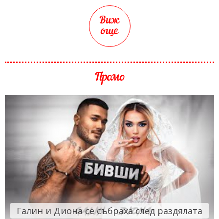
Виж
още
Промо
Галин и Диона се събраха след раздялата