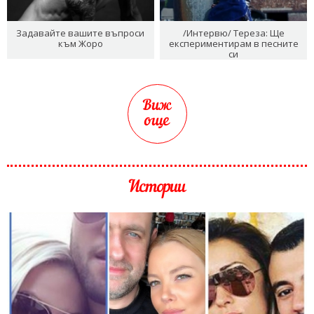
Задавайте вашите въпроси
/Интервю/ Тереза: Ще
към Жоро
експериментирам в песните
си
Виж
още
Истории