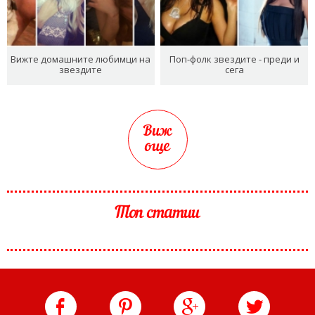
Вижте домашните любимци на
Поп-фолк звездите - преди и
звездите
сега
Виж
още
Топ статии