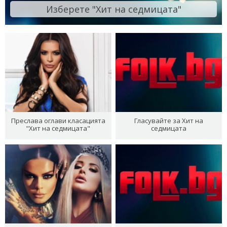
Изберете "Хит на седмицата"
Преслава оглави класацията
Гласувайте за Хит на
"Хит на седмицата"
седмицата