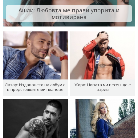
Ашли: Любовта ме прави упорита и
мотивирана
Лазар: Издаването на албум е
Жоро: Новата ми песен ще е
в предстоящите ми планове
взрив