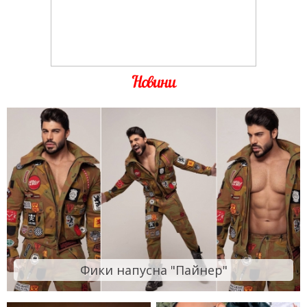
Новини
Фики напусна "Пайнер"