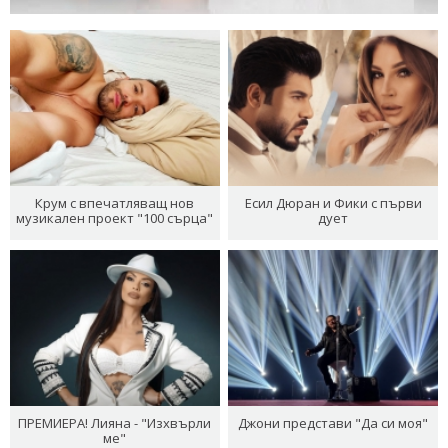
Крум с впечатляващ нов
Есил Дюран и Фики с първи
музикален проект "100 сърца"
дует
ПРЕМИЕРА! Лияна - "Изхвърли
Джони представи "Да си моя"
ме"