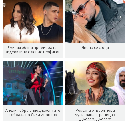
Емилия обяви премиера на
Диона се сгоди
видеоклипа с Денис Теофиков
Анелия обра аплодисментите
Роксана отваря нова
с образа на Лили Иванова
музикална страница с
„Джелем, Джелем“