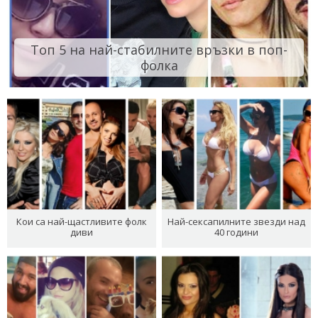
Топ 5 на най-стабилните връзки в поп-
фолка
Кои са най-щастливите фолк
Най-сексапилните звезди над
диви
40 години