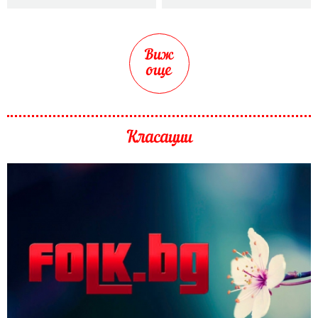
Виж
още
Класации