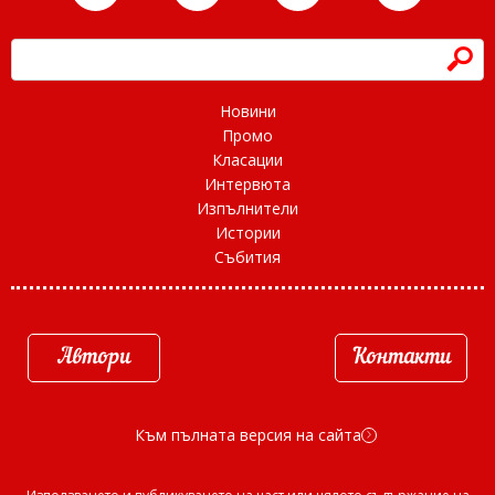
h
Новини
Промо
Класации
Интервюта
Изпълнители
Истории
Събития
Автори
Контакти
Към пълната версия на сайта
d